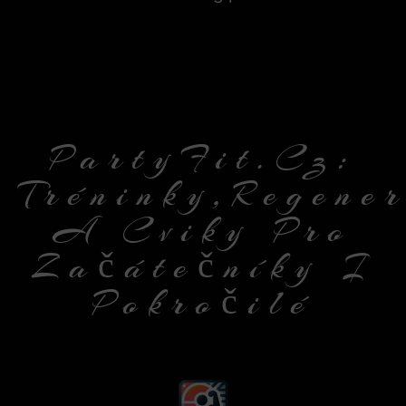
PartyFit.cz:
Tréninky,regene
A Cviky Pro
Začátečníky I
Pokročilé