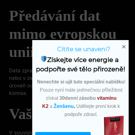
Předávání dat
mimo evropskou
unii
Cítíte se unaveni?
Získejte více energie a 
podpořte své tělo přirozeně!
Data zpracováváme výhradně v Evropské unii
nebo v zemích, které zajišťují odpovídající
Nenechte si ujít tuto speciální nabídku
!
úroveň ochrany na základě rozhodnutí Evropské
Pouze nyní máte jedinečnou příležitost
komise.
získat
30denní zásobu
vitamínu
K2
a
Ženšenu
.
Udělejte první krok k
Vaše práva
podpoře zdraví.
V souvislosti s ochranou osobních údajů máte