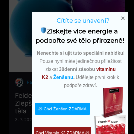
Cítíte se unaveni?
Získejte více energie a 
podpořte své tělo přirozeně!
Nenechte si ujít tuto speciální nabídku
!
Pouze nyní máte jedinečnou příležitost
získat
30denní zásobu
vitamínu
K2
a
Ženšenu
.
Udělejte první krok k
PartyFit.cz
podpoře zdraví.
Feldenkraisova metoda cviky:
Zlepšete své pohyby a držení
🎁 Chci Ženšen ZDARMA
těla
3. 7. 2026
Chci Vitamin K2 ZDARMA 🎁