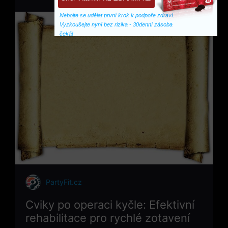
Nebojte se udělat první krok k podpoře zdraví. 
Vyzkoušejte nyní bez rizika - 30denní zásoba 
čeká!
PartyFit.cz
Cviky po operaci kyčle: Efektivní
rehabilitace pro rychlé zotavení