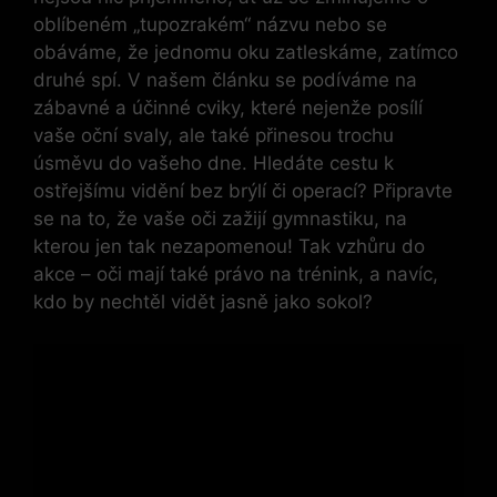
oblíbeném „tupozrakém“ názvu nebo se
obáváme, že jednomu oku zatleskáme, zatímco
druhé spí. V našem článku se podíváme na
zábavné a účinné cviky, které nejenže posílí
vaše oční svaly, ale také přinesou trochu
úsměvu do vašeho dne. Hledáte cestu k
ostřejšímu vidění bez brýlí či operací? Připravte
se na to, že vaše oči zažijí gymnastiku, na
kterou jen tak nezapomenou! Tak vzhůru do
akce – oči mají také právo na trénink, a navíc,
kdo by nechtěl vidět jasně jako sokol?