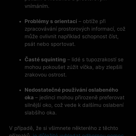
vnímáním.
Problémy s orientací
– obtíže při
zpracovávání prostorových informací, což
může ovlivnit například schopnost číst,
psát nebo sportovat.
Časté squinting
– lidé s tupozrakostí se
mohou pokoušet zúžit víčka, aby zlepšili
zrakovou ostrost.
Nedostatečné používání oslabeného
oka
– jedinci mohou přirozeně preferovat
silnější oko, což vede k dalšímu oslabení
slabšího oka.
V případě, že si všimnete některého z těchto
příznaků,
je důležité vyhledat odbornou pomoc
.