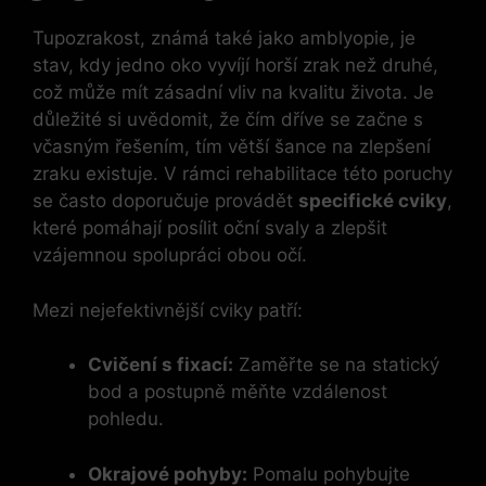
Tupozrakost, známá také jako amblyopie, je
stav, kdy jedno oko vyvíjí horší zrak než druhé,
což může mít zásadní vliv na kvalitu života. Je
důležité si uvědomit, že čím dříve se začne s
včasným řešením, tím větší šance na zlepšení
zraku existuje. V rámci rehabilitace této poruchy
se často doporučuje provádět
specifické cviky
,
které pomáhají posílit oční svaly a zlepšit
vzájemnou spolupráci obou očí.
Mezi nejefektivnější cviky patří:
Cvičení s fixací:
Zaměřte se na statický
bod a postupně měňte vzdálenost
pohledu.
Okrajové pohyby:
Pomalu pohybujte