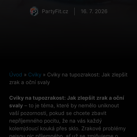
PartyFit.cz
16. 7. 2026
Úvod
»
Cviky
»
Cviky na tupozrakost: Jak zlepšit
zrak a oční svaly
Cviky na tupozrakost: Jak zlepšit zrak a oční
svaly
– to je téma, které by nemělo uniknout
vaší pozornosti, pokud se chcete zbavit
nepříjemného pocitu, že na vás každý
kolemjdoucí kouká přes sklo. Zrakové problémy
nejsou nic příjemného, ať už se zmiňujeme o