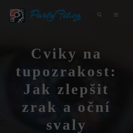
Přeskočit
PartyFit.cz
na
Menu
obsah
Cviky na
tupozrakost:
Jak zlepšit
zrak a oční
svaly