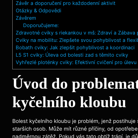
Závěr a doporučení pro každodenní aktivit
Otázky ​& Odpovědi
Závěrem
Doporučujeme:
Zdravotné cviky s riekankou v mš: Zdraví a Zábava 
Cviky na mobilitu: Zlepšete svou pohyblivost a flexib
Bobath cviky: Jak zlepšit pohyblivost a koordinaci
L5 S1 cviky: Úleva od bolesti zad s těmito cviky
Vyhřezlé ploténky cviky: Efektivní cvičení pro úlevu
Úvod do ​problemat
kyčelního kloubu
Bolest kyčelního kloubu je⁤ problém, ​jenž postihuje
starších osob. ‍Může⁤ mít různé příčiny, od opotřebe
nadměrnou ⁢zátěž. Pokud‍ vás tato obtíž trápí, je důl