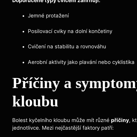
Doporučené ​typy ​cvičení zahrnují:
Jemné protažení
Posilovací cviky na ‍dolní ‍končetiny
Cvičení ⁣na stabilitu a rovnováhu
Aerobní aktivity jako plavání nebo cyklistika
Příčiny ​a symptomy
kloubu
Bolest kyčelního kloubu může mít různé
příčiny
, k
jednotlivce. Mezi nejčastější faktory patří: