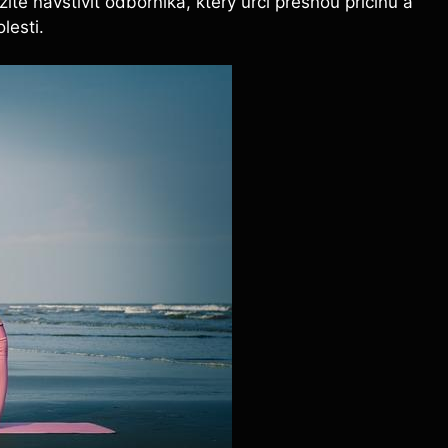
ité navštívit‍ odborníka, který určí přesnou příčinu a
lesti.