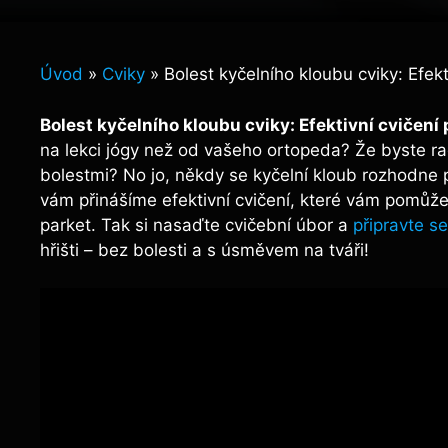
Úvod
»
Cviky
»
Bolest kyčelního kloubu cviky: Efekt
Bolest kyčelního kloubu‌ cviky: Efektivní cvičení
na lekci jógy než od⁣ vašeho ortopeda? Že byste⁢ r
bolestmi? No​ jo, někdy se kyčelní kloub rozhodne⁢ 
vám přinášíme efektivní cvičení, které vám ‌pomůže‌ vr
parket. Tak si nasaďte cvičební úbor a
připravte⁢ se
hřišti ‌–⁣ bez bolesti ‍a s úsměvem ⁤na tváři!