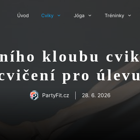
Úvod
Cviky
Jóga
Tréninky
lního kloubu cvik
cvičení pro úlev
PartyFit.cz
28. 6. 2026