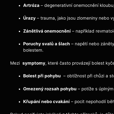
Artróza
– degenerativní onemocnění kloubu,
Úrazy
–⁢ trauma, jako ‌jsou ‌zlomeniny nebo 
Zánětlivá ​onemocnění
– například revmatoid
Poruchy svalů a šlach
⁣–​ napětí ‍nebo záně
bolestem.
Mezi ​
symptomy
, které⁣ často provázejí bolest ky
Bolest při pohybu
​ – obtížnost při chůzi a 
Omezený rozsah pohybu
– potíže s úplným
Křupání nebo cvakání
– pocit nepohodlí⁣ b