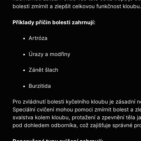
bolesti ‍zmírnit a zlepšit celkovou funkčnost kloubu
Příklady příčin ‍bolesti zahrnují:
Artróza
Úrazy a modřiny
Zánět⁢ šlach
Burzitida
Pro zvládnutí bolesti kyčelního kloubu je zásadní ne
Speciální cvičení mohou pomoci‍ zmírnit bolest ​a⁢ zl
⁣svalstva​ kolem kloubu, protažení a zpevnění⁢ těla 
pod dohledem⁢ odborníka, ⁣což zajišťuje správné‍ pr