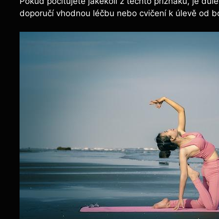
Pokud pociťujete jakékoli z těchto příznaků, je důlež
doporučí vhodnou léčbu nebo cvičení k ⁢úlevě ‌od ‌bo