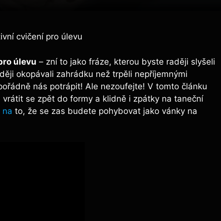
ivní cvičení pro úlevu
 pro úlevu
⁢– zní⁤ to jako fráze, kterou byste⁢ raději slyšeli
aději okopávali zahrádku než trpěli nepříjemnými
pořádně nás ‍potrápit! Ale nezoufejte! V tomto článku
átit se zpět⁣ do formy a klidně ‌i ​zpátky⁢ na‌ taneční
 ⁤na
to, že se ⁢zas ⁤budete pohybovat‌ jako vánky na