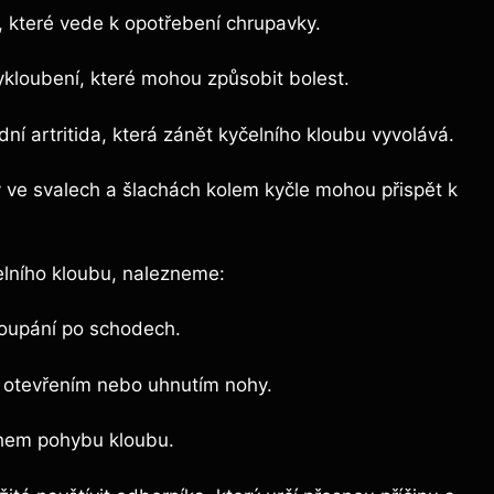
 které vede k opotřebení chrupavky.
vykloubení, které​ mohou způsobit bolest.
ní artritida, která zánět kyčelního kloubu vyvolává.
ty ve svalech a šlachách kolem kyčle mohou přispět k
čelního kloubu, nalezneme:
stoupání po schodech.
 otevřením nebo uhnutím nohy.
ěhem pohybu kloubu.