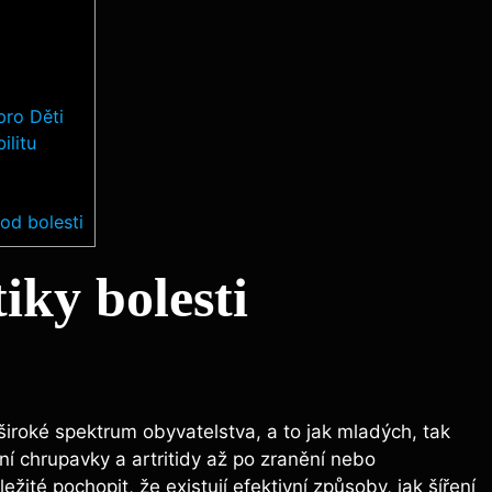
pro Děti
ilitu
 od bolesti
iky bolesti
 široké spektrum obyvatelstva, a⁣ to jak mladých, tak⁣
ní​ chrupavky a artritidy až po​ zranění nebo
ežité ⁢pochopit, že existují efektivní způsoby, jak šíření