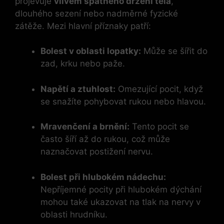
projevuje
vlivem špatného držení těla
,
dlouhého sezení nebo nadměrné fyzické
zátěže. Mezi hlavní příznaky patří:
Bolest v oblasti lopatky:
Může se šířit do
zad, krku nebo paže.
Napětí a ztuhlost:
Omezující pocit, když
se snažíte pohybovat rukou nebo hlavou.
Mravenčení a brnění:
Tento pocit se
často šíří až do rukou, což může
naznačovat postižení nervu.
Bolest při hlubokém nádechu:
Nepříjemné pocity při hlubokém dýchání
mohou také ukazovat na tlak na nervy v
oblasti hrudníku.