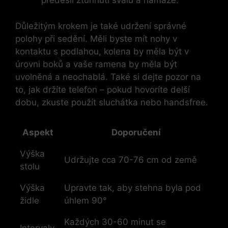
předešli ztuhnutí svalů a námaze.
Důležitým krokem je také udržení správné
polohy při sedění. Měli byste mít nohy v
kontaktu s podlahou, kolena by měla být v
úrovni boků a vaše ramena by měla být
uvolněná a neochablá. Také si dejte pozor na
to, jak držíte telefon – pokud hovoríte delší
dobu, zkuste použít sluchátka nebo handsfree.
Aspekt
Doporučení
Výška
Udržujte cca 70-76 cm od země
stolu
Výška
Upravte tak, aby stehna byla pod
židle
úhlem 90°
Každých 30-60 minut se