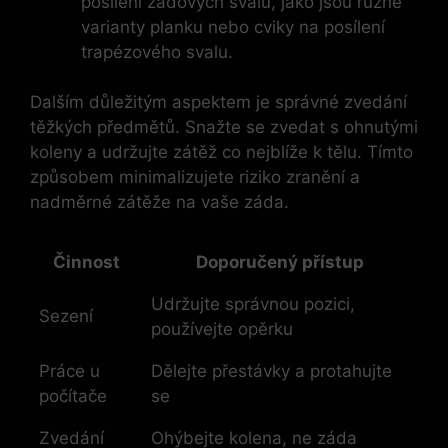
posílení zádových svalů, jako jsou různé
varianty planku nebo cviky na posílení
trapézového svalu.
Dalším důležitým aspektem je správné zvedání
těžkých předmětů. Snažte se zvedat s ohnutými
koleny a udržujte zátěž co nejblíže k tělu. Tímto
způsobem minimalizujete riziko zranění a
nadměrné zátěže na vaše záda.
Činnost
Doporučený přístup
Udržujte správnou pozici,
Sezení
používejte opěrku
Práce u
Dělejte přestávky a protahujte
počítače
se
Zvedání
Ohýbejte kolena, ne záda