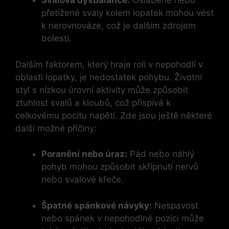
Svalová dysbalance:
Oslabené nebo
přetížené svaly kolem lopatek mohou vést
k nerovnováze, což je dalším zdrojem
bolesti.
Dalším faktorem, který hraje roli v nepohodlí v
oblasti lopatky, je nedostatek pohybu. Životní
styl s nízkou úrovní aktivity může způsobit
ztuhlost svalů a kloubů, což přispívá k
celkovému pocitu napětí. Zde jsou ještě některé
další možné příčiny:
Poranění nebo úraz:
Pád nebo náhlý
pohyb mohou způsobit skřípnutí nervů
nebo svalové křeče.
Špatné spánkové návyky:
Nespavost
nebo spánek v nepohodlné pozici může