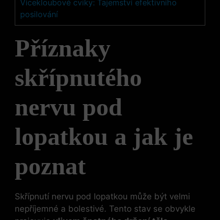
Vícekloubové cviky: Tajemství efektivního
posilování
Příznaky
skřípnutého
nervu pod
lopatkou a jak je
poznat
Skřípnutí nervu pod lopatkou může být velmi
nepříjemné a bolestivé. Tento stav se obvykle