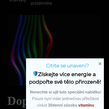
Intervaly
protáhněte
Cítíte se unaveni?
Získejte více energie a 
podpořte své tělo přirozeně!
Nenechte si ujít tuto speciální nabídku
!
Doporučené
Pouze nyní máte jedinečnou příležitost
získat
30denní zásobu
vitamínu