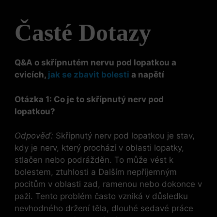
Časté Dotazy
Q&A o skřípnutém nervu pod lopatkou a
cvicích,
jak se zbavit bolesti
a napětí
Otázka 1: Co je to skřípnutý nerv pod
lopatkou?
Odpověď:
Skřípnutý nerv pod lopatkou je stav,
kdy je nerv, který prochází v oblasti lopatky,
stlačen nebo podrážděn. To může vést k
bolestem, ztuhlosti a Dalším nepříjemným
pocitům v oblasti zad, ramenou nebo dokonce v
paži. Tento problém často vzniká v důsledku
nevhodného držení těla, dlouhé sedavé práce