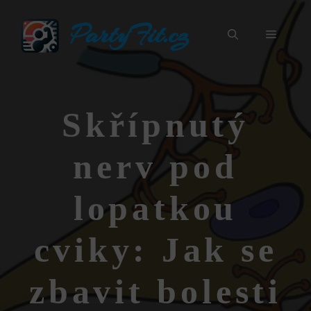
Přeskočit
PartyFit.cz
na
Menu
obsah
Skřípnutý
nerv pod
lopatkou
cviky: Jak se
zbavit bolesti