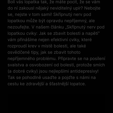
Bolí vás lopatka tak, že máte pocit, že se vám
do ní zakousl nějaký neviditelný upír? Nebojte
se, nejste v tom sami! Skřípnutý nerv pod
lopatkou může být opravdu nepříjemný, ale
nezoufejte. V našem článku „Skřípnutý nerv pod
lopatkou cviky: Jak se zbavit bolesti a napětí“
vám přinášíme nejen efektivní cviky, které
rozproudí krev v místě bolesti, ale také
osvědčené tipy, jak se zbavit tohoto
nepříjemného problému. Připravte se na posílení
svalstva a osvobození od bolesti, protože smích
(a dobré cviky) jsou nejlepšími antidepresivy!
Tak se pohodlně usaďte a pojďte s námi na
cestu ke zdravější a šťastnější lopatce.