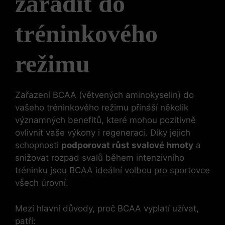
zařadit do
tréninkového
režimu
Zařazení BCAA (větvených aminokyselin) do
vašeho tréninkového režimu přináší několik
významných benefitů, které mohou pozitivně
ovlivnit vaše výkony i regeneraci. Díky jejich
schopnosti
podporovat růst svalové hmoty
a
snižovat rozpad svalů během intenzivního
tréninku jsou BCAA ideální volbou pro sportovce
všech úrovní.
Mezi hlavní důvody, proč BCAA vyplatí užívat,
patří: