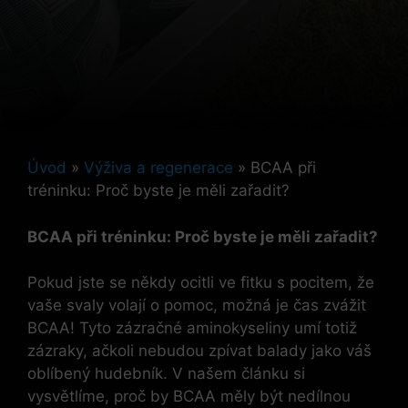
Úvod
»
Výživa a regenerace
»
BCAA při
tréninku: Proč byste je měli zařadit?
BCAA při tréninku: Proč byste je měli zařadit?
Pokud jste se někdy ocitli ve fitku s pocitem, že
vaše svaly volají o pomoc, možná je čas zvážit
BCAA! Tyto zázračné aminokyseliny umí totiž
zázraky, ačkoli nebudou zpívat balady jako váš
oblíbený hudebník. V našem článku si
vysvětlíme, proč by BCAA měly být nedílnou