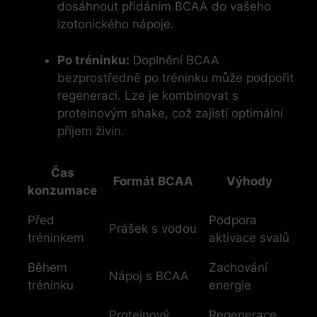
dosáhnout přidáním BCAA do vašeho
izotonického nápoje.
Po tréninku:
Doplnění BCAA
bezprostředně po tréninku může podpořit
regeneraci. Lze je kombinovat s
proteinovým shake, což zajistí optimální
příjem živin.
Čas
Formát BCAA
Výhody
konzumace
Před
Podpora
Prášek s vodou
tréninkem
aktivace svalů
Během
Zachování
Nápoj s BCAA
tréninku
energie
Proteinový
Regenerace