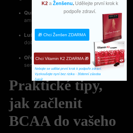
K2
a
Ženšenu
.
Udělejte první krok k
podpoře zdraví.
Quinoa
– Obsahuje všechny esenciální
aminokyseliny, včetně BCAA.
Luštěniny
– Hrách, čočka a fazole jsou
🎁 Chci Ženšen ZDARMA
dobrým zdrojem rostlinných bílkovin.
Ořechy a semena
– Mandle a lněná
Chci Vitamin K2 ZDARMA 🎁
semena mohou doplnit příjem BCAA.
Nebojte se udělat první krok k podpoře zdraví. 
Vyzkoušejte nyní bez rizika - 30denní zásoba 
Praktické tipy,
čeká!
jak začlenit
BCAA do vašeho