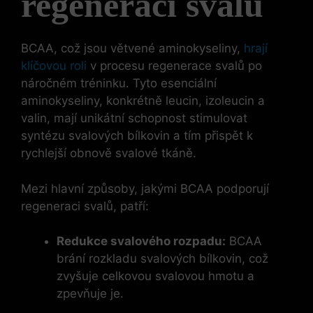
regeneraci svalů
BCAA, což jsou větvené aminokyseliny,
hrají
klíčovou roli
v procesu regenerace svalů po
náročném tréninku. Tyto esenciální
aminokyseliny, konkrétně leucin, izoleucin a
valin, mají unikátní schopnost stimulovat
syntézu svalových bílkovin a tím přispět k
rychlejší obnově svalové tkáně.
Mezi hlavní způsoby, jakými BCAA podporují
regeneraci svalů, patří:
Redukce svalového rozpadu:
BCAA
brání rozkladu svalových bílkovin, což
zvyšuje celkovou svalovou hmotu a
zpevňuje je.