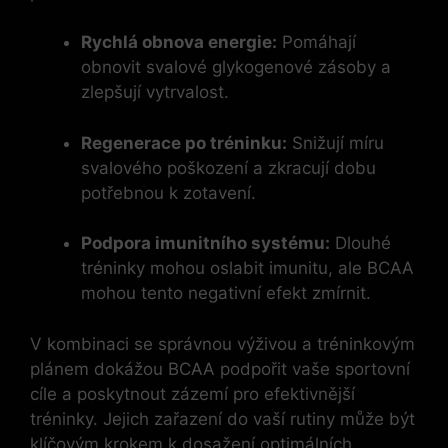
Rychlá obnova energie:
Pomáhají
obnovit svalové glykogenové zásoby a
zlepšují vytrvalost.
Regenerace po tréninku:
Snižují míru
svalového poškození a zkracují dobu
potřebnou k zotavení.
Podpora imunitního systému:
Dlouhé
tréninky mohou oslabit imunitu, ale BCAA
mohou tento negativní efekt zmírnit.
V kombinaci se správnou výživou a tréninkovým
plánem dokážou BCAA podpořit vaše sportovní
cíle a poskytnout zázemí pro efektivnější
tréninky. Jejich zařazení do vaší rutiny může být
klíčovým krokem k dosažení optimálních