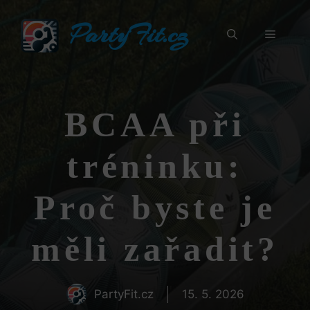
Přeskočit
PartyFit.cz
na
Menu
obsah
BCAA při
tréninku:
Proč byste je
měli zařadit?
PartyFit.cz
15. 5. 2026