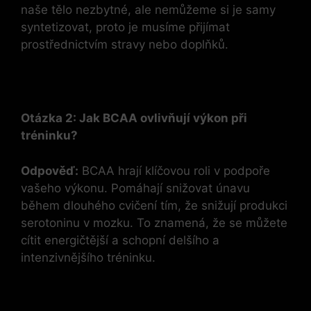
naše tělo nezbytné, ale nemůžeme si je samy
syntetizovat, proto je musíme přijímat
prostřednictvím stravy nebo doplňků.
Otázka 2: Jak BCAA ovlivňují výkon při
tréninku?
Odpověď:
BCAA hrají klíčovou roli v podpoře
vašeho výkonu. Pomáhají snižovat únavu
během dlouhého cvičení tím, že snižují produkci
serotoninu v mozku. To znamená, že se můžete
cítit energičtější a schopní delšího a
intenzivnějšího tréninku.