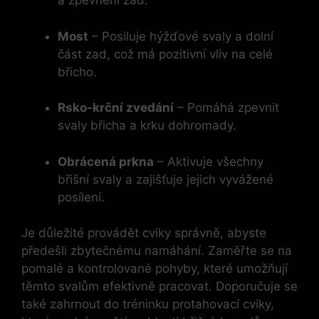
a zpevnění zad.
Most
– Posiluje hýžďové svaly a dolní
část zad, což má pozitivní vliv na celé
břicho.
Rsko-krční zvedání
– Pomáhá zpevnit
svaly břicha a krku dohromady.
Obrácená prkna
– Aktivuje všechny
břišní svaly a zajišťuje jejich vyvážené
posílení.
Je důležité provádět cviky správně, abyste
předešli zbytečnému namáhání. Zaměřte se na
pomalé a kontrolované pohyby, které umožňují
těmto svalům efektivně pracovat. Doporučuje se
také zahrnout do tréninku protahovací cviky,