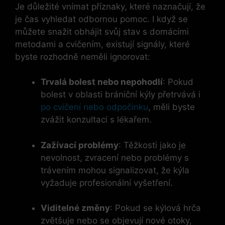
Je důležité vnímat příznaky, které naznačují, že
je čas vyhledat odbornou pomoc. I když se
můžete snažit obhájit svůj stav s domácími
metodami a cvičením, existují signály, které
byste rozhodně neměli ignorovat:
Trvalá bolest nebo nepohodlí
: Pokud
bolest v oblasti brániční kýly přetrvává i
po cvičení nebo odpočinku
, měli byste
zvážit konzultaci s lékařem.
Zažívací problémy
: Těžkosti jako je
nevolnost, zvracení nebo problémy s
trávením mohou signalizovat, že kýla
vyžaduje profesionální vyšetření.
Viditelné změny
: Pokud se kýlová hrča
zvětšuje nebo se objevují nové otoky,