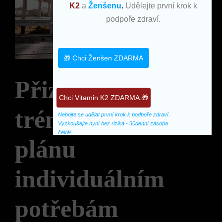
K2
a
Ženšenu
.
Udělejte první krok k
podpoře zdraví.
🎁 Chci Ženšen ZDARMA
Přizpůsobení
Chci Vitamin K2 ZDARMA 🎁
tréninkového
Nebojte se udělat první krok k podpoře zdraví. 
Vyzkoušejte nyní bez rizika - 30denní zásoba 
čeká!
plánu
individuálním
potřebám