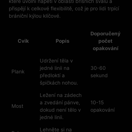
které uvolní napětí v oblasti břišních svalů a
přispějí k celkové flexibilitě, což je pro lidi trpící
brániční kýlou klíčové.
Doporučený
Cvik
Popis
počet
opakování
Udržení těla v
jedné linii na
30-60
Plank
předloktí a
sekund
špičkách nohou.
Ležení na zádech
a zvedání pánve,
10-15
Most
dokud není tělo v
opakování
jedné linii.
Lehněte si na