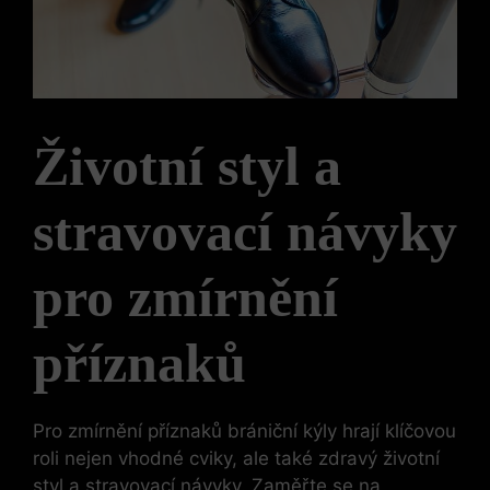
Životní styl a
stravovací návyky
pro zmírnění
příznaků
Pro zmírnění příznaků brániční kýly hrají klíčovou
roli nejen vhodné cviky, ale také zdravý životní
styl a stravovací návyky. Zaměřte se na