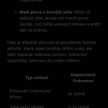
Malé porce a častější jídla:
Místo tří
velkých jídel zkuste jíst menší porce
častěji, což může usnadnit trávení a snížit
tlak na bránici.
Dále je důležité věnovat se pravidelné fyzické
aktivitě, která nejen posiluje břišní svaly, ale
také zlepšuje celkovou kondici. Odborníci
doporučují zahrnout do svého režimu:
Doporučená
Typ cvičení
frekvence
Posilovací cvičení pro
3x týdně
břicho
Joga nebo pilates
2-3x týdně