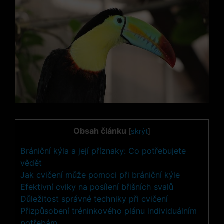
Obsah článku
[
skrýt
]
Brániční kýla a její příznaky: Co potřebujete
vědět
Jak cvičení může pomoci při brániční kýle
Efektivní cviky na posílení břišních svalů
Důležitost správné techniky při cvičení
Přizpůsobení tréninkového plánu individuálním
potřebám