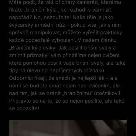
Máte pocit, že váš břichatý kamarád, kterému
říkáte „brániční kýla“, se rozhodl s vámi žít
napořád? No, nezoufejte! Naše tělo je jako
švýcarský armádní nůž – pokud víte, jak s ním
správně manipulovat, můžete vyřešit prakticky
každé podezřelé vyboulení. V našem článku
„Brániční kýla cviky: Jak posílit břišní svaly a
zmírnit příznaky“ vám přinášíme nejen cvičení,
která pomohou posílit vaše břišní svaly, ale také
tipy na úlevu od nepříjemných příznaků.
Odborníci říkají, že smích je nejlepší lék – a s
námi se budete smát nejen nad cvičením, ale i
nad tím, jak se bránit „bráničnímu“ útočníkovi!
Připravte se na to, že se nejen posílíte, ale také
se pobavíte!