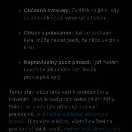
Občasné zvracení:
Zvláště po jídle, kdy
se žaludek snaží vyrovnat s tlakem.
Obtíže s polykáním:
Jak se zvětšuje
kýla, může nastat pocit, že něco uvízlo v
krku.
Nepravidelný pocit plnosti:
I při malém
množství jídla může být člověk
překvapivě sytý.
Tento stav může také vést k problémům s
trávením, jako je nadýmání nebo pálení žáhy.
Pokud se u vás tyto příznaky objevují
pravidelně,
je důležité vyhledat odbornou
pomoc
. Diagnóza a léčba, včetně cvičení na
posílení břišních svalů,
mohou hrát klíčovou roli