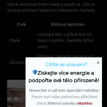
cíleně aktivovat břišní svaly a posílit je. Zde je
stručný přehled některých efektivních technik:
Cvik
Klíčová technika
Udržujte tělo v přímé linii od
Plank
hlavy k patám, zapněte břišní
svaly.
Střídavě zvedejte ramena od
Zkracovačky
podložky, tlačte břicho směrem
Cítíte se unaveni?
k zemi.
Získejte více energie a 
podpořte své tělo přirozeně!
Nenechte si ujít tuto speciální nabídku
!
Pouze nyní máte jedinečnou příležitost
získat
30denní zásobu
vitamínu