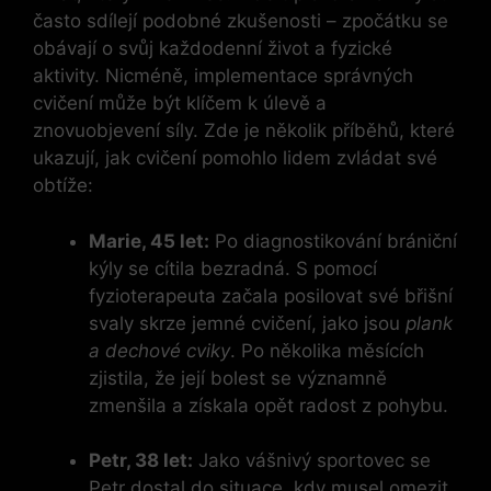
často sdílejí podobné zkušenosti – zpočátku se
obávají o svůj každodenní život a fyzické
aktivity. Nicméně, implementace správných
cvičení může být klíčem k úlevě a
znovuobjevení síly. Zde je několik příběhů, které
ukazují, jak cvičení pomohlo lidem zvládat své
obtíže:
Marie, 45 let:
Po diagnostikování brániční
kýly se cítila bezradná. S pomocí
fyzioterapeuta začala posilovat své břišní
svaly skrze jemné cvičení, jako jsou
plank
a dechové cviky
. Po několika měsících
zjistila, že její bolest se významně
zmenšila a získala opět radost z pohybu.
Petr, 38 let:
Jako vášnivý sportovec se
Petr dostal do situace, kdy musel omezit