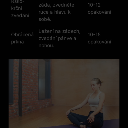
Rsko-
záda, zvedněte
10-12
krční
ruce a hlavu k
opakování
zvedání
sobě.
Ležení na zádech,
Obrácená
10-15
zvedání pánve a
prkna
opakování
nohou.