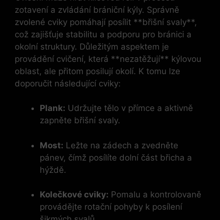
zotavení a zvládání brániční kýly. Správně
zvolené cviky pomáhají posílit **břišní svaly**,
což zajišťuje stabilitu a podporu pro bránici a
okolní struktury. Důležitým aspektem je
provádění cvičení, která **nezatěžují** kýlovou
oblast, ale přitom posilují okolí. K tomu lze
doporučit následující cviky:
Plank:
Udržujte tělo v přímce a aktivně
zapněte břišní svaly.
Most:
Ležte na zádech a zvedněte
pánev, čímž posílíte dolní část břicha a
hýždě.
Kolečkové cviky:
Pomalu a kontrolovaně
provádějte rotační pohyby k posílení
šikmých svalů.