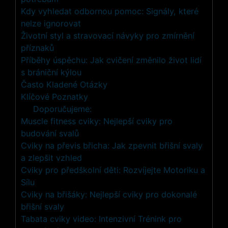
Kdy vyhledat odbornou pomoc: Signály, které
nelze ignorovat
Životní styl a stravovací návyky pro zmírnění
příznaků
Příběhy úspěchu: Jak cvičení změnilo život lidí
s brániční kýlou
Často Kladené Otázky
Klíčové Poznatky
Doporučujeme:
Muscle fitness cviky: Nejlepší cviky pro
budování svalů
Cviky na převis břicha: Jak zpevnit břišní svaly
a zlepšit vzhled
Cviky pro předškolní děti: Rozvíjejte Motoriku a
Sílu
Cviky na břišáky: Nejlepší cviky pro dokonalé
břišní svaly
Tabata cviky video: Intenzivní Trénink pro