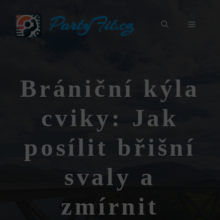
Přeskočit
PartyFit.cz
na
Menu
obsah
Brániční kýla
cviky: Jak
posílit břišní
svaly a
zmírnit