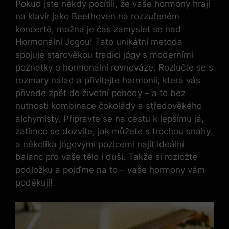
Pokud jste někdy pocítili, že vaše hormony hrají
na klavír jako Beethoven na rozzuřeném
koncertě, možná je čas zamyslet se nad
Hormonální Jogou! Tato unikátní metoda
spojuje starověkou tradici jógy s moderními
poznatky o hormonální rovnováze. Rozlučte se s
rozmary nálad a přivítejte harmonii, která vás
přivede zpět do životní pohody – a to bez
nutnosti kombinace čokolády a středověkého
alchymisty. Připravte se na cestu k lepšímu já,
zatímco se dozvíte, jak můžete s trochou snahy
a několika jógovými pozicemi najít ideální
balanc pro vaše tělo i duši. Takže si rozložte
podložku a pojďme na to – vaše hormony vám
poděkují!