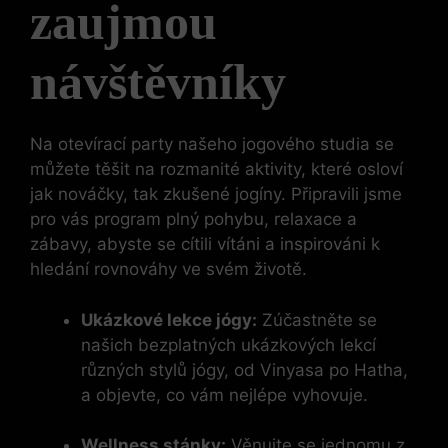
zaujmou
návštěvníky
Na otevírací party našeho jogového studia se
můžete těšit na rozmanité aktivity, které osloví
jak nováčky, tak zkušené jogíny. Připravili jsme
pro vás program plný pohybu, relaxace a
zábavy, abyste se cítili vítáni a inspirováni k
hledání rovnováhy ve svém životě.
Ukázkové lekce jógy:
Zúčastněte se
našich bezplatných ukázkových lekcí
různých stylů jógy, od Vinyasa po Hatha,
a objevte, co vám nejlépe vyhovuje.
Wellness stánky:
Věnujte se jednomu z