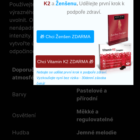
K2
a
Ženšenu
.
Udělejte první krok k
Používejte **jemné, melodické skladby** bez
výrazného rytmu, aby se návštěvníci mohli
podpoře zdraví.
uvolnit. Osvětlení by mělo být měkké a
nenápadné, ideálně s možností regulace
intenzity. Pomocí LED pásků nebo lampiček
🎁 Chci Ženšen ZDARMA
vytvořte útulné zákoutí, kde si lidé budou moci
odpočinout a promluvit si.
Chci Vitamin K2 ZDARMA 🎁
Doporučení pro
Nebojte se udělat první krok k podpoře zdraví. 
Tipy
atmosféru
Vyzkoušejte nyní bez rizika - 30denní zásoba 
čeká!
Pastelové a
Barvy
přírodní
Měkké a
Osvětlení
regulovatelné
Hudba
Jemné melodie