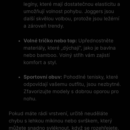
legíny, které mají dostatečnou elasticitu a
umožňují volnost pohybu. Joggers jsou
další skvělou volbou, protože jsou ležérní
a zároveň trendy.
Volné tričko nebo top:
Upřednostněte
materiály, které „dýchají“, jako je bavlna
nebo bamboo. Volný střih vám zajistí
komfort a styl.
Sportovní obuv:
Pohodlné tenisky, které
odpovídají vašemu outfitu, jsou nezbytné.
Zfavorizujte modely s dobrou oporou pro
nohu.
Pokud máte rádi vrstvení, určitě neuděláte
chybu s lehkou mikinou nebo svrškem, který
můžete snadno svléknout, když se rozehřejete.