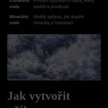
Citrónová
Přírodní hydratační nápoj, který
voda
osvěží a povzbudí.
Minerální
Skvělý způsob, jak doplnit
voda
minerály a hydrataci.
Jak vytvořit