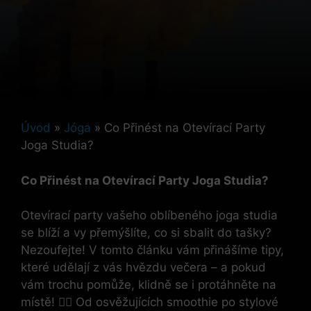
Úvod
»
Jóga
»
Co Přinést na Otevírací Party
Joga Studia?
Co Přinést na Otevírací Party Joga Studia?
Otevírací party vašeho oblíbeného joga studia
se blíží a vy přemýšlíte, co si sbalit do tašky?
Nezoufejte! V tomto článku vám přinášíme tipy,
které udělají z vás hvězdu večera – a pokud
vám trochu pomůže, klidně se i protáhněte na
místě! 🤸‍♂️ Od osvěžujících smoothie po stylové