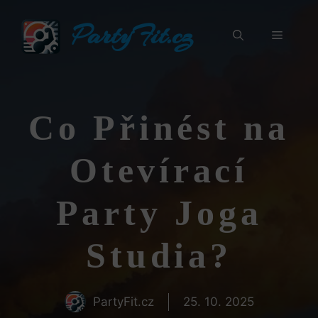
Přeskočit
PartyFit.cz
na
Menu
obsah
Co Přinést na
Otevírací
Party Joga
Studia?
PartyFit.cz
25. 10. 2025