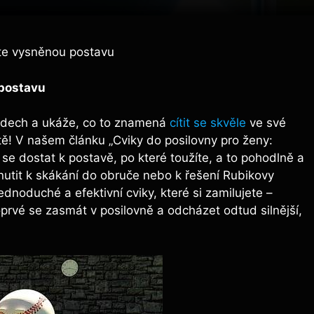
jte vysněnou postavu
 postavu
e dech a ukáže, co to znamená
cítit se skvěle
ve své
tě! V našem článku „Cviky do posilovny pro ženy:
se dostat k postavě, po které toužíte, a to pohodlně a
utit k skákání do obruče nebo k řešení Rubikovy
dnoduché a efektivní cviky, které si zamilujete –
prvé se zasmát v posilovně a odcházet odtud silnější,