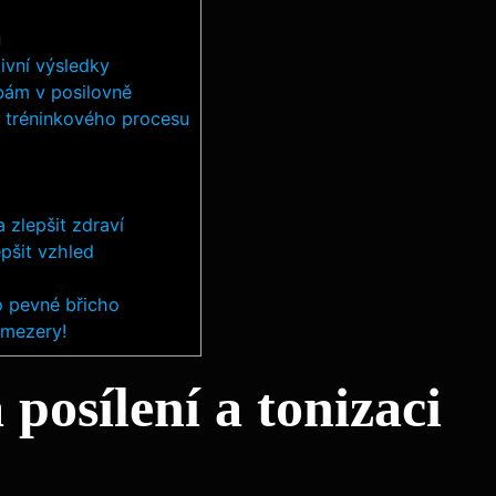
ů
tivní výsledky
ybám v posilovně
m tréninkového procesu
 zlepšit zdraví
epšit vzhled
ro pevné břicho
 mezery!
posílení a tonizaci