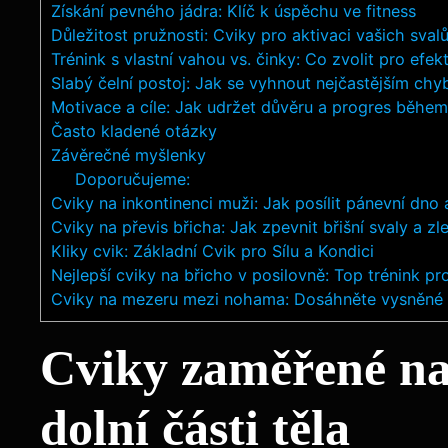
Získání pevného jádra: Klíč k úspěchu ve fitness
Důležitost pružnosti: Cviky pro aktivaci vašich sval
Trénink s vlastní vahou vs. činky: Co zvolit pro efek
Slabý čelní postoj: Jak se vyhnout nejčastějším ch
Motivace a cíle: Jak udržet důvěru a progres běhe
Často kladené otázky
Závěrečné myšlenky
Doporučujeme:
Cviky na inkontinenci muži: Jak posílit pánevní dno a
Cviky na převis břicha: Jak zpevnit břišní svaly a zl
Kliky cvik: Základní Cvik pro Sílu a Kondici
Nejlepší cviky na břicho v posilovně: Top trénink p
Cviky na mezeru mezi nohama: Dosáhněte vysněné
Cviky zaměřené na 
dolní části těla