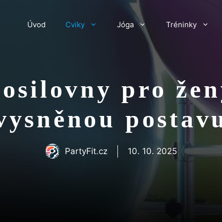
Úvod
Cviky
Jóga
Tréninky
osilovny pro žen
vysněnou postav
PartyFit.cz
10. 10. 2025