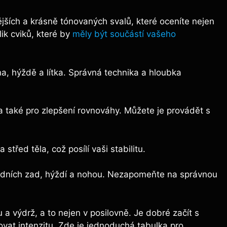
nějších a krásně tónovaných svalů, které oceníte nejen
lik cviků, které by
měly být součástí vašeho
na, hýždě a lítka. Správná technika a hloubka
 a také pro zlepšení rovnováhy. Můžete je provádět s
střed těla, což posílí vaši stabilitu.
podních zad, hýždí a nohou. Nezapomeňte na správnou
lu a výdrž, a to nejen v posilovně. Je dobré začít s
vat intenzitu. Zde je jednoduchá tabulka pro