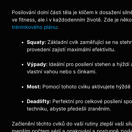
Posilování dolní části těla je klíčem k dosažení sil
ve fitness, ale i v každodenním životě. Zde je něko
tréninkového plánu
:
Squaty:
Základní cvik zaměřující se na steh
provedení zajistí maximální efektivitu.
Výpady:
Ideální pro posílení stehen a hýždí
vlastní vahou nebo s činkami.
Most:
Pomocí tohoto cviku aktivujete hýždě a 
Deadlifty:
Perfektní pro celkové posílení s
techniku, abyste předešli zraněním.
Začlenění těchto cviků do vaší rutiny zlepší vaši sí
menším počtem sérií a opakování a postupně zvyšo