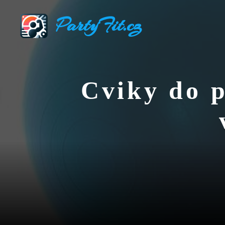
Přeskočit
PartyFit.cz
na
obsah
Cviky do p