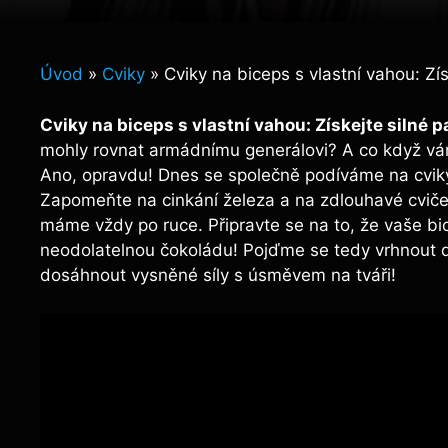
Úvod
»
Cviky
»
Cviky na biceps s vlastní vahou: Zí
Cviky na biceps s vlastní vahou: Získejte silné 
mohly rovnat armádnímu generálovi? A co když vá
Ano, opravdu! Dnes se společně podíváme na cviky, 
Zapomeňte na cinkání železa a na zdlouhavé cvičení
máme vždy po ruce. Připravte se na to, že vaše bic
neodolatelnou čokoládu! Pojďme se tedy vrhnout do 
dosáhnout vysněné síly s úsměvem na tváři!