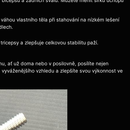
oj bicepsu a zadních svalů. Můžete měnit šířku úchopu
váhou vlastního těla při stahování na nízkém lešení
dlech.
 tricepsy a zlepšuje celkovou stabilitu paží.
u, ať už doma nebo v posilovně, posílíte nejen
te vyváženějšího vzhledu a zlepšíte svou výkonnost ve