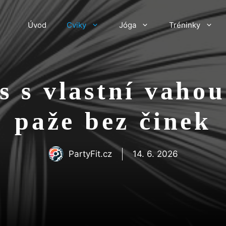
Úvod
Cviky
Jóga
Tréninky
 s vlastní vahou
paže bez činek
PartyFit.cz
14. 6. 2026