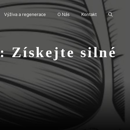
Výživa a regenerace
O Nás
Kontakt
: Získejte silné