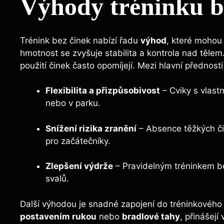
Výhody tréninku b
Trénink bez činek nabízí řadu
výhod
, které mohou 
hmotnost se zvyšuje stabilita a kontrola nad tělem.
použití činek často opomíjejí. Mezi hlavní přednosti 
Flexibilita a přizpůsobivost
– Cviky s vlast
nebo v parku.
Snížení rizika zranění
– Absence těžkých či
pro začátečníky.
Zlepšení výdrže
– Pravidelným tréninkem be
svalů.
Další výhodou je snadné zapojení do tréninkového 
postavením rukou
nebo
bradlové tahy
, přinášej