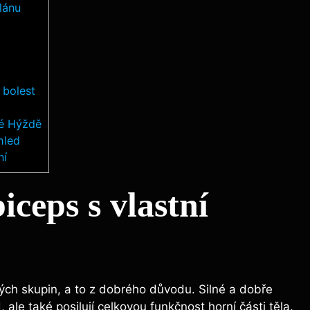
lánu
 bolest
né Hýždě
hled
ní
iceps s vlastní
ých skupin, a to z dobrého důvodu. Silné a dobře
ale také posilují celkovou funkčnost horní části těla.