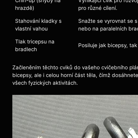
Chin-up (shyby na
Vynikající cvik pro rozv
hrazdě)
pro různé cílení.
Stahování kladky s
Snažte se vyrovnat se s 
vlastní vahou
nebo na paralelních bra
Tlak tricepsu na
Posiluje jak bicepsy, tak
bradlech
Začleněním těchto cviků do vašeho cvičebního plán
bicepsy, ale i celou horní část těla, čímž dosáhne
všech fyzických aktivitách.