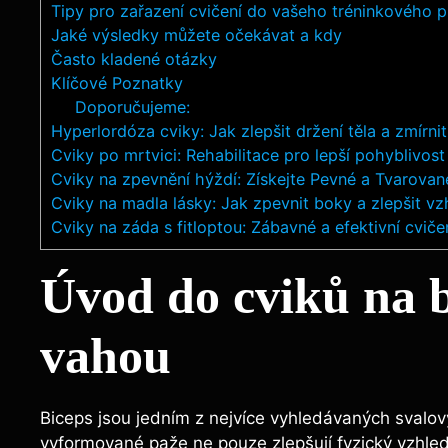
Tipy pro zařazení cvičení do vašeho tréninkového p
Jaké výsledky můžete očekávat a kdy
Často kladené otázky
Klíčové Poznatky
Doporučujeme:
Hyperlordóza cviky: Jak zlepšit držení těla a zmírnit
Cviky po mrtvici: Rehabilitace pro lepší pohyblivost
Cviky na zpevnění hýždí: Získejte Pevné a Tvarova
Cviky na madla lásky: Jak zpevnit boky a zlepšit vz
Cviky na záda s fitloptou: Zábavné a efektivní cviče
Úvod do cviků na b
vahou
Biceps jsou jedním z nejvíce vyhledávaných svalov
vyformované paže ne pouze zlepšují fyzický vzhled, 