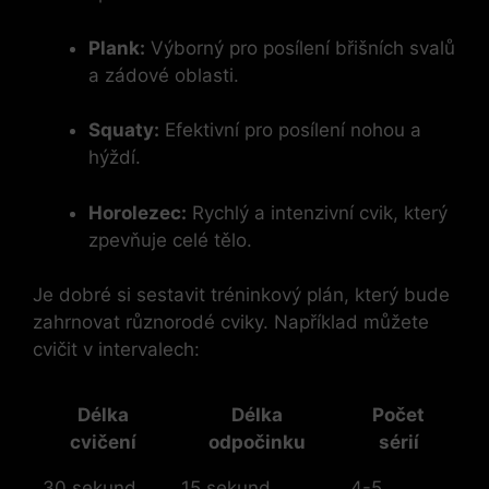
Plank:
Výborný pro posílení břišních svalů
a zádové oblasti.
Squaty:
Efektivní pro posílení nohou a
hýždí.
Horolezec:
Rychlý a intenzivní cvik, který
zpevňuje celé tělo.
Je dobré si sestavit tréninkový plán, který bude
zahrnovat různorodé cviky. Například můžete
cvičit v intervalech:
Délka
Délka
Počet
cvičení
odpočinku
sérií
30 sekund
15 sekund
4-5