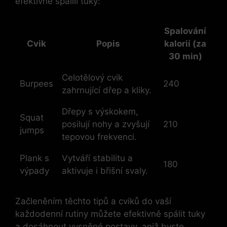
efektivně spálili tuky:
Spalování
Cvik
Popis
kalorií (za
30 min)
Celotělový cvik
Burpees
240
zahrnující dřep a kliky.
Dřepy s výskokem,
Squat
posilují nohy a zvyšují
210
jumps
tepovou frekvenci.
Plank s
Vytváří stabilitu a
180
výpady
aktivuje i břišní svaly.
Začleněním těchto tipů a cviků do vaší
každodenní rutiny můžete efektivně spálit tuky
a dosáhnout vysněné postavy, aniž byste