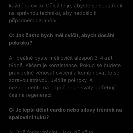
každého cviku. Důležité je, abyste se soustředili
na správnou techniku, aby nedošlo k
případnému zranění.
Q: Jak často bych měl cvičit, abych dosáhl
pokroku?
A: Ideálně byste měli cvičit alespoň 3-4krát
týdně. Klíčem je konzistence. Pokud se budete
pravidelně věnovat cvičení a kombinovat to se
zdravou stravou, uvidíte pokroky. A
nezapomeňte na odpočinek – svaly potřebují
čas na regeneraci.
Q: Je lepší dělat cardio nebo silový trénink na
spalování tuků?
A: Obě formy tréninku jsou důležité.