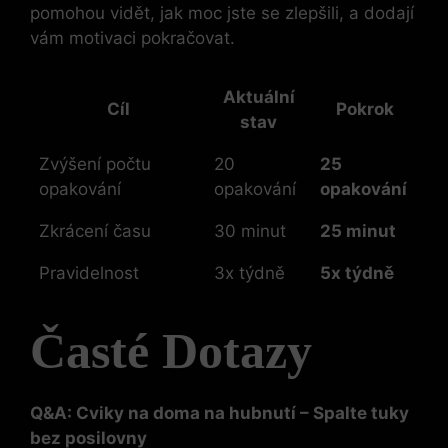
pomohou vidět, jak moc jste se zlepšili, a dodají
vám motivaci pokračovat.
Aktuální
Cíl
Pokrok
stav
Zvýšení počtu
20
25
opakování
opakování
opakování
Zkrácení času
30 minut
25 minut
Pravidelnost
3x týdně
5x týdně
Časté Dotazy
Q&A: Cviky na doma na hubnutí – Spalte tuky
bez posilovny