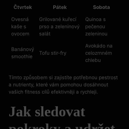
Čtvrtek
Pátek
Sobota
Ovesná
Grilované kuřecí
Quinoa s
kaše s
prso a zeleninový
pečenou
ovocem
salát
zeleninou
Avokádo na
Banánový
Tofu stir-fry
celozrnném
smoothie
chlebu
Tímto způsobem si zajistíte potřebnou pestrost
a nutrienty, které vám pomohou dosáhnout
vašich fitness cílů efektivněji a rychleji.
Jak sledovat
pokroky a udržet