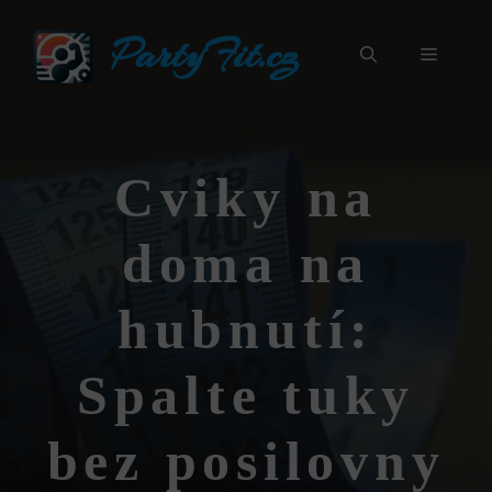
Přeskočit
PartyFit.cz
na
Menu
obsah
Cviky na
doma na
hubnutí:
Spalte tuky
bez posilovny