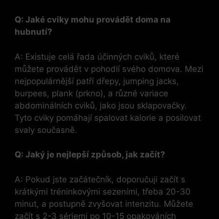
Q: Jaké cviky mohu provádět doma na
hubnutí?
A: Existuje celá řada účinných cviků, které
můžete provádět v pohodlí svého domova. Mezi
nejpopulárnější patří dřepy, jumping jacks,
burpees, plank (prkno), a různé variace
abdominálních cviků, jako jsou sklapovačky.
Tyto cviky pomáhají spalovat kalorie a posilovat
svaly současně.
Q: Jaký je nejlepší způsob, jak začít?
A: Pokud jste začátečník, doporučuji začít s
krátkými tréninkovými sezeními, třeba 20-30
minut, a postupně zvyšovat intenzitu. Můžete
začít s 2-3 sériemi po 10-15 opakováních