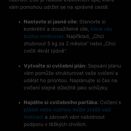
vám pomohou udržet se na správné cestě:
Nastavte si jasné cíle:
Stanovte si
konkrétní a dosažitelné cíle,
které vás
budou motivovat
. Například, „Chci
zhubnout 5 kg za 2 měsíce“ nebo „Chci
cvičit 4krát týdně“.
Vytvořte si cvičební plán:
Sepsání plánu
vám pomůže strukturovat vaše cvičení a
udělat ho prioritou. Naplánujte si čas na
cvičení stejně důležitě jako schůzky.
Najděte si cvičebního parťáka:
Cvičení s
přáteli nebo rodinou může zvýšit vaši
motivaci
a zároveň vám nabídnout
podporu v těžkých chvílích.