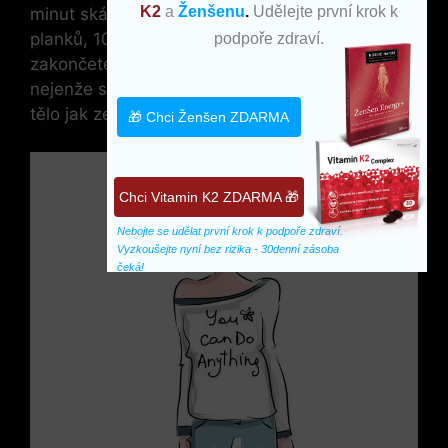
K2
a
Ženšenu
.
Udělejte první krok k
minut skákání přes švihadlo, následuje 3 série
planků, 10 angličáků, 15 hlubokých dřepů a
podpoře zdraví.
zakončete sérií kliků. Tento interaktivní přístup
nejenže spaluje tuky, ale i zpevňuje a tonizuje
tělo jak zevně, tak zevnitř.
🎁 Chci Ženšen ZDARMA
Chci Vitamin K2 ZDARMA 🎁
Nebojte se udělat první krok k podpoře zdraví. 
Vyzkoušejte nyní bez rizika - 30denní zásoba 
čeká!