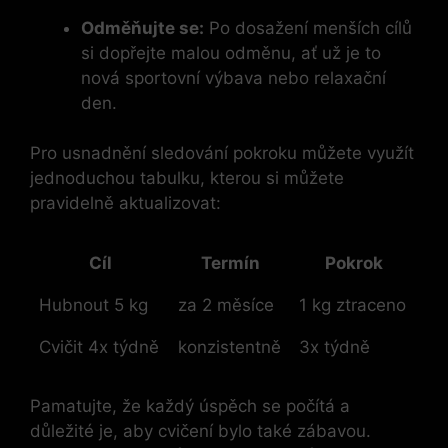
Odměňujte se:
Po dosažení menších cílů
si dopřejte malou odměnu, ať už je to
nová sportovní výbava nebo relaxační
den.
Pro usnadnění sledování pokroku můžete využít
jednoduchou tabulku, kterou si můžete
pravidelně aktualizovat:
Cíl
Termín
Pokrok
Hubnout 5 kg
za 2 měsíce
1 kg ztraceno
Cvičit 4x týdně
konzistentně
3x týdně
Pamatujte, že každý úspěch se počítá a
důležité je, aby cvičení bylo také zábavou.