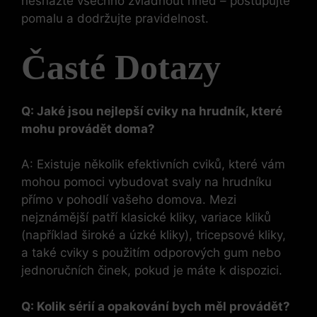
nesnažte všechno zvládnout hned – postupujte
pomalu a dodržujte pravidelnost.
Časté Dotazy
Q: Jaké jsou nejlepší cviky na hrudník, které
mohu provádět doma?
A: Existuje několik efektivních cviků, které vám
mohou pomoci vybudovat svaly na hrudníku
přímo v pohodlí vašeho domova. Mezi
nejznámější patří klasické kliky, variace kliků
(například široké a úzké kliky), tricepsové kliky,
a také cviky s použitím odporových gum nebo
jednoručních činek, pokud je máte k dispozici.
Q: Kolik sérií a opakování bych měl provádět?