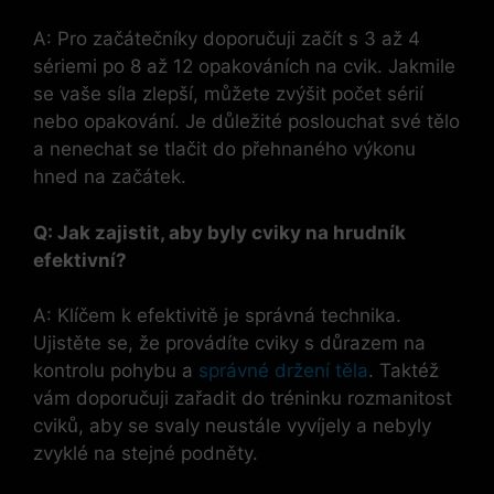
A: Pro začátečníky doporučuji začít s 3 až 4
sériemi po 8 až 12 opakováních na cvik. Jakmile
se vaše síla zlepší, můžete zvýšit počet sérií
nebo opakování. Je důležité poslouchat své tělo
a nenechat se tlačit do přehnaného výkonu
hned na začátek.
Q: Jak zajistit, aby byly cviky na hrudník
efektivní?
A: Klíčem k efektivitě je správná technika.
Ujistěte se, že provádíte cviky s důrazem na
kontrolu pohybu a
správné držení těla
. Taktéž
vám doporučuji zařadit do tréninku rozmanitost
cviků, aby se svaly neustále vyvíjely a nebyly
zvyklé na stejné podněty.