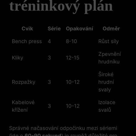
tréninkový plán
Cvik
Série
Opakování
Odměr
Bench press
4
8-10
Růst síly
Zpevnění
Kliky
3
12-15
hrudníku
Široké
Rozpažky
3
10-12
hrudní
svaly
Kabelové
Izolace
3
10-12
křížení
svalů
Správné načasování odpočinku mezi sériemi
(jde o
60-90 sekund
) je rovněž důležité pro