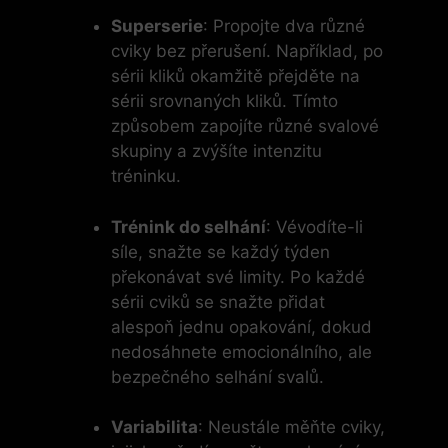
Superserie
: Propojte dva různé
cviky bez přerušení. Například, po
sérii kliků okamžitě přejděte na
sérii srovnaných kliků. Tímto
způsobem zapojíte různé svalové
skupiny a zvýšíte intenzitu
tréninku.
Trénink do selhání
: Vévodíte-li
síle, snažte se každý týden
překonávat své limity. Po každé
sérii cviků se snažte přidat
alespoň jednu opakování, dokud
nedosáhnete emocionálního, ale
bezpečného selhání svalů.
Variabilita
: Neustále měňte cviky,