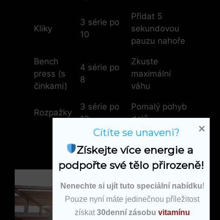
Přidat 5
3 série po
Kliky
sekundovou
10
pauzu nahoře
Bench
Zkuste
4 série po
press (s
maximální
8
činkami)
váhu
3 série po
Pomalý pohyb
Rozpažky
12
dolů
Cítíte se unaveni?
Získejte více energie a 
podpořte své tělo přirozeně!
Nenechte si ujít tuto speciální nabídku
!
Pouze nyní máte jedinečnou příležitost
získat
30denní zásobu
vitamínu