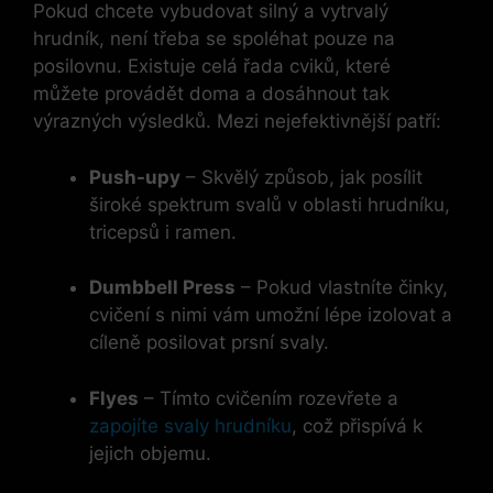
Pokud chcete vybudovat silný a vytrvalý
hrudník, není třeba se spoléhat pouze na
posilovnu. Existuje celá řada cviků, které
můžete provádět doma a dosáhnout tak
výrazných výsledků. Mezi nejefektivnější patří:
Push-upy
– Skvělý způsob, jak posílit
široké spektrum svalů v oblasti hrudníku,
tricepsů i ramen.
Dumbbell Press
– Pokud vlastníte činky,
cvičení s nimi vám umožní lépe izolovat a
cíleně posilovat prsní svaly.
Flyes
– Tímto cvičením rozevřete a
zapojíte svaly hrudníku
, což přispívá k
jejich objemu.