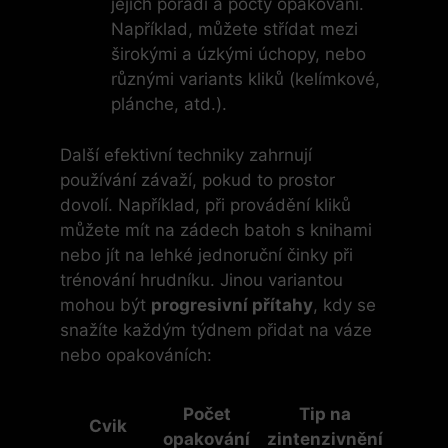
jejich pořadí a počty opakování.
Například, můžete střídat mezi
širokými a úzkými úchopy, nebo
různými variants kliků (kelímkové,
plánche, atd.).
Další efektivní techniky zahrnují
používání závaží, pokud to prostor
dovolí. Například, při provádění kliků
můžete mít na zádech batoh s knihami
nebo jít na lehké jednoruční činky při
trénování hrudníku. Jinou variantou
mohou být
progresivní přítahy
, kdy se
snažíte každým týdnem přidat na váze
nebo opakováních:
Počet
Tip na
Cvik
opakování
zintenzivnění