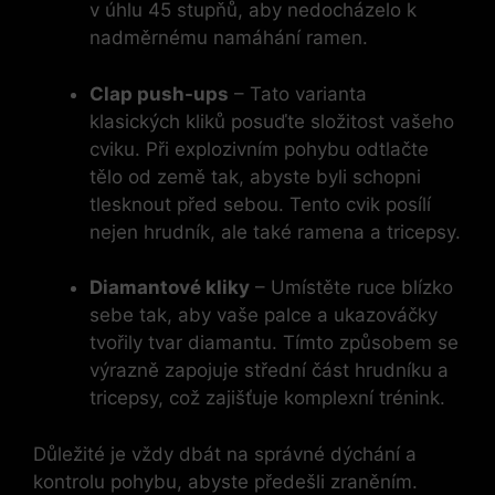
v úhlu 45 stupňů, aby nedocházelo k
nadměrnému namáhání ramen.
Clap push-ups
– Tato varianta
klasických kliků posuďte složitost vašeho
cviku. Při explozivním pohybu odtlačte
tělo od země tak, abyste byli schopni
tlesknout před sebou. Tento cvik posílí
nejen hrudník, ale také ramena a tricepsy.
Diamantové kliky
– Umístěte ruce blízko
sebe tak, aby vaše palce a ukazováčky
tvořily tvar diamantu. Tímto způsobem se
výrazně zapojuje střední část hrudníku a
tricepsy, což zajišťuje komplexní trénink.
Důležité je vždy dbát na správné dýchání a
kontrolu pohybu, abyste předešli zraněním.