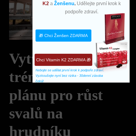
K2
a
Ženšenu
.
Udělejte první krok k
podpoře zdraví.
🎁 Chci Ženšen ZDARMA
Vytváření
Chci Vitamin K2 ZDARMA 🎁
Nebojte se udělat první krok k podpoře zdraví. 
tréninkového
Vyzkoušejte nyní bez rizika - 30denní zásoba 
čeká!
plánu pro růst
svalů na
hrudníku