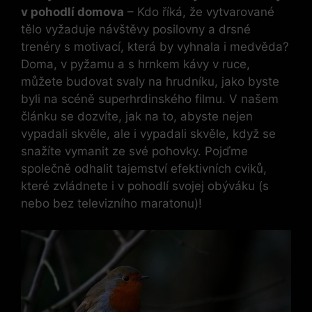
v pohodlí domova
– Kdo říká, že vytvarované
tělo vyžaduje návštěvy posilovny a drsné
trenéry s motivací, která by vyhnala i medvěda?
Doma, v pyžamu a s hrnkem kávy v ruce,
můžete budovat svaly na hrudníku, jako byste
byli na scéně superhrdinského filmu. V našem
článku se dozvíte, jak na to, abyste nejen
vypadali skvěle, ale i vypadali skvěle, když se
snažíte vymanit ze své pohovky. Pojďme
společně odhalit tajemství efektivních cviků,
které zvládnete i v pohodlí svojej obýváku (s
nebo bez televizního maratonu)!