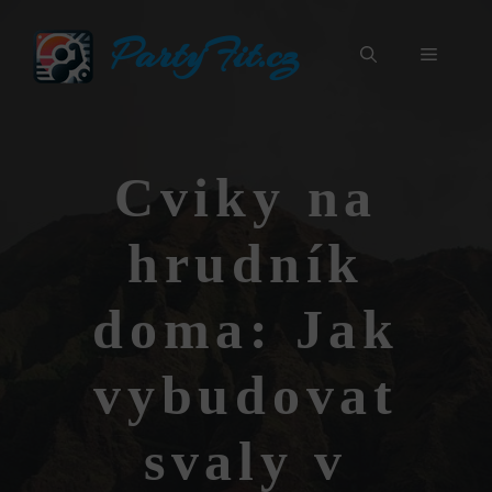
Přeskočit
PartyFit.cz
na
Menu
obsah
Cviky na
hrudník
doma: Jak
vybudovat
svaly v