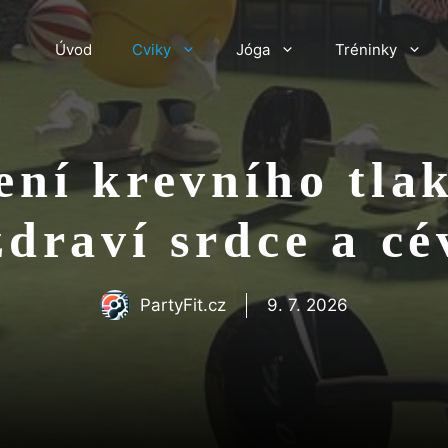
Úvod
Cviky
Jóga
Tréninky
ení krevního tlak
zdraví srdce a cé
PartyFit.cz
9. 7. 2026