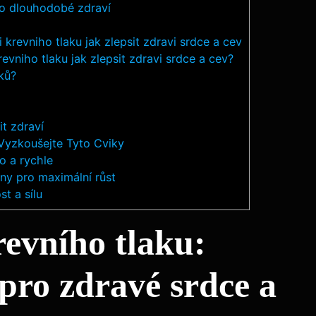
pro dlouhodobé zdraví
krevniho tlaku jak zlepsit zdravi srdce a cev
revniho tlaku jak zlepsit zdravi srdce a cev?
ků?
it zdraví
Vyzkoušejte Tyto Cviky
o a rychle
iny pro maximální růst
st a sílu
revního tlaku:
 pro zdravé srdce a