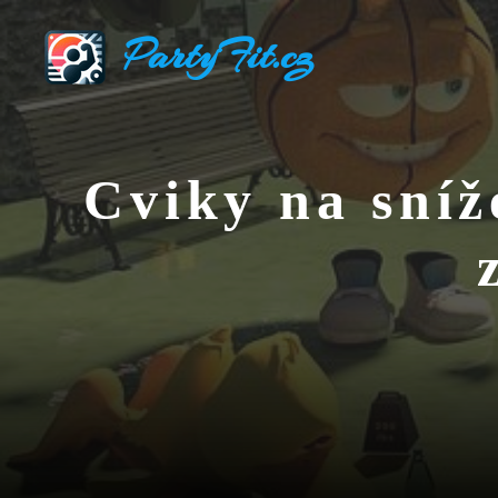
Přeskočit
PartyFit.cz
na
obsah
Cviky na sníž