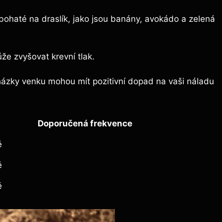
bohaté na draslík, jako jsou banány, avokádo a zelená
ůže zvyšovat krevní tlak.
cházky venku mohou mít pozitivní dopad na vaši náladu
Doporučená frekvence
ě
ě
ě