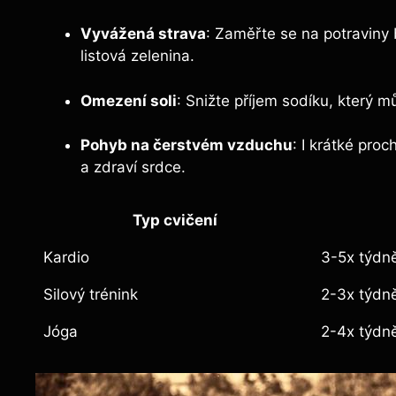
Vyvážená strava
: Zaměřte se na potraviny 
listová zelenina.
Omezení soli
: Snižte příjem sodíku, který m
Pohyb na čerstvém vzduchu
: I krátké pro
a zdraví srdce.
Typ cvičení
Kardio
3-5x týdn
Silový trénink
2-3x týdn
Jóga
2-4x týdn