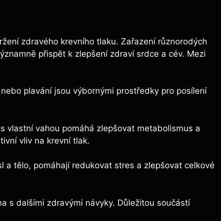
držení zdravého krevního tlaku. Zařazení různorodých
ýznamně přispět k zlepšení zdraví srdce a cév. Mezi
e nebo plavání jsou výbornými prostředky pro posílení
í s vlastní vahou pomáhá zlepšovat metabolismus a
ní vliv na krevní tlak.
ysl a tělo, pomáhají redukovat stres a zlepšovat celkové
na s dalšími zdravými návyky. Důležitou součástí