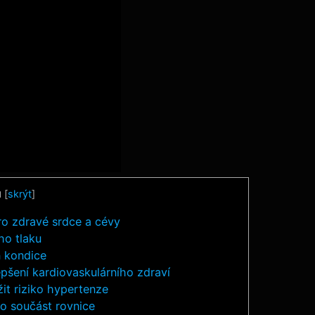
u
[
skrýt
]
pro zdravé srdce a cévy
ho tlaku
ň kondice
lepšení kardiovaskulárního zdraví
žit riziko hypertenze
ako součást rovnice