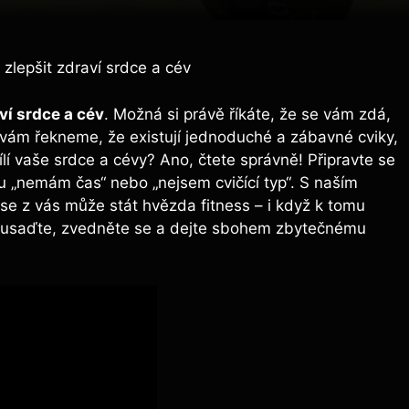
 zlepšit zdraví srdce a cév
ví srdce a cév
. Možná si právě říkáte, že se vám zdá,
ž vám řekneme, že existují jednoduché a zábavné cviky,
sílí vaše srdce a cévy? Ano, čtete správně! Připravte se
u „nemám čas“ nebo „nejsem cvičící typ“. S naším
 se z vás může stát hvězda fitness – i když k tomu
 usaďte, zvedněte se a dejte sbohem zbytečnému