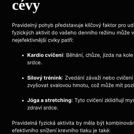
cévy
Pravidelný pohyb představuje klíčový faktor pro u
fyzických aktivit do vašeho denního režimu může v
nejefektivnější cviky patří:
Kardio cvičení
: Běhání, chůze, jízda na kol
srdce.
Silový trénink
: Zvedání závaží nebo cvičen
zvyšovat svalovou hmotu, což může mít pozitiv
Jóga a stretching
: Tyto cvičení zklidňují m
zdraví srdce.
Pravidelná fyzická aktivita by měla být kombinová
efektivního snížení krevního tlaku je také: