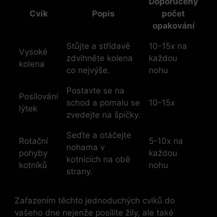
Doporučený
Cvik
Popis
počet
opakování
Stůjte a střídavě
10-15x na
Vysoké
zdvihněte kolena
každou
kolena
co nejvýše.
nohu
Postavte se na
Posilování
schod a pomalu se
10-15x
lýtek
zvedejte na špičky.
Seďte a otáčejte
Rotační
5-10x na
nohama v
pohyby
každou
kotnících na obě
kotníků
nohu
strany.
Zařazením těchto jednoduchých cviků do
vašeho dne nejenže posílíte žíly, ale také