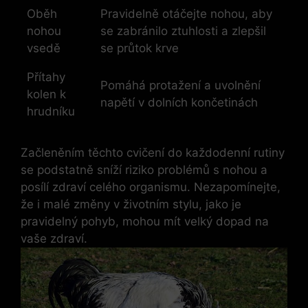
Oběh
Pravidelně otáčejte nohou, aby
nohou
se zabránilo ztuhlosti a zlepšil
vsedě
se průtok krve
Přítahy
Pomáhá protažení a uvolnění
kolen k
napětí v dolních končetinách
hrudníku
Začleněním těchto cvičení do každodenní rutiny
se podstatně sníží riziko problémů s nohou a
posílí zdraví celého organismu. Nezapomínejte,
že i malé změny v životním stylu, jako je
pravidelný pohyb, mohou mít velký dopad na
vaše zdraví.