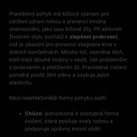
Pravidelný pohyb má klíčový význam pro
udržení zdraví nohou a prevenci mnoha
onemocnění, jako jsou krčové žíly. Při aktivním
životním stylu dochází k
zlepšení prokrvení
,
což je zásadní pro prevenci stagnace krve v
dolních končetinách. Mnoho lidí, zejména těch,
kteří tráví dlouhé hodiny v sedě, čelí problémům
s prokrvením a přetížením žil. Pravidelné cvičení
pomáhá posílit žilní stěny a zvyšuje jejich
elasticitu.
Mezi nejefektivnější formy pohybu patří:
Chůze:
jednoduchá a dostupná forma
cvičení, která posiluje svaly nohou a
podporuje správný krevní oběh