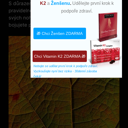
S důrazem na výše uvedené aspekty a
K2
a
Ženšenu
.
Udělejte první krok k
pravidelnou praxí můžete efektivně posílit zdraví
podpoře zdraví.
svých nohou a zlepšit krevní oběh, čímž účinně
bojujete proti krčovým žilám.
🎁 Chci Ženšen ZDARMA
Chci Vitamin K2 ZDARMA 🎁
Nebojte se udělat první krok k podpoře zdraví. 
Vyzkoušejte nyní bez rizika - 30denní zásoba 
čeká!