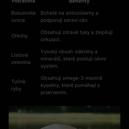
Potravina
Benefity
Bobulovité
Bohaté na antioxidanty a
ovoce
podporují zdraví cév.
Obsahují zdravé tuky a zlepšují
Ořechy
cirkulaci.
Vysoký obsah vlákniny a
Listová
minerálů, které posilují cévní
zelenina
systém.
Obsahují omega-3 mastné
Tučné
kyseliny, které pomáhají s
ryby
prokrvením.