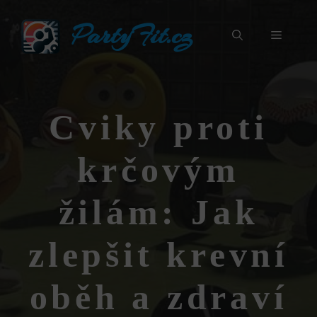
Přeskočit
PartyFit.cz
na
Menu
obsah
Cviky proti
krčovým
žilám: Jak
zlepšit krevní
oběh a zdraví