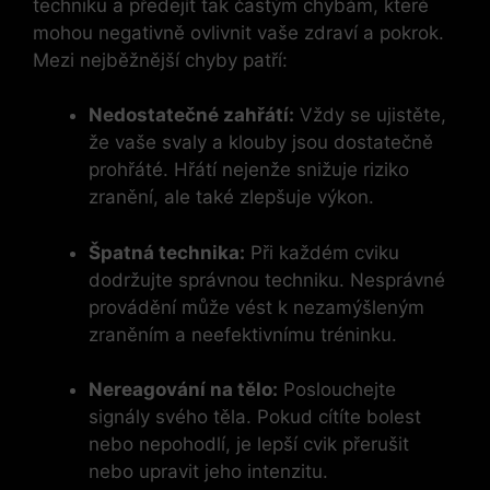
techniku a předejít tak častým chybám, které
mohou negativně ovlivnit vaše zdraví a pokrok.
Mezi nejběžnější chyby patří:
Nedostatečné zahřátí:
Vždy se ujistěte,
že vaše svaly a klouby jsou dostatečně
prohřáté. Hřátí nejenže snižuje riziko
zranění, ale také zlepšuje výkon.
Špatná technika:
Při každém cviku
dodržujte správnou techniku. Nesprávné
provádění může vést k nezamýšleným
zraněním a neefektivnímu tréninku.
Nereagování na tělo:
Poslouchejte
signály svého těla. Pokud cítíte bolest
nebo nepohodlí, je lepší cvik přerušit
nebo upravit jeho intenzitu.