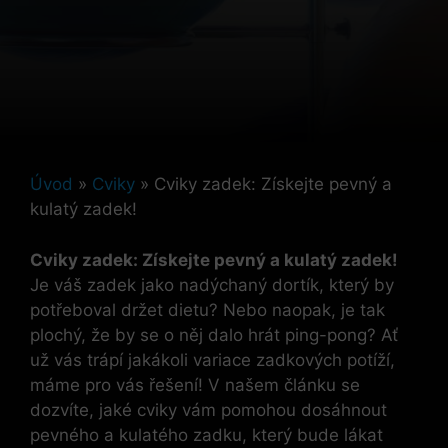
Úvod
»
Cviky
»
Cviky zadek: Získejte pevný a
kulatý zadek!
Cviky zadek: Získejte ⁣pevný a kulatý zadek!
Je váš zadek jako nadýchaný dortík,​ který by​
potřeboval držet dietu? ​Nebo naopak, je tak
plochý, že by se o něj dalo hrát ping-pong? Ať
už vás trápí jakákoli variace zadkových⁣ potíží,
máme pro vás řešení!⁤ V našem článku se
dozvíte, jaké cviky vám pomohou dosáhnout
pevného a kulatého zadku, který bude ⁤lákat