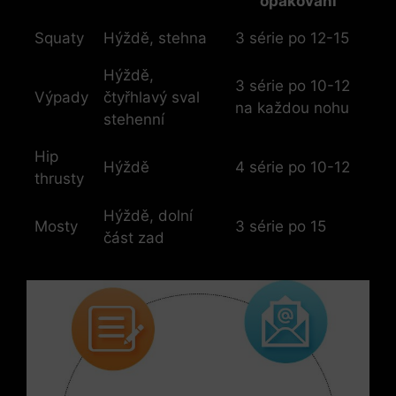
opakování
Squaty
Hýždě, stehna
3 série‍ po 12-15
Hýždě,
3 série po 10-12
Výpady
čtyřhlavý sval
na každou nohu
stehenní
Hip
Hýždě
4 série po 10-12
thrusty
Hýždě, dolní
Mosty
3 série po‍ 15
část zad