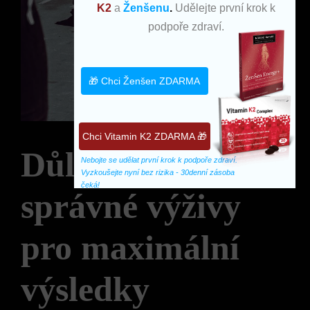
K2
a
Ženšenu
.
Udělejte první krok k
podpoře zdraví.
🎁 Chci Ženšen ZDARMA
Chci Vitamin K2 ZDARMA 🎁
Důležitost
Nebojte se udělat první krok k podpoře zdraví. 
Vyzkoušejte nyní bez rizika - 30denní zásoba 
čeká!
správné výživy
pro maximální
výsledky