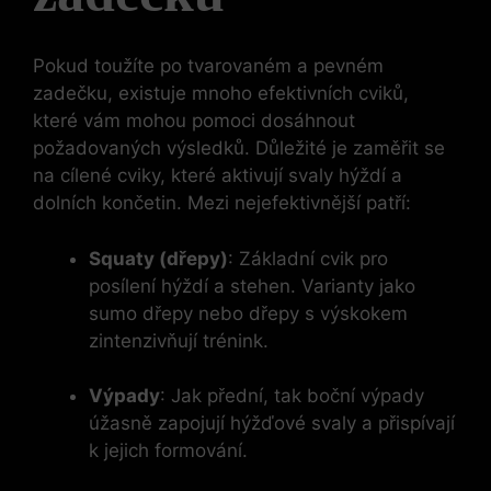
Pokud toužíte po tvarovaném a pevném
zadečku, existuje mnoho efektivních cviků,
které vám mohou pomoci dosáhnout
požadovaných výsledků. Důležité je zaměřit se
na cílené cviky, které aktivují svaly hýždí a
dolních končetin. Mezi nejefektivnější ​patří:
Squaty (dřepy)
: Základní ‌cvik pro
posílení hýždí a stehen. Varianty ​jako
sumo dřepy nebo dřepy s výskokem
zintenzivňují trénink.
Výpady
: Jak přední, tak boční výpady
úžasně zapojují hýžďové svaly a přispívají
k jejich formování.