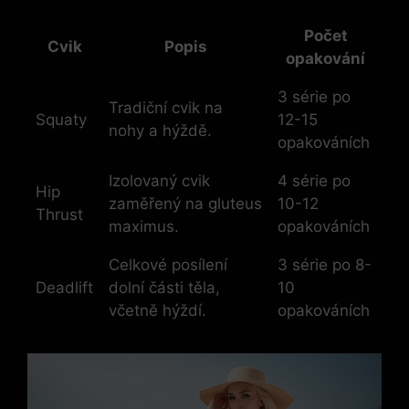
Počet
Cvik
Popis
opakování
3 série po
Tradiční⁤ cvik na⁣
Squaty
12-15
nohy a hýždě.
opakováních
Izolovaný cvik
4 série po
Hip
⁢zaměřený na gluteus
10-12
Thrust
maximus.
opakováních
Celkové posílení
3 série po 8-
Deadlift
dolní části ​těla,
10
včetně ⁢hýždí.
opakováních