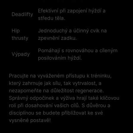
Efektivní při zapojení hýždí a
Deadlifty
⁢středu těla.
Hip
Jednoduchý a účinný cvik na
thrusty
zpevnění zadku.
Pomáhají s​ rovnováhou a cíleným
Výpady
posilováním ⁢hýždí.
Pracujte na‌ vyváženém přístupu k tréninku,
který⁣ zahrnuje jak⁤ sílu, tak vytrvalost, a
nezapomeňte na důležitost regenerace.
Správný⁣ odpočinek a výživa ⁢hrají také klíčovou
roli při dosahování vašich cílů. S⁤ důvěrou a
disciplínou se budete přibližovat ke své
vysněné postavě!