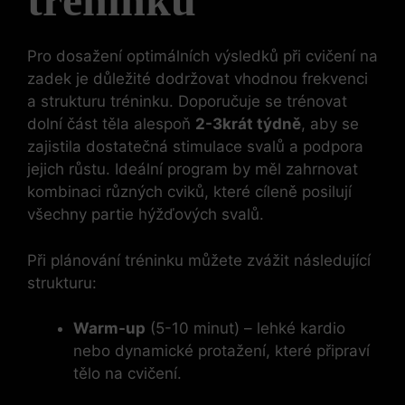
tréninku
Pro dosažení optimálních výsledků při cvičení na
‌zadek je důležité dodržovat vhodnou frekvenci
a strukturu tréninku. Doporučuje‌ se trénovat
dolní část ⁤těla alespoň
2-3krát týdně
, aby‌ se
zajistila dostatečná stimulace svalů a podpora
jejich ⁤růstu. Ideální program by měl zahrnovat
kombinaci různých cviků, které cíleně posilují
všechny partie hýžďových svalů.
Při plánování tréninku můžete zvážit následující
strukturu:
Warm-up
(5-10 minut) – lehké‌ kardio
nebo dynamické protažení, které připraví
tělo na cvičení.