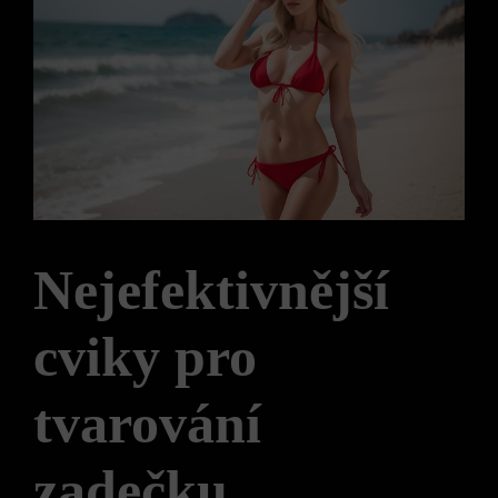
Nejefektivnější
cviky pro
tvarování
zadečku