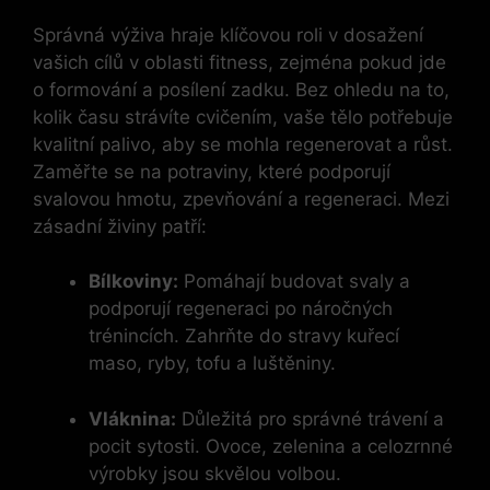
Správná výživa ⁣hraje klíčovou roli v dosažení
vašich cílů v oblasti fitness, zejména‌ pokud jde
o formování a ​posílení zadku.⁤ Bez ohledu na to,
kolik času strávíte cvičením, vaše tělo potřebuje
kvalitní palivo, aby se mohla regenerovat a růst.
Zaměřte se na potraviny, které podporují
svalovou hmotu, zpevňování a regeneraci. Mezi
zásadní živiny patří:
Bílkoviny:
Pomáhají budovat svaly a
podporují ​regeneraci po ​náročných
trénincích. Zahrňte do stravy kuřecí
maso, ryby,‌ tofu a luštěniny.
Vláknina:
Důležitá pro správné trávení a
pocit sytosti. Ovoce, zelenina a celozrnné
výrobky ⁣jsou skvělou volbou.