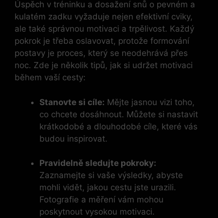
Úspěch v tréninku a dosažení snů o pevném a
kulatém zadku vyžaduje ⁣nejen efektivní cviky,⁢
ale také správnou motivaci a trpělivost. Každý
pokrok je třeba oslavovat, protože formování
postavy je proces, ⁢který se neodehrává ‍přes
noc. Zde je několik tipů, jak si udržet ‌motivaci
během⁢ vaší cesty:
Stanovte si cíle:
Mějte jasnou vizi toho,
co chcete dosáhnout. Můžete si nastavit
krátkodobé a‍ dlouhodobé cíle,‍ které vás
budou inspirovat.
Pravidelně sledujte pokroky:
Zaznamejte si vaše výsledky, abyste
mohli‍ vidět, jakou‍ cestu jste urazili.
Fotografie a měření ‍vám mohou
poskytnout vysokou motivaci.