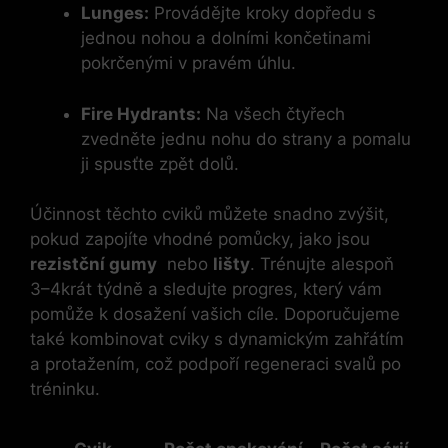
Lunges:
Provádějte kroky dopředu s
jednou nohou a dolními končetinami
pokrčenými v pravém úhlu.
Fire Hydrants:
Na všech⁢ čtyřech
zvedněte jednu nohu do strany‌ a pomalu
ji⁤ spusťte zpět dolů.
Účinnost těchto ​cviků můžete snadno zvýšit,
pokud ​zapojíte vhodné pomůcky, jako jsou
rezistční gumy
‌ nebo
lišty
. Trénujte ​alespoň
3–4krát týdně a sledujte progres, který ‍vám
pomůže k dosažení vašich cíle. Doporučujeme
také kombinovat⁣ cviky s dynamickým zahřátím
a protažením, což podpoří‌ regeneraci svalů po
tréninku.