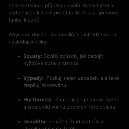
nedostatečnou přípravou svalů.‍ Svaly hýždí a
stehen jsou klíčové pro stabilitu těla a správnou
funkci kloubů.
Abychom⁤ dosáhli ⁣těchto cílů, soustřeďte se na
následující cviky:
Squaty:
Skvělý způsob, jak zapojit
hýžďové svaly a stehna.
Výpady:
‌ Posilují nejen zadeček, ale také
zlepšují rovnováhu.
Hip thrusty:
​ Zaměřují se přímo‌ na⁤ hýždě
a jsou ‍efektivní na zpevnění této oblasti.
Deadlifty:
Pomáhají budovat sílu a
stabilitu dolní ⁢části těla.