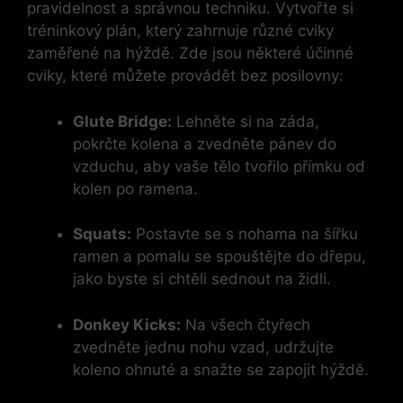
pravidelnost a správnou techniku. Vytvořte si
tréninkový plán, který zahrnuje různé cviky
‍zaměřené na hýždě. Zde jsou některé účinné‍
cviky, které ⁤můžete provádět ‌bez posilovny:
Glute⁣ Bridge:
Lehněte si na záda,
pokrčte kolena a ‍zvedněte pánev do
vzduchu, aby vaše tělo tvořilo přímku od
kolen po ramena.
Squats:
Postavte se s nohama na šířku‌
ramen a pomalu se spouštějte do dřepu,
jako byste si chtěli sednout na židli.
Donkey Kicks:
Na všech čtyřech
zvedněte jednu nohu vzad, udržujte
koleno ohnuté a snažte se zapojit hýždě.