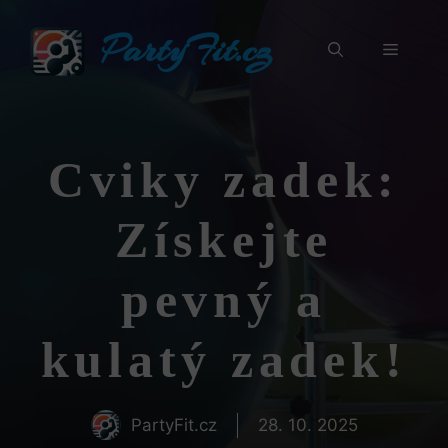
Přeskočit
PartyFit.cz
na
Menu
obsah
Cviky zadek:
Získejte
pevný a
kulatý zadek!
PartyFit.cz
28. 10. 2025