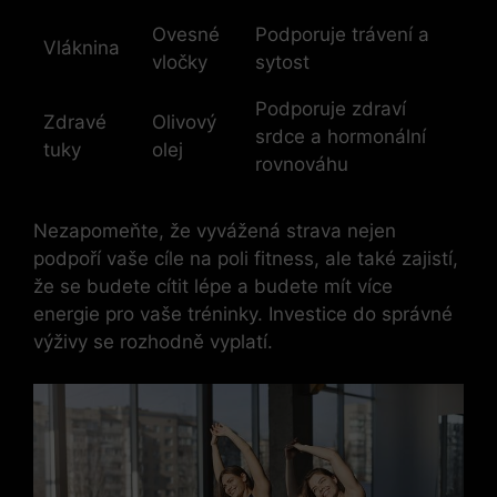
Ovesné
Podporuje trávení a
Vláknina
vločky
sytost
Podporuje zdraví
Zdravé
Olivový
srdce a hormonální
tuky
olej
rovnováhu
Nezapomeňte, že‍ vyvážená strava ⁤nejen
podpoří vaše cíle na poli fitness, ale také zajistí,
že se​ budete cítit lépe a budete mít​ více
energie pro vaše ⁣tréninky. Investice do správné
výživy se rozhodně vyplatí.