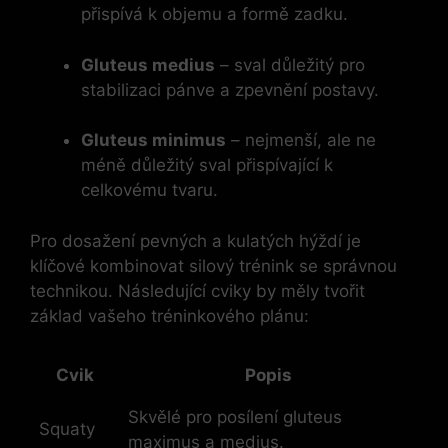
přispívá k objemu ⁢a formě zadku.
Gluteus medius
– sval důležitý pro
stabilizaci pánve ‍a zpevnění postavy.
Gluteus minimus
– nejmenší, ale ne
méně důležitý sval přispívající k
celkovému tvaru.
Pro dosažení pevných a​ kulatých hýždí je
klíčové kombinovat silový ⁣trénink se⁤ správnou
technikou. Následující cviky by měly tvořit
základ vašeho tréninkového plánu:
Cvik
Popis
Skvělé pro posílení gluteus
Squaty
maximus a medius.