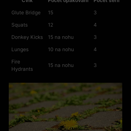
Cvik
Počet opakování
Počet​ sérií
Glute Bridge
15
3
Squats
12
4
Donkey Kicks
15 na ‍nohu
3
Lunges
10 na nohu
4
Fire
15 na nohu
3
Hydrants