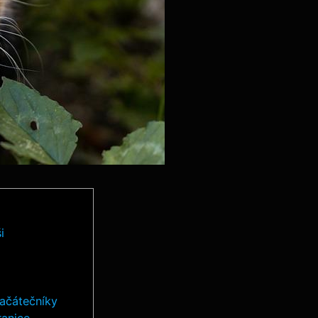
i
začátečníky
ranice