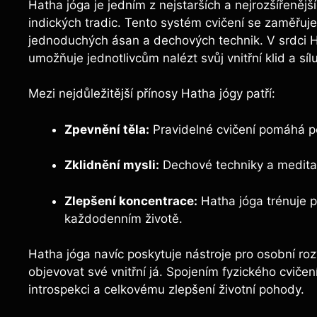
Hatha jóga je jedním z nejstarších a nejrozšířenějš
indických tradic. Tento systém cvičení se zaměřuje 
jednoduchých ásan a dechových technik. V srdci H
umožňuje jednotlivcům nalézt svůj vnitřní klid a sílu
Mezi nejdůležitější přínosy Hatha jógy patří:
Zpevnění těla:
Pravidelné cvičení pomáhá posíl
Zklidnění mysli:
Dechové techniky a meditace
Zlepšení koncentrace:
Hatha jóga trénuje p
každodenním životě.
Hatha jóga navíc poskytuje nástroje pro osobní ro
objevovat své vnitřní já. Spojením fyzického cvičení
introspekci a celkovému zlepšení životní pohody.