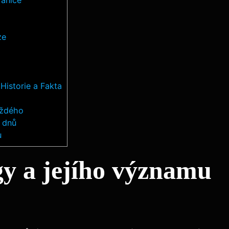
ze
istorie a Fakta
aždého
h dnů
u
y a jejího významu