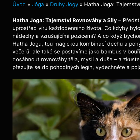
Úvod
»
Jóga
»
Druhy Jógy
»
Hatha Joga: Tajemství
Hatha Joga: Tajemství Rovnováhy a Síly
– Předsta
uprostřed víru každodenního života. Co kdyby bylo
nádechy a vzrušujícími pozicemi? A co když bychom
Hatha Jogu, tou magickou kombinací dechu a poh
večerů, ale také se postavíme jako bambus v bouři.
dosáhnout rovnováhy těla, mysli a duše – a zkust
přezujte se do pohodlných legín, vydechněte a poj