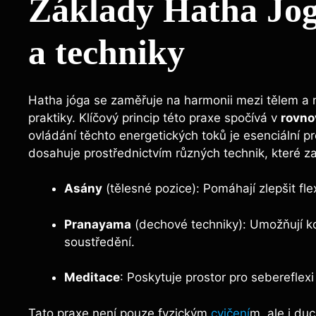
Základy Hatha Jog
a techniky
Hatha jóga se zaměřuje na harmonii mezi tělem a my
praktiky. Klíčový princip této praxe spočívá v
rovno
ovládání těchto energetických toků je esenciální pr
dosahuje prostřednictvím různých technik, které za
Asány
(tělesné pozice): Pomáhají zlepšit flex
Pranayama
(dechové techniky): Umožňují ko
soustředění.
Meditace
: Poskytuje prostor pro sebereflexi
Tato praxe není pouze fyzickým
cvičení
m, ale i du