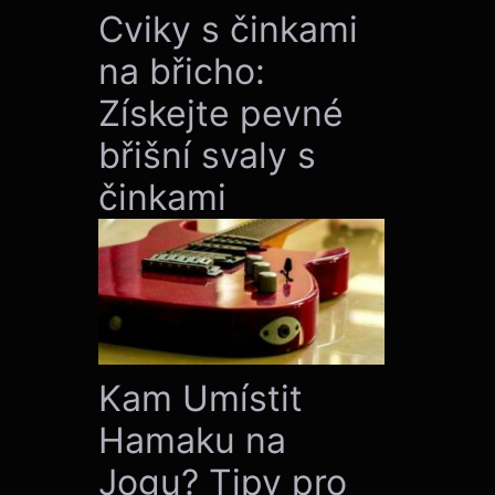
Cviky s činkami
na břicho:
Získejte pevné
břišní svaly s
činkami
Kam Umístit
Hamaku na
Jogu? Tipy pro