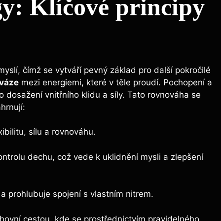
y: Klíčové principy
slí, čímž se vytváří pevný základ pro další pokročilé
váze
mezi energiemi, které v těle proudí. Pochopení a
o dosažení vnitřního klidu a síly. Tato rovnováha se
hrnují:
ibilitu, sílu a rovnováhu.
ntrolu dechu, což vede k uklidnění mysli a zlepšení
 a prohlubuje spojení s vlastním nitrem.
chovní cestou, kde se prostřednictvím pravidelného