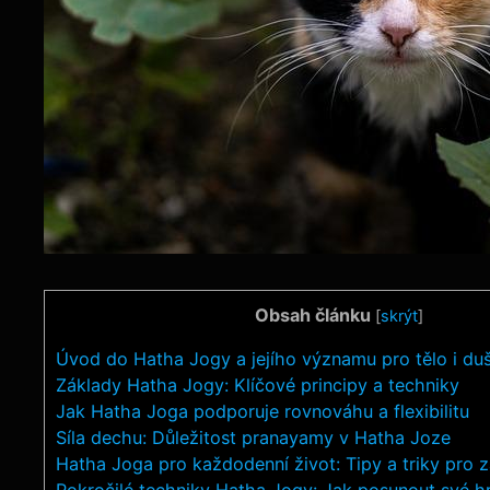
Obsah článku
[
skrýt
]
Úvod do Hatha Jogy a jejího významu pro tělo i duš
Základy Hatha Jogy: Klíčové principy a techniky
Jak Hatha Joga podporuje rovnováhu a flexibilitu
Síla dechu: Důležitost pranayamy v Hatha Joze
Hatha Joga pro každodenní život: Tipy a triky pro 
Pokročilé techniky Hatha Jogy: Jak posunout své h