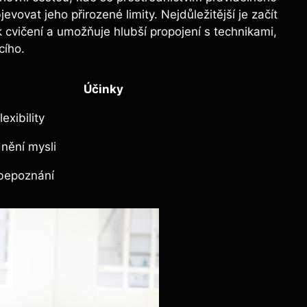
ovat jeho přirozené limity. Nejdůležitější je začít
 cvičení a umožňuje hlubší propojení s technikami,
cího.
Účinky
lexibility
dnění mysli
bepoznání