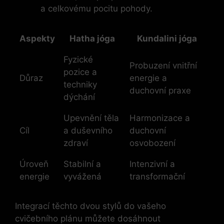
a celkovému pocitu pohody.
Aspekty
Hatha jóga
Kundalini jóga
Fyzické
Probuzení vnitřní
pozice a
Důraz
energie a
techniky
duchovní praxe
dýchání
Upevnění těla
Harmonizace a
Cíl
a duševního
duchovní
zdraví
osvobození
Úroveň
Stabilní a
Intenzivní a
energie
vyvážená
transformační
Integrací těchto dvou stylů do vašeho
cvičebního plánu můžete dosáhnout