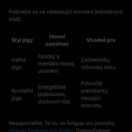
Podívejte se na následující srovnání jednotlivých
stylů:
Hlavní
Styl jógy
Vhodné pro
zaměření
Fyzický a
Hatha
Začátečníky,
mentální rozvoj,
jóga
milovníky klidu
uvolnění
Pokročilé
Energetické
Kundalini
praktikanty,
probouzení,
jóga
hledající
duchovní růst
intenzitu
Nezapomeňte, že to, co funguje pro jednoho,
nemusí fungovat pro jiného
. Doporučujeme