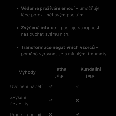
Vědomé prožívání emocí
– umožňuje
lépe porozumět svým pocitům.
Zvýšená intuice
– posiluje schopnost
naslouchat svému nitru.
Transformace negativních vzorců
–
pomáhá vyrovnat se s minulými traumaty.
Hatha
Kundalini
Výhody
jóga
jóga
Uvolnění napětí
✅
✅
Zvýšení
✅
❌
flexibility
Práce s energií
❌
✅