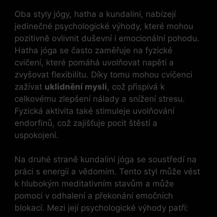
Oba styly jógy, hatha a kundalini, nabízejí
jedinečné psychologické výhody, které mohou
pozitivně ovlivnit duševní i emocionální pohodu.
Hatha jóga se často zaměřuje na fyzické
cvičení, které pomáhá uvolňovat napětí a
zvyšovat flexibilitu. Díky tomu mohou cvičenci
zažívat
uklidnění mysli
, což přispívá k
celkovému zlepšení nálady a snížení stresu.
Fyzická aktivita také stimuleje uvolňování
endorfinů, což zajišťuje pocit štěstí a
uspokojení.
Na druhé straně kundalini jóga se soustředí na
práci s energií a vědomím. Tento styl může vést
k hlubokým meditativním stavům a může
pomoci v odhalení a překonání emočních
blokací. Mezi její psychologické výhody patří: