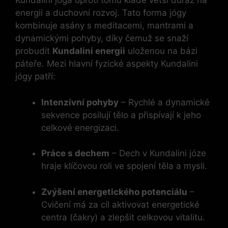
Kundalini jóga oproti tomu klade větší důraz na
energii a duchovní rozvoj. Tato forma jógy
kombinuje asány s meditacemi, mantrami a
dynamickými pohyby, díky čemuž se snaží
probudit
Kundalini energii
uloženou na bázi
páteře. Mezi hlavní fyzické aspekty Kundalini
jógy patří:
Intenzivní pohyby
– Rychlé a dynamické
sekvence posilují tělo a přispívají k jeho
celkové energizaci.
Práce s dechem
– Dech v Kundalini józe
hraje klíčovou roli ve spojení těla a mysli.
Zvýšení energetického potenciálu
–
Cvičení má za cíl aktivovat energetické
centra (čakry) a zlepšit celkovou vitalitu.