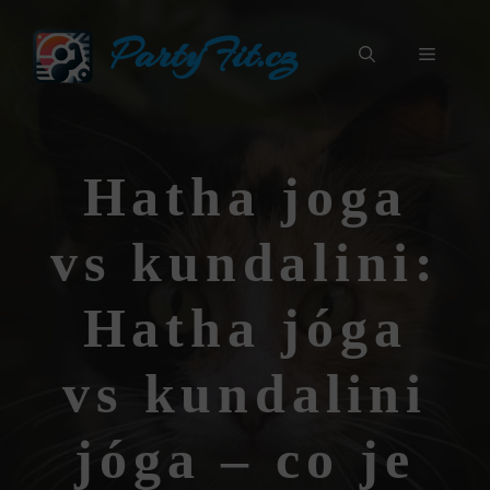
Přeskočit
PartyFit.cz
na
Menu
obsah
Hatha joga
vs kundalini:
Hatha jóga
vs kundalini
jóga – co je