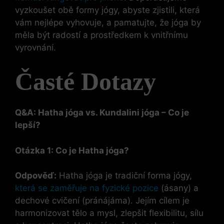
vyzkoušet obě formy jógy, abyste zjistili, která
vám nejlépe vyhovuje, a pamatujte, že jóga by
měla být radostí a prostředkem k vnitřnímu
vyrovnání.
Časté Dotazy
Q&A: Hatha jóga vs. Kundalini jóga – Co je
lepší?
Otázka 1: Co je Hatha jóga?
Odpověď:
Hatha jóga je tradiční forma jógy,
která se zaměřuje na fyzické pozice
(ásany) a
dechové cvičení (pránájáma). Jejím cílem je
harmonizovat tělo a mysl, zlepšit flexibilitu, sílu