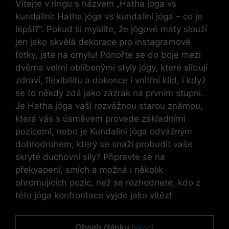
Vítejte v ringu s názvem „Hatha joga vs
kundalini: Hatha jóga vs kundalini jóga – co je
lepší?“. Pokud si myslíte, že jógové maty slouží
jen jako skvělá dekorace pro instagramové
fotky, jste na omylu! Ponořte se do boje mezi
dvěma velmi oblíbenými styly jógy, které slibují
zdraví, flexibilitu a dokonce i vnitřní klid, i když
se to někdy zdá jako zázrak na prvním stupni.
Je Hatha jóga vaší rozvážnou starou známou,
která vás s úsměvem provede základními
pozicemi, nebo je Kundalini jóga odvážným
dobrodruhem, který se snaží probudit vaše
skryté duchovní síly? Připravte se na
překvapení, smích a možná i několik
ohromujících pozic, než se rozhodnete, kdo z
této jóga konfrontace vyjde jako vítěz!
Obsah článku
[
skrýt
]