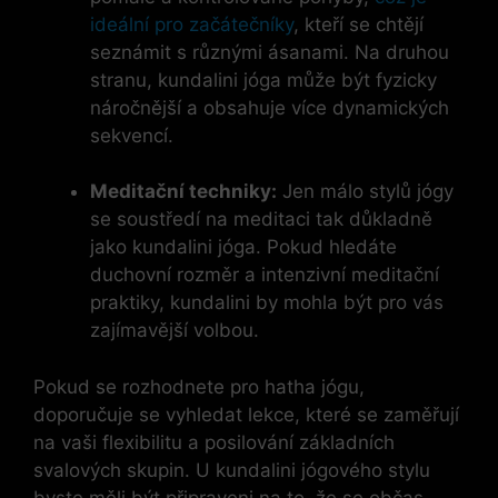
ideální pro začátečníky
, kteří se chtějí
seznámit s různými ásanami. Na druhou
stranu, kundalini jóga může být fyzicky
náročnější a obsahuje více dynamických
sekvencí.
Meditační techniky:
Jen málo stylů jógy
se soustředí na meditaci tak důkladně
jako kundalini jóga. Pokud hledáte
duchovní rozměr a intenzivní meditační
praktiky, kundalini by mohla být pro vás
zajímavější volbou.
Pokud se rozhodnete pro hatha jógu,
doporučuje se vyhledat lekce, které se zaměřují
na vaši flexibilitu a posilování základních
svalových skupin. U kundalini jógového stylu
byste měli být připraveni na to, že se občas