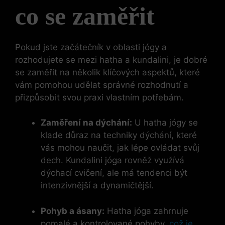
co se zaměřit
Pokud jste začátečník v oblasti jógy a
rozhodujete se mezi hatha a kundalini, je dobré
se zaměřit na několik klíčových aspektů, které
vám pomohou udělat správné rozhodnutí a
přizpůsobit svou praxi vlastním potřebám.
Zaměření na dýchání:
U hatha jógy se
klade důraz na techniky dýchání, které
vás mohou naučit, jak lépe ovládat svůj
dech. Kundalini jóga rovněž využívá
dýchací cvičení, ale má tendenci být
intenzivnější a dynamičtější.
Pohyb a ásany:
Hatha jóga zahrnuje
pomalé a kontrolované pohyby,
což je