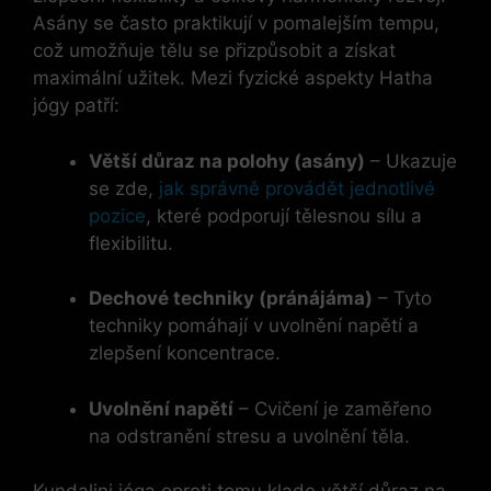
Asány se často praktikují v pomalejším tempu,
což umožňuje tělu se přizpůsobit a získat
maximální užitek. Mezi fyzické aspekty Hatha
jógy patří:
Větší důraz na polohy (asány)
– Ukazuje
se zde,
jak správně provádět jednotlivé
pozice
, které podporují tělesnou sílu a
flexibilitu.
Dechové techniky (pránájáma)
– Tyto
techniky pomáhají v uvolnění napětí a
zlepšení koncentrace.
Uvolnění napětí
– Cvičení je zaměřeno
na odstranění stresu a uvolnění těla.