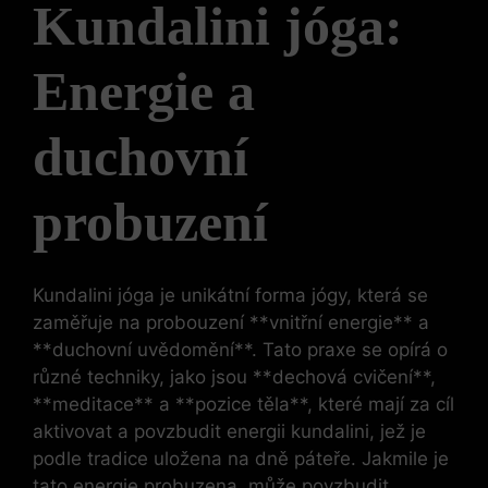
Kundalini jóga:
Energie a
duchovní
probuzení
Kundalini jóga je unikátní forma jógy, která se
zaměřuje na probouzení **vnitřní energie** a
**duchovní uvědomění**. Tato praxe se opírá o
různé techniky, jako jsou **dechová cvičení**,
**meditace** a **pozice těla**, které mají za cíl
aktivovat a povzbudit energii kundalini, jež je
podle tradice uložena na dně páteře. Jakmile je
tato energie probuzena, může povzbudit