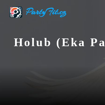
Přeskočit
PartyFit.cz
na
obsah
Holub (Eka Pa