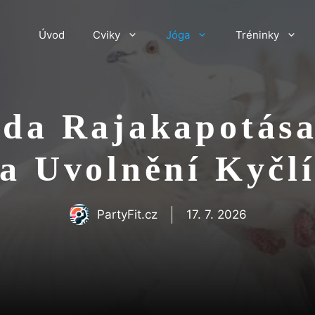
Úvod
Cviky
Jóga
Tréninky
da Rajakapotása
a Uvolnění Kyčl
PartyFit.cz
17. 7. 2026