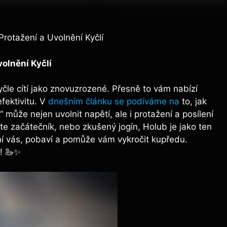
rotažení a Uvolnění Kyčlí
olnění Kyčlí
kyčle cítí jako znovuzrozené. Přesně to vám nabízí
efektivitu. V
dnešním článku se podíváme na
to, jak
ůže nejen uvolnit napětí, ale i protažení a posílení
jste začátečník, nebo zkušený jogín, Holub je jako ten
í vás, pobaví a pomůže vám vykročit kupředu.
í! 🦢✨