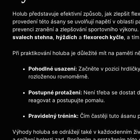
Holub představuje efektivní způsob, jak zlepšit flex
provedení této ásany se uvolňují napětí v oblasti pá
prevenci zranění a zlepšování sportovního výkonu.
svalech stehna
,
hýždích
a
flexorech kyčle
, a tí
Při praktikování holuba je důležité mít na paměti n
Pohodlné usazení:
Začněte v pozici hrdličk
rozloženou rovnoměrně.
Postupné protažení:
Není třeba se dostat d
reagovat a postupujte pomalu.
Pravidelný trénink:
Čím častěji tuto ásanu pr
Výhody holuba se odrážejí také v každodenním životě
a snížení bolesti zad. Posílením a protažením této o