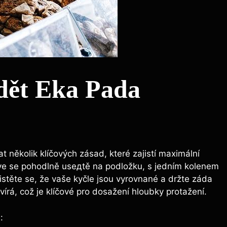
dět Eka Pada
t několik klíčových zásad, které zajistí maximální
prve se pohodlně usедtě na podložku, s jedním kolenem
těte se, že vaše kyčle jsou vyrovnané a držte záda
evírá, což je klíčové pro dosažení hloubky protažení.
: