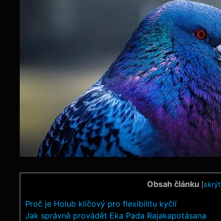
Obsah článku
[
skrýt
Proč je Holub klíčový pro flexibilitu kyčlí
Jak správně provádět Eka Pada Rajakapotásana