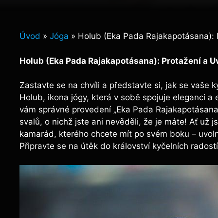
Úvod
»
Jóga
»
Holub (Eka Pada Rajakapotásana): P
Holub (Eka Pada Rajakapotásana): Protažení a Uv
Zastavte se na chvíli a představte si, jak se vaše 
Holub, ikona jógy, která v sobě spojuje eleganci a 
vám správné provedení „Eka Pada Rajakapotásana“ m
svalů, o nichž jste ani nevěděli, že je máte! Ať už 
kamarád, kterého chcete mít po svém boku – uvoln
Připravte se na útěk do království kyčelních radost