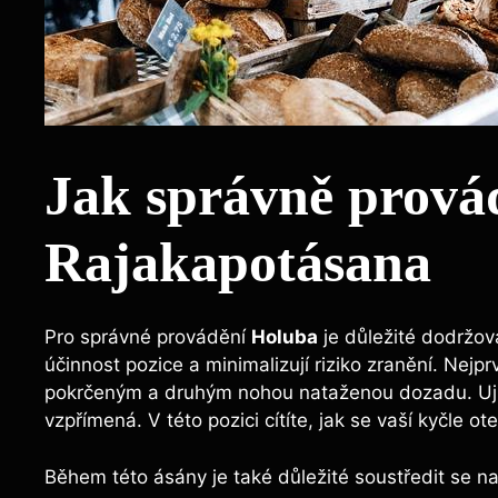
Jak správně prová
Rajakapotásana
Pro správné provádění
Holuba
je důležité dodržova
účinnost pozice a minimalizují riziko zranění. Nej
pokrčeným a druhým nohou nataženou dozadu. Ujis
vzpřímená. V této pozici cítíte, jak se vaší kyčle ot
Během této ásány je také důležité soustředit se na