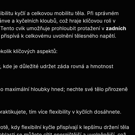
ibilitu kyčlí a celkovou mobilitu těla. Při správném
nve a kyčelních kloubů, což hraje klíčovou roli v
 Tento cvik umožňuje prohloubit protažení v
zadních
m přispívá k celkovému uvolnění tělesného napětí.
ěkolik klíčových aspektů:
y, kde je důležité udržet záda rovná a hmotnost
o maximální hloubky hned; nechte své tělo přirozeně
aktikujete, tím více flexibility v kyčlích dosáhnete.
, kdy flexibilní kyčle přispívají k lepšímu držení těla
blasti se můžete cítit energičtější a uvolněnější, což