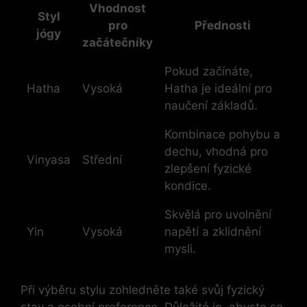
Vhodnost
Styl
pro
Přednosti
jógy
začátečníky
Pokud začínáte,
Hatha
Vysoká
Hatha je ideální pro
naučení základů.
Kombinace pohybu a
dechu, vhodná pro
Vinyasa
Střední
zlepšení fyzické
kondice.
Skvělá pro uvolnění
Yin
Vysoká
napětí a zklidnění
mysli.
Při výběru stylu zohledněte také svůj fyzický
stav a osobní preference. Důležité je, abyste se