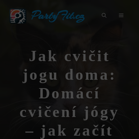
Přeskočit
PartyFit.cz
na
Menu
obsah
Jak cvičit
jogu doma:
Domácí
cvičení jógy
– jak začít