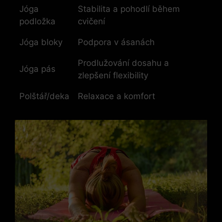
Jóga
Stabilita a pohodlí během
podložka
cvičení
Jóga bloky
Podpora v ásanách
Prodlužování dosahu a
Jóga pás
zlepšení flexibility
Polštář/deka
Relaxace a komfort