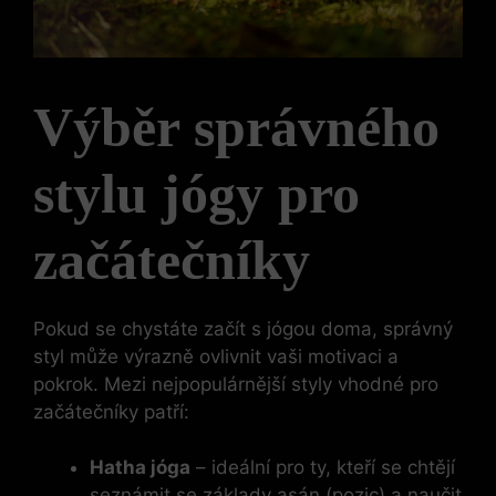
Výběr správného
stylu jógy pro
začátečníky
Pokud se chystáte začít s jógou doma, správný
styl může výrazně ovlivnit vaši motivaci a
pokrok. Mezi nejpopulárnější styly vhodné pro
začátečníky patří:
Hatha jóga
– ideální pro ty, kteří se chtějí
seznámit se základy asán (pozic) a naučit