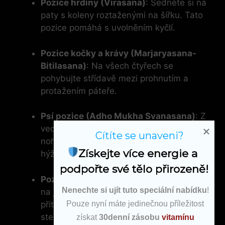
Pozice hrdiny (Virasana)
: Sedněte si na
paty s koleny roztaženými na šířku. Tato
pozice pomáhá s uvolněním kyčlí.
Pozice kočky a krávy (Marjaryasana-
Bitilasana)
: Na všech čtyřech se
pohybujte střídavě mezi prohnutím a
protažením páteře.
Psí pozice (Adho Mukha Svanasana)
: Z
vedlejší polohy přejděte do pozice s
Cítíte se unaveni?
nohama a rukama na zemi, vytahujte
Získejte více energie a 
hýždě k nebi.
podpořte své tělo přirozeně!
Pozice stromu (Vrksasana)
: Postavte se
Nenechte si ujít tuto speciální nabídku
!
na jednu nohu a druhou ohněte v koleni,
přitiskněte chodidlo k vnitřní straně
Pouze nyní máte jedinečnou příležitost
stehna.
získat
30denní zásobu
vitamínu