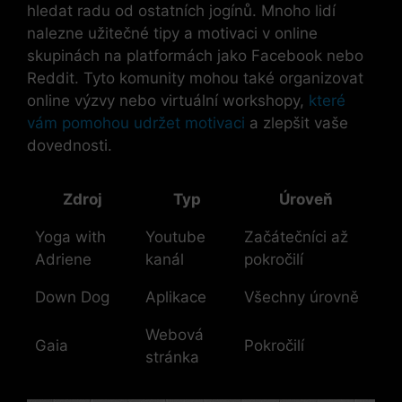
hledat radu od ostatních jogínů. Mnoho lidí
nalezne užitečné tipy a motivaci v online
skupinách na platformách jako Facebook nebo
Reddit. Tyto komunity mohou také organizovat
online výzvy nebo virtuální workshopy,
které
vám pomohou udržet motivaci
a zlepšit vaše
dovednosti.
Zdroj
Typ
Úroveň
Yoga with
Youtube
Začátečníci až
Adriene
kanál
pokročilí
Down Dog
Aplikace
Všechny úrovně
Webová
Gaia
Pokročilí
stránka