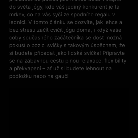
do světa jógy, kde váš jediný konkurent je ta
mrkev, co na vás syčí ze spodního regálu v
lednici. V tomto článku se dozvíte, jak lehce a
bez stresu začít cvičit jógu doma, i když vaše
coby současného začátečníka se dost možná
pokusí o pozici svíčky s takovým úspěchem, že
si budete připadat jako lidská svíčka! Připravte
se na zábavnou cestu plnou relaxace, flexibility
a překvapení – ať už si budete lehnout na
podložku nebo na gauč!