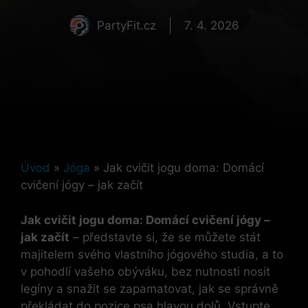
PartyFit.cz
7. 4. 2026
Úvod
»
Jóga
»
Jak cvičit jogu doma: Domácí
cvičení jógy – jak začít
Jak cvičit jogu doma: Domácí cvičení jógy –
jak začít
– představte si, že se můžete stát
majitelem svého vlastního jógového studia, a to
v pohodlí vašeho obýváku, bez nutnosti nosit
legíny a snažit se zapamatovat, jak se správně
překládat do pozice psa hlavou dolů. Vstupte