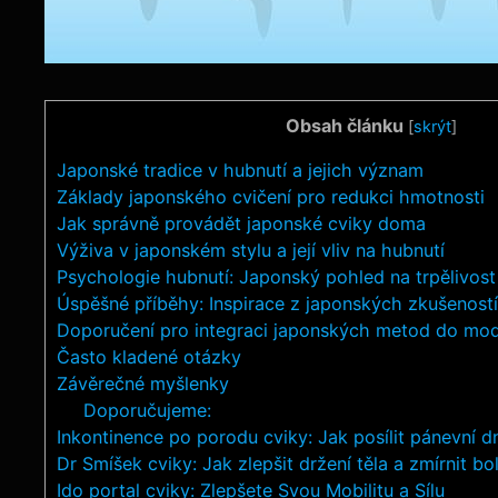
Obsah článku
[
skrýt
]
Japonské tradice v hubnutí⁣ a jejich význam
Základy japonského cvičení ⁤pro redukci⁤ hmotnosti
Jak správně provádět japonské‍ cviky doma
Výživa v ​japonském ⁣stylu a její vliv‌ na hubnutí
Psychologie hubnutí: Japonský ​pohled na trpělivost 
Úspěšné příběhy: Inspirace z ‍japonských⁣ zkušeností
Doporučení pro integraci ⁣japonských metod do​ mod
Často kladené otázky
Závěrečné ⁤myšlenky
Doporučujeme:
Inkontinence po porodu cviky: Jak posílit pánevní d
Dr Smíšek cviky: Jak zlepšit držení těla a zmírnit bo
Ido portal cviky: Zlepšete Svou Mobilitu a Sílu