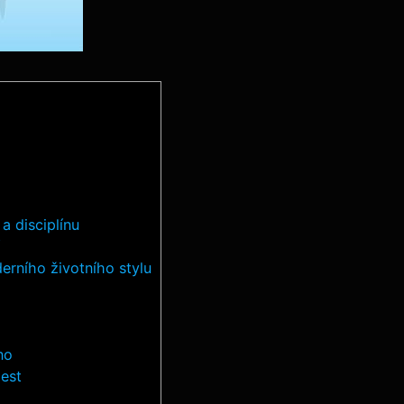
a disciplínu
erního životního stylu
no
lest