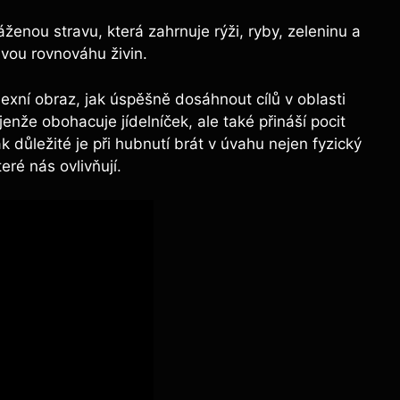
áženou stravu, která zahrnuje ‍rýži, ryby, zeleninu a
vou rovnováhu ⁢živin.
lexní obraz, jak úspěšně dosáhnout cílů v oblasti
jenže obohacuje jídelníček, ale také přináší pocit
k důležité⁤ je​ při hubnutí brát v⁢ úvahu ‌nejen fyzický
teré nás ovlivňují.