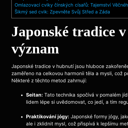
Omlazovací cviky čínských císařů: Tajemství Věčné
Šikmý sed cvik: Zpevněte Svůj Střed a Záda
Japonské tradice v 
význam
Japonské⁤ tradice ‍v⁢ hubnutí jsou hluboce⁤ zakořeně
⁢zaměřeno na celkovou harmonii⁢ těla a mysli, což ⁤po
Některé z těchto metod zahrnují:
Seitan:
Tato technika spočívá‌ v pomalém ​jí
lidem lépe si ⁤uvědomovat, co jedí, a tím regul
Praktikování ⁣jógy:
Japonské formy ⁢jógy, jako
⁣ale i zklidnit mysl,⁤ což přispívá ‍k ⁤lepšímu