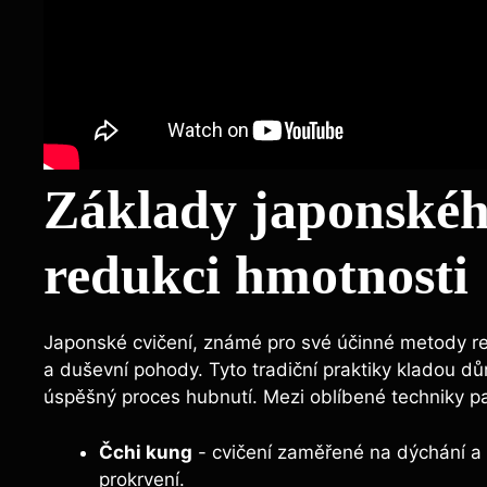
Základy japonského
redukci⁤ hmotnosti
Japonské‌ cvičení, známé pro své​ účinné⁣ metody 
a duševní ‌pohody.⁢ Tyto tradiční praktiky kladou dů
úspěšný⁢ proces⁤ hubnutí.​ Mezi‍ oblíbené techniky pa
Čchi ⁣kung
⁤-⁤ cvičení zaměřené na dýchání a 
prokrvení.