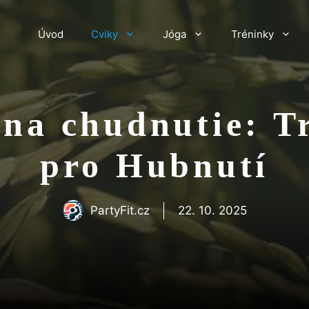
Úvod
Cviky
Jóga
Tréninky
 na chudnutie: T
pro Hubnutí
PartyFit.cz
22. 10. 2025