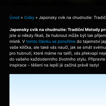
Úvod
»
Cviky
»
Japonsky cvik na chudnutie: Tradi
Japonsky ‍cvik na⁤ chudnutie:‌ Tradiční Metody p
⁤jste si‌ někdy‌ říkali, že hubnout ⁣může ‍být ‌tak př
místě. V
tomto článku se ponoříme
do tajemství ja
vaše⁤ kilíčka, ale také ‌vás naučí, jak se ‌smát ⁢svému
pro ⁤hubnutí, ​které máme na talíři, vás překvapí nejen
do vašeho každodenního ‍životního stylu. Připravte
inspirace – těšení‍ na lepší‌ já⁤ začíná právě tady!