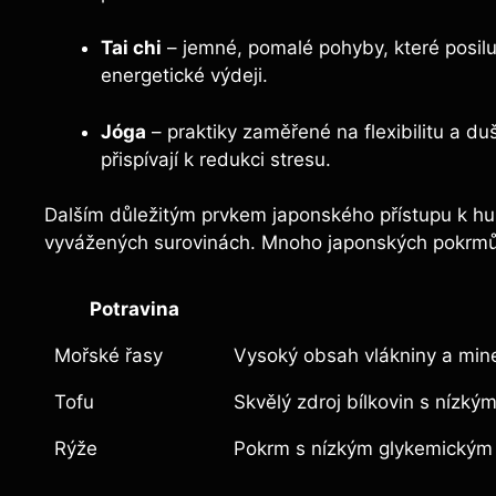
Tai ⁤chi
– jemné, pomalé pohyby, které ‌posiluj
energetické výdeji.
Jóga
– praktiky‍ zaměřené ‍na flexibilitu‍ a ​du
přispívají k redukci stresu.
Dalším důležitým prvkem japonského přístupu k hu
vyvážených surovinách. Mnoho japonských pokrmů je
Potravina
Mořské řasy
Vysoký obsah vlákniny a mine
Tofu
Skvělý⁣ zdroj bílkovin s‌ nízk
Rýže
Pokrm s ⁢nízkým glykemickým ⁤