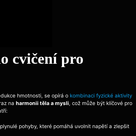
 cvičení ⁤pro
redukce hmotnosti, se opírá o
kombinaci fyzické aktivity
raz ‌na
harmonii těla a mysli
, což může být klíčové pro
tří:
⁢plynulé pohyby, které pomáhá uvolnit napětí a⁣ zlepšit