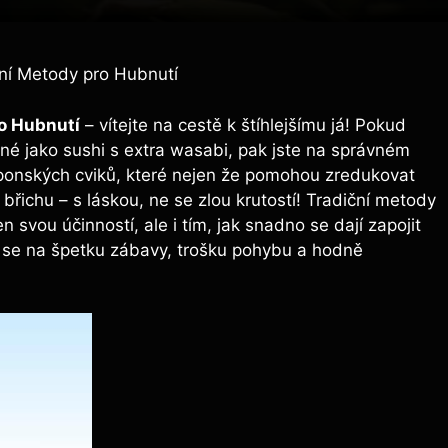
ční Metody pro Hubnutí
ro Hubnutí
– vítejte na ​cestě k štíhlejšímu já! Pokud
íjemné jako sushi⁣ s extra wasabi, pak ​jste na správném
ponských cviků, ⁣které ‍nejen že pomohou zredukovat
 břichu – s⁢ láskou, ⁣ne se zlou krutostí!⁤ Tradiční metody‍
 svou účinností, ale i ‍tím, jak snadno se⁣ dají‌ zapojit
 se na⁤ špetku ⁣zábavy, trošku pohybu a hodně