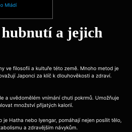
ho Mládí
hubnutí⁣ a jejich
ny ve filosofii a kultuře této‍ země. ​Mnoho metod je
važují Japonci za​ klíč k dlouhověkosti a zdraví.‌
dle⁣ a uvědomělém vnímání chuti pokrmů.⁢ Umožňuje
ovat​ množství ​přijatých kalorií.
 ⁣je⁣ Hatha nebo Iyengar,‍ pomáhají nejen posílit tělo,
 ​metabolismu a zdravějším​ návykům.