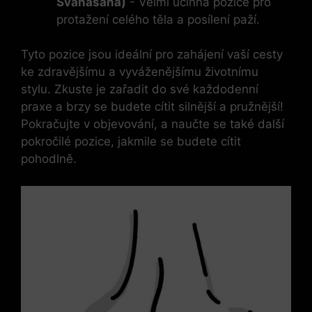
Svanasana)
-⁤ Velmi účinná pozice pro
protažení celého‌ těla a posílení⁣ paží.
Tyto⁣ pozice jsou ideální pro⁢ zahájení vaší⁢ cesty
⁤ke zdravějšímu a vyváženějšímu ⁢životnímu
stylu. Zkuste je zařadit do své každodenní
⁣praxe⁢ a brzy se budete cítit silnější a pružnější!
Pokračujte v objevování, a naučte se také další
pokročilé pozice, jakmile se‌ budete cítit
pohodlně.