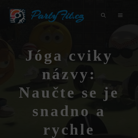
Přeskočit
PartyFit.cz
na
Menu
obsah
Jóga cviky
názvy:
Naučte se je
snadno a
rychle