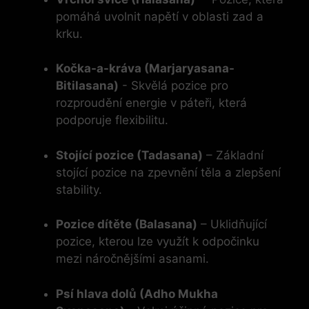
pomáhá uvolnit ⁤napětí⁣ v oblasti zad a
krku.
Kočka-a-kráva (Marjaryasana-
Bitilasana)
​-‍ Skvělá pozice pro
rozproudění⁣ energie ⁢v ​páteři, která
podporuje⁤ flexibilitu.
Stojící pozice (Tadasana)
– Základní
stojící ‍pozice na zpevnění ⁢těla a zlepšení
⁣stability.
Pozice dítěte (Balasana)
– Uklidňující
pozice, kterou ​lze využít⁢ k ⁣odpočinku
mezi náročnějšími asanami.
Psí hlava ​dolů‍ (Adho⁢ Mukha⁢