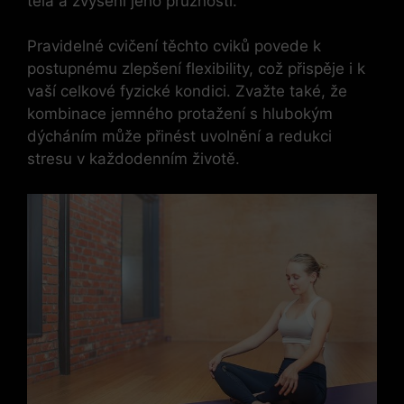
těla a zvýšení jeho pružnosti.
Pravidelné ⁣cvičení těchto ‍cviků povede k
postupnému zlepšení flexibility, což⁢ přispěje⁣ i ⁢k
vaší celkové fyzické kondici. Zvažte také, že
‍kombinace ⁣jemného protažení⁤ s⁢ hlubokým
‍dýcháním​ může‌ přinést uvolnění a redukci
stresu v každodenním ⁤životě.