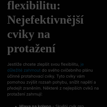
flexibilitu:
Nejefektivnější
cviky na
protažení
Jestliže ⁢chcete zlepšit ​svou flexibilitu,
je
‌důležité zahrnout
do svého‌ cvičebního plánu
účinné protahovací cviky. Tyto⁤ cviky vám
pomohou zvýšit rozsah ‌pohybu, snížit napětí a
předejít zraněním. ‍Některé z nejlepších cviků na
protažení zahrnují:
Hlava⁢ na koleno
‌- Skvělý⁣ cvik ⁢pro