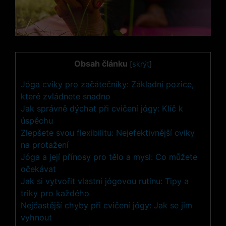
Obsah článku
[
skrýt
]
Jóga cviky pro začátečníky: Základní pozice,
⁤které ⁢zvládnete snadno
Jak správně dýchat při cvičení jógy: Klíč k ​
úspěchu
Zlepšete svou flexibilitu: Nejefektivnější cviky
na protažení
Jóga a její přínosy‍ pro tělo ‍a mysl:⁣ Co ⁣můžete
očekávat
Jak‌ si vytvořit vlastní jógovou rutinu: Tipy⁢ a ​
triky pro každého
Nejčastější chyby při cvičení jógy: Jak se jim
vyhnout