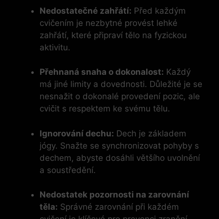
Nedostatečné‌ zahřátí:
Před každým‌
cvičením je⁤ nezbytné provést ​lehké
zahřátí, které ⁤připraví tělo na fyzickou
aktivitu.
Přehnaná snaha o​ dokonalost:
‌Každý
má⁣ jiné limity a dovednosti. Důležité​ je se
nesnažit o dokonalé provedení ​pozic, ale
⁣cvičit ​s respektem ‌ke svému tělu.
Ignorování dechu:
Dech ⁣je základem
jógy. Snažte se ‌synchronizovat pohyby s
dechem, abyste⁣ dosáhli většího ⁣uvolnění
a soustředění.
Nedostatek pozornosti ⁤na zarovnání
⁣těla:
Správné⁤ zarovnání‍ při‌ každém