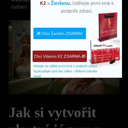
K2
a
Ženšenu
.
Udělejte první krok k
cvičení
‍clarity a ​poklidu.
podpoře zdraví.
🎁 Chci Ženšen ZDARMA
Chci Vitamin K2 ZDARMA 🎁
Nebojte se udělat první krok k podpoře zdraví. 
Vyzkoušejte nyní bez rizika - 30denní zásoba 
čeká!
Jak‌ si vytvořit