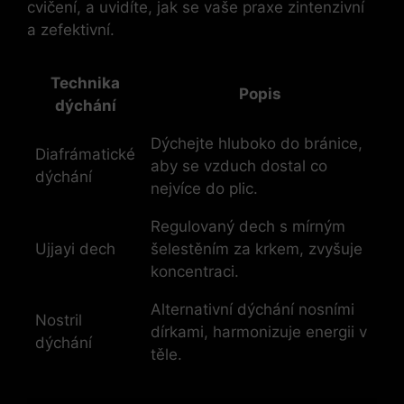
cvičení, ​a ‌uvidíte, jak se vaše praxe zintenzivní
a zefektivní.
Technika
Popis
dýchání
Dýchejte hluboko do bránice,
Diafrámatické
aby se ‌vzduch dostal ​co
dýchání
nejvíce do plic.
Regulovaný⁣ dech ⁢s mírným
Ujjayi dech
šelestěním⁣ za ⁤krkem, zvyšuje
koncentraci.
Alternativní⁣ dýchání ‍nosními
Nostril⁢
dírkami, ⁣harmonizuje energii v
dýchání
těle.