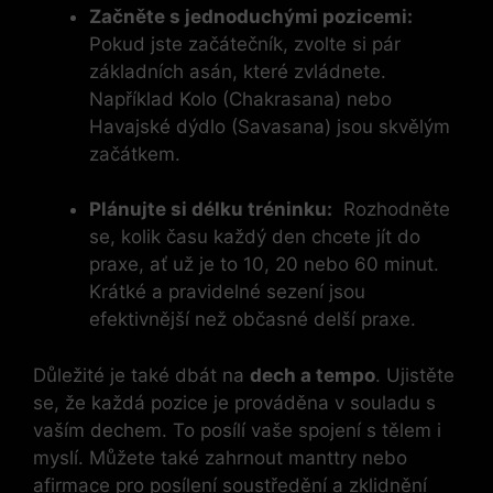
Začněte s jednoduchými pozicemi:
Pokud jste začátečník, zvolte si pár⁤
základních asán, které zvládnete.
⁤Například Kolo (Chakrasana) nebo
Havajské dýdlo (Savasana) jsou skvělým
začátkem.
Plánujte ⁣si délku tréninku:
‍ Rozhodněte
se, kolik času každý den chcete jít​ do
‍praxe, ať už⁢ je to 10,⁣ 20⁢ nebo 60 minut.
Krátké a pravidelné sezení⁣ jsou
efektivnější než ⁣občasné‍ delší praxe.
Důležité je‌ také‍ dbát ⁣na
dech⁢ a‍ tempo
. ‍Ujistěte
se,⁣ že⁢ každá pozice je prováděna v souladu s⁣
vaším ‍dechem. To posílí⁣ vaše spojení s‍ tělem ‌i
myslí.⁢ Můžete také zahrnout manttry ‌nebo‍
afirmace pro ⁢posílení soustředění⁣ a ‍zklidnění