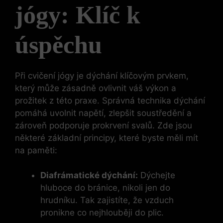
jógy: Klíč k ​
úspěchu
Při cvičení jógy je dýchání⁣ klíčovým prvkem,
který může⁣ zásadně ovlivnit váš výkon⁤ a
prožitek z této ​praxe. Správná technika⁢ dýchání
pomáhá uvolnit napětí, zlepšit soustředění a
zároveň podporuje prokrvení svalů. Zde jsou‌
některé základní principy, které byste měli⁣ mít
na⁣ paměti:
Diafrámatické dýchání:
Dýchejte
hluboce do‍ bránice,‍ nikoli jen do
hrudníku. ⁤Tak ‍zajistíte, že ‌vzduch
pronikne ​co nejhlouběji do ​plic.