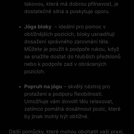
takovou, která⁣ má‌ dobrou⁢ přilnavost, je
dostatečně ​silná a​ poskytuje oporu.
Jóga bloky
⁣ – ideální pro‌ pomoc v
‌obtížnějších pozicích, bloky usnadňují
dosažení správného ‌zarovnání⁤ těla.​
Můžete je ‍použít‌ k ⁣podpoře‌ rukou, když
se ​snažíte dostat ⁣do hlubších předklonů
nebo k podpoře zad v obrácených
pozicích.
Popruh ⁢na jógu
– skvělý⁣ nástroj pro
protažení ⁣a podporu flexibilnosti.
Umožňuje vám dovolit tělu relaxovat,
zatímco pomáhá dosáhnout pozic, které
by jinak mohly být obtížné.
Další pomůcky, ​které mohou obohatit‌ vaši praxi,