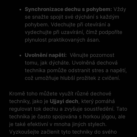
Synchronizace dechu ‍s pohybem:
Vždy‍
se⁢ snažte spojit své dýchání s ⁣každým
‍pohybem. Vdechujte při otevírání a
vydechujte při ‍uzavírání,⁣ čímž podpoříte
plynulost praktikovaných ásan.
Uvolnění‍ napětí:
⁢ Věnujte pozornost
tomu, jak ‍dýcháte. Uvolněná dechová
technika pomůže‌ odstranit stres ⁢a ⁢napětí,
což umožňuje hlubší‍ prožitek ⁤z cvičení.
Kromě toho můžete ⁣využít různé dechové
techniky, jako je
Ujjayi dech
, který⁣ pomáhá
‌regulovat​ tok ‌dechu a zvyšuje soustředění. Tato
⁣technika‌ je často spojována s horkou jógou, ale
je také ‌efektivní v mnoha jiných stylech.
Vyzkoušejte začlenit tyto techniky do ⁢svého⁤