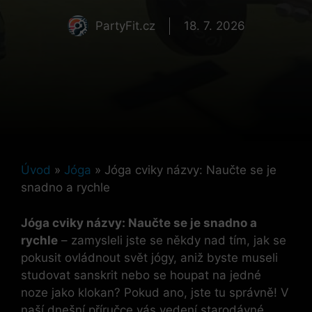
PartyFit.cz
18. 7. 2026
Úvod
»
Jóga
»
Jóga cviky názvy: Naučte se je
snadno a rychle
Jóga cviky ⁣názvy: Naučte‍ se je snadno ⁣a​
rychle
– zamysleli jste‌ se⁣ někdy⁤ nad tím, jak se
‌pokusit ‌ovládnout svět jógy,‌ aniž byste⁣ museli⁣
studovat sanskrit nebo se houpat‍ na jedné
noze ‌jako klokan? ‍Pokud ano, jste tu⁤ správně! ‍V
naší dnešní příručce vás vedení ‍starodávné