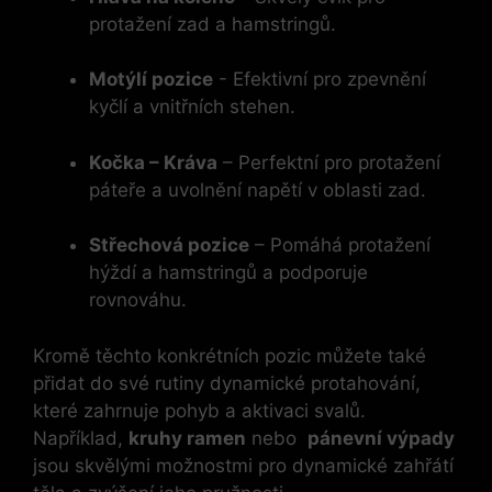
protažení zad a ​hamstringů.
Motýlí pozice
-⁢ Efektivní pro zpevnění
kyčlí a ‍vnitřních stehen.
Kočka – Kráva
– Perfektní pro protažení
páteře a uvolnění ‍napětí v oblasti⁤ zad.
Střechová pozice
– Pomáhá protažení
hýždí⁤ a hamstringů a podporuje
rovnováhu.
Kromě‍ těchto ⁢konkrétních pozic můžete také
přidat do​ své rutiny⁢ dynamické ‍protahování,⁣
které⁢ zahrnuje pohyb a aktivaci svalů.
Například,
kruhy ramen
nebo ⁤
pánevní⁣ výpady
jsou skvělými možnostmi pro dynamické zahřátí