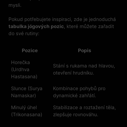
mysli.
Pokud potřebujete inspiraci, zde je jednoduchá
tabulka jógových pozic
, ‍které můžete zařadit
do své rutiny:
Pozice
Popis
Horečka⁤
Stání⁤ s rukama‌ nad hlavou,
(Urdhva
otevření hrudníku.
Hastasana)
Slunce (Surya
Kombinace ⁣pohybů pro
Namaskar)
dynamické zahřátí.
Minulý úhel
Stabilizace a roztažení těla,
(Trikonasana)
zlepšuje rovnováhu.