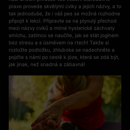
⁣praxe provede skvělými cviky a jejich‍ názvy, a‍ to
tak jednoduše,‍ že⁤ i váš pes se možná rozhodne
připojit ⁤k lekci. Připravte se na plynulý přechod⁤
mezi názvy ⁤cviků a mírné⁢ hysterické ‌záchvaty
smíchu, zatímco se naučíte, ⁤jak se stát⁤ jogínem
bez stresu a‍ s⁤ úsměvem ‍na ​rtech! Takže si
rozložte ⁤podložku, zhluboka se nadechněte a
pojďte s námi po ‌cestě k józe,⁤ která se zdá⁢ být,
jak jinak, než snadná a zábavná!