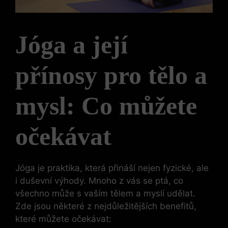
Jóga a její
přínosy‍ pro tělo ‍a
mysl:⁣ Co ⁣můžete
očekávat
Jóga je praktika, která přináší nejen fyzické, ‍ale⁢
i duševní⁤ výhody. Mnoho‍ z ‌vás se ptá, co
všechno může ⁤s‍ vaším⁤ tělem a myslí udělat.
‍Zde jsou některé z‌ nejdůležitějších benefitů,
‌které můžete očekávat: