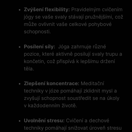
Zvýšení flexibility:
Pravidelným cvičením
​jógy se vaše svaly stávají pružnějšími, což
může ovlivnit vaše ⁤celkové pohybové
schopnosti.
Posílení síly:
‌ Jóga ⁣zahrnuje různé
pozice, které aktivně​ posilují ‌svaly trupu⁤ a
končetin,‍ což přispívá k lepšímu držení
těla.
Zlepšení koncentrace:
⁢Meditační
techniky v józe pomáhají zklidnit mysl ‍a
zvyšují⁢ schopnost soustředit se‍ na úkoly
v ​každodenním životě.
Uvolnění stresu:
Cvičení ⁤a​ dechové
techniky ⁣pomáhají snižovat úroveň stresu