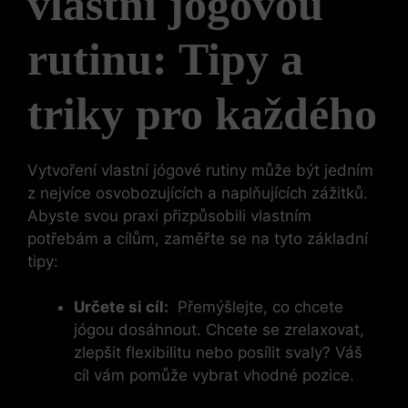
vlastní jógovou
rutinu: Tipy⁢ a ​
triky pro každého
Vytvoření vlastní ⁣jógové rutiny může ⁣být jedním
z​ nejvíce osvobozujících a naplňujících zážitků.
Abyste⁣ svou praxi přizpůsobili vlastním⁤
potřebám a cílům, zaměřte se na tyto základní
tipy:
Určete si ‍cíl:
​ Přemýšlejte, ‌co chcete
jógou dosáhnout. Chcete se ​zrelaxovat,
zlepšit flexibilitu nebo posílit svaly? ⁣Váš
cíl vám pomůže vybrat vhodné ​pozice.