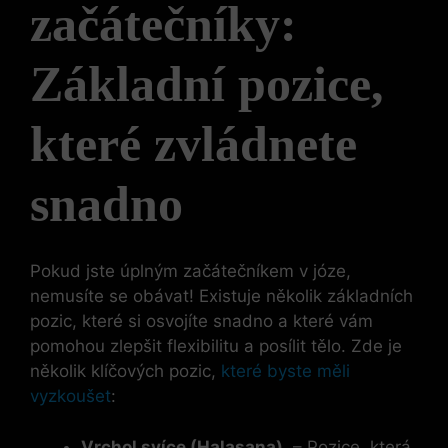
začátečníky:
Základní pozice,
⁤které ⁢zvládnete
snadno
Pokud jste úplným začátečníkem v józe,
nemusíte se obávat! Existuje ​několik⁤ základních
pozic, které si ⁢osvojíte​ snadno a které vám​
pomohou zlepšit⁢ flexibilitu a posílit tělo. Zde je
několik klíčových pozic, ⁤
které byste měli
vyzkoušet
:
Vrchol svíce (Halasana)
⁢ – Pozice, ‍která⁣