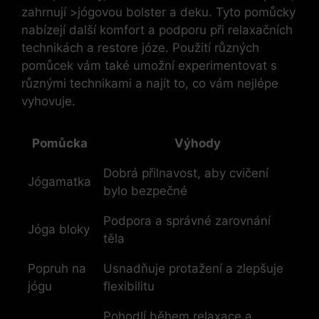
zahrnují >jógovou ⁤bolster a deku.⁢ Tyto pomůcky
nabízejí další ⁤komfort a‌ podporu při⁢ relaxačních
⁣technikách a restore józe. Použití ‍různých
pomůcek vám ​také umožní experimentovat s
různými⁤ technikami a najít⁤ to, co vám nejlépe
vyhovuje.
Pomůcka
Výhody
Dobrá ⁢přilnavost, aby cvičení
Jógamatka
bylo ​bezpečné
Podpora‌ a správné ⁣zarovnání
Jóga ‍bloky
těla
Popruh⁤ na‌
Usnadňuje‍ protažení a ⁤zlepšuje
jógu
flexibilitu
Pohodlí během relaxace a