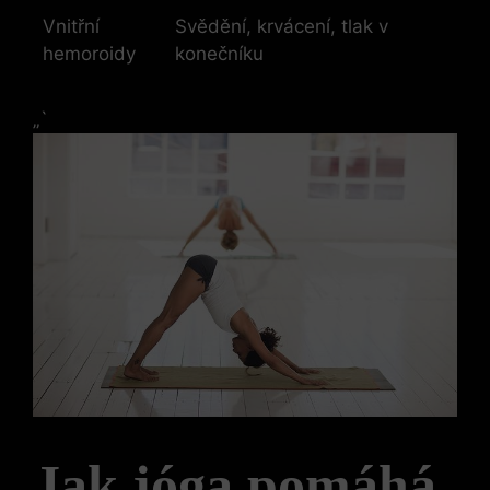
Vnitřní
Svědění, krvácení, tlak v
hemoroidy
konečníku
„`
Jak jóga pomáhá