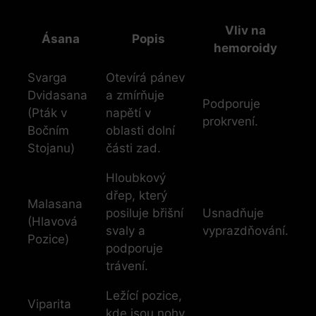
Vliv na
Ásana
Popis
hemoroidy
Svarga
Otevírá pánev
Dvidasana
a zmírňuje
Podporuje
(Pták v
napětí v
prokrvení.
Bočním
oblasti dolní
Stojanu)
části zad.
Hloubkový
dřep, který
Malasana
posiluje břišní
Usnadňuje
(Hlavová
svaly a
vyprazdňování.
Pozice)
podporuje
trávení.
Ležící pozice,
Viparita
kde jsou nohy