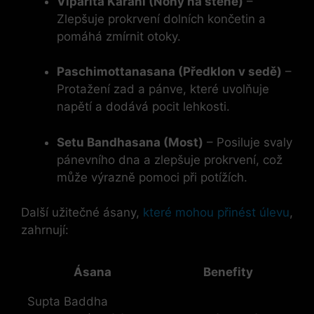
Viparita Karani (Nohy na stěně)
–
Zlepšuje prokrvení dolních končetin a
pomáhá zmírnit otoky.
Paschimottanasana (Předklon v sedě)
–
Protažení zad a pánve, které uvolňuje
napětí a dodává pocit lehkosti.
Setu Bandhasana (Most)
– Posiluje svaly
pánevního dna a zlepšuje prokrvení, což
může výrazně pomoci při potížích.
Další užitečné ásany,
které mohou přinést úlevu
,
zahrnují:
Ásana
Benefity
Supta Baddha