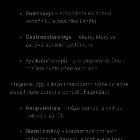
Proktologa
– specialistu na zdraví
konečníku a análního kanálu.
Gastroenterologa
– lékaře, který se
zabývá trávicím systémem.
Fyzikální terapii
– pro zlepšení oběhu a
posílení svalů pánevního dna.
Integrace jógy s jinými metodami může výrazně
zlepšit vaše zdraví a pohodlí. Například:
Akupunktura
– může pomoci ulevit od
bolesti a zánětu.
Dietní změny
– konzumace potravin
bohatých na vlákninu a hydratace jsou