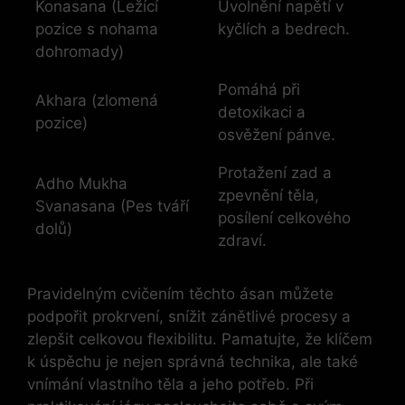
Konasana (Ležící
Uvolnění napětí v
pozice s nohama
kyčlích a bedrech.
dohromady)
Pomáhá při
Akhara (zlomená
detoxikaci a
pozice)
osvěžení pánve.
Protažení zad a
Adho Mukha
zpevnění těla,
Svanasana (Pes tváří
posílení celkového
dolů)
zdraví.
Pravidelným cvičením těchto ásan můžete
podpořit prokrvení, snížit zánětlivé procesy a
zlepšit celkovou flexibilitu. Pamatujte, že klíčem
k úspěchu je nejen správná technika, ale také
vnímání vlastního těla a jeho potřeb. Při