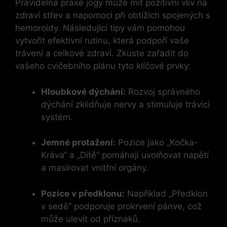
Pravidelná praxe jógy může mít pozitivní vliv na
zdraví střev a napomoci při obtížích spojených s
hemoroidy. Následující tipy vám pomohou
vytvořit efektivní rutinu, která podpoří vaše
trávení a celkové zdraví. Zkuste zařadit do
vašeho cvičebního plánu tyto klíčové prvky:
Hloubkové dýchání:
Rozvoj správného
dýchání zklidňuje nervy a stimuluje trávicí
systém.
Jemné protažení:
Pozice jako „Kočka-
Kráva“ a „Dítě“ pomáhají uvolňovat napětí
a masírovat vnitřní orgány.
Pozice v předklonu:
Například „Předklon
v sedě“ podporuje prokrvení pánve, což
může ulevit od příznaků.