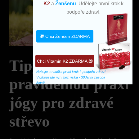
K2
a
Ženšenu
.
Udělejte první krok k
podpoře zdraví.
🎁 Chci Ženšen ZDARMA
Tipy na
Chci Vitamin K2 ZDARMA 🎁
Nebojte se udělat první krok k podpoře zdraví. 
Vyzkoušejte nyní bez rizika - 30denní zásoba 
pravidelnou praxi
čeká!
jógy pro zdravé
střevo