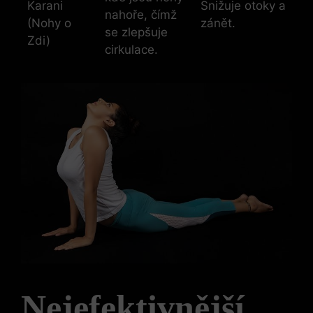
Karani
Snižuje otoky a
nahoře, čímž
(Nohy o
zánět.
se zlepšuje
Zdi)
cirkulace.
Nejefektivnější