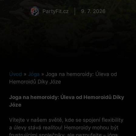
PartyFit.cz
9. 7. 2026
Úvod
»
Jóga
»
Joga na hemoroidy: Úleva od
Hemoroidů Díky Józe
Joga na hemoroidy: Úleva od Hemoroidů Díky
Józe
Vítejte v našem světě, kde se spojení flexibility
a úlevy stává realitou! Hemoroidy mohou být
frustrujícími společníky, ale nezoufejte – jóga