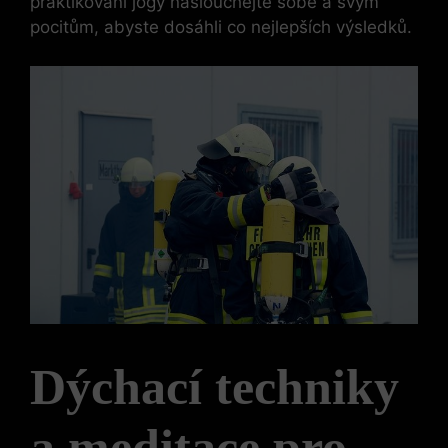
praktikování jógy naslouchejte sobě a svým
pocitům, abyste dosáhli co nejlepších výsledků.
Dýchací techniky
a meditace pro