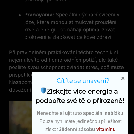
Pranayama:
Speciální dýchací cvičení v
józe, která mohou stimulovat proudění
krve a energii, pomáhají optimalizovat
prokrvení a zlepšovat celkové zdraví.
Při pravidelném praktikování těchto technik si
nejen ulevíte od hemoroidních potíží, ale také
posílíte svou schopnost zvládat stres, což může
přispět k dalšímu zlepšení zdraví.
Cítíte se unaveni?
Nezapomínejte, že pravidelná praxe je klíčem k
dosažení pozitivních výsledků.
Získejte více energie a 
podpořte své tělo přirozeně!
Nenechte si ujít tuto speciální nabídku
!
Pouze nyní máte jedinečnou příležitost
získat
30denní zásobu
vitamínu