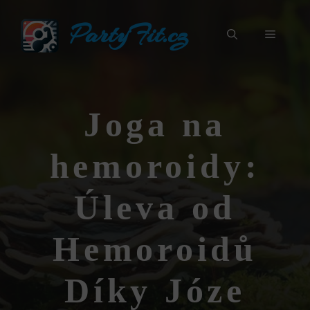
Přeskočit
PartyFit.cz
na
Menu
obsah
Joga na
hemoroidy:
Úleva od
Hemoroidů
Díky Józe