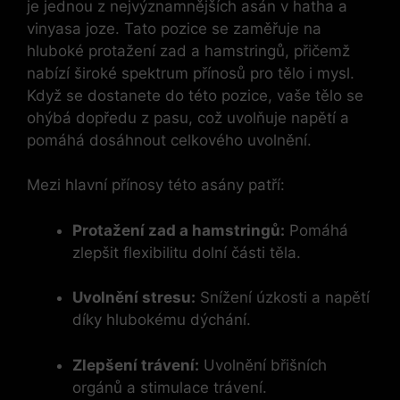
je jednou z nejvýznamnějších asán v hatha a
vinyasa joze. Tato pozice se zaměřuje na
hluboké protažení zad a hamstringů, přičemž
nabízí široké spektrum přínosů pro tělo i mysl.
Když se dostanete do této pozice, vaše tělo se
ohýbá dopředu z pasu, což uvolňuje napětí a
pomáhá dosáhnout celkového uvolnění.
Mezi hlavní přínosy této asány patří:
Protažení zad a hamstringů:
Pomáhá
zlepšit flexibilitu dolní části těla.
Uvolnění stresu:
Snížení úzkosti a napětí
díky hlubokému dýchání.
Zlepšení trávení:
Uvolnění břišních
orgánů a stimulace trávení.