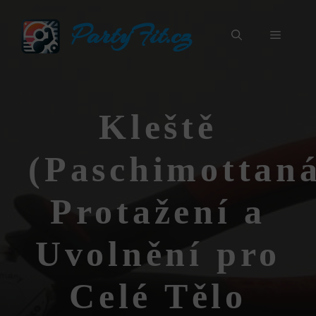
Přeskočit
PartyFit.cz
na
Menu
obsah
Kleště
(Paschimottaná
Protažení a
Uvolnění pro
Celé Tělo