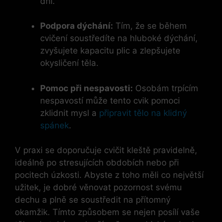
dni.
Podpora dýchání:
Tím, že se během
cvičení soustředíte na hluboké dýchání,
zvyšujete kapacitu plic a zlepšujete
okysličení těla.
Pomoc při nespavosti:
Osobám trpícím
nespavostí může tento cvik pomoci
zklidnit mysl a
připravit tělo na klidný
spánek
.
V praxi se doporučuje cvičit kleště pravidelně,
ideálně po stresujících obdobích nebo při
pocitech úzkosti. Abyste z toho měli co největší
užitek, je dobré věnovat pozornost svému
dechu a plně se soustředit na přítomný
okamžik. Tímto způsobem se nejen posílí vaše