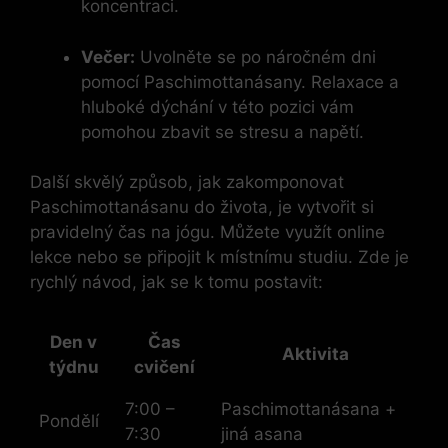
koncentraci.
Večer:
Uvolněte se po náročném dni
pomocí Paschimottanásany. Relaxace a
hluboké dýchání v této pozici vám
pomohou zbavit se stresu a napětí.
Další skvělý způsob, jak zakomponovat
Paschimottanásanu do života, je vytvořit si
pravidelný čas na jógu. Můžete využít online
lekce nebo se připojit k místnímu studiu. Zde je
rychlý návod, jak se k tomu postavit:
Den v
Čas
Aktivita
týdnu
cvičení
7:00 –
Paschimottanásana +
Pondělí
7:30
jiná asana