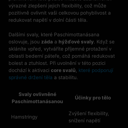
výrazné zlepšení jejich flexibility, což může
pozitivně ovlivnit vaši celkovou pohyblivost a
redukovat napětí v dolní části těla.
Dalšími svaly, které Paschimottanásana
oslovuje, jsou
záda
a
hýžďové svaly
. Když se
skláníte vpřed, vytváříte příjemné protažení v
oblasti bederní páteře, což pomáhá redukovat
bolest a ztuhlost. Při uvolnění v této pozici
dochází k aktivaci
core svalů
,
které podporují
správné držení těla
a stabilitu.
Svaly ovlivněné
Účinky pro tělo
Paschimottanásanou
Zvýšení flexibility,
Hamstringy
snížení napětí