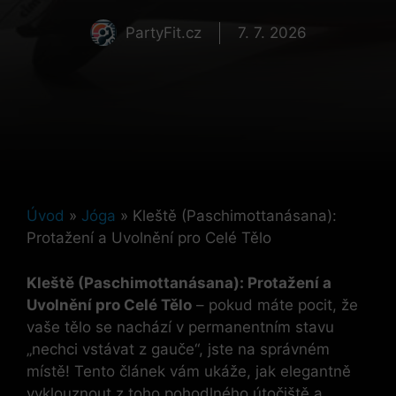
PartyFit.cz
7. 7. 2026
Úvod
»
Jóga
»
Kleště (Paschimottanásana):
Protažení a Uvolnění pro Celé Tělo
Kleště (Paschimottanásana): Protažení a
Uvolnění pro Celé Tělo
– pokud máte pocit, že
vaše tělo se nachází v permanentním stavu
„nechci vstávat z gauče“, jste na správném
místě! Tento článek vám ukáže, jak elegantně
vyklouznout z toho pohodlného útočiště a