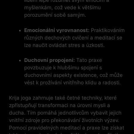
lidem lépe rozumět svým emocím a
myšlenkám, což vede k většímu
porozumění sobě samým.
Emocionální vyrovnanost:
Praktikováním
různých dechových cvičení a meditací se
lze naučit ovládat stres a úzkosti.
Duchovní propojení:
Tato praxe
povzbuzuje k hlubšímu spojení s
duchovními aspekty existence, což může
vést k prožívání vnitřního klidu a radosti.
Krija joga zahrnuje také četné techniky, které
zpřístupňují transformaci na úrovni mysli a
ducha. Tím pomáhá jednotlivcům vybavit jejich
vnitřní zdroje pro překonávání životních výzev.
Pomocí pravidelných meditací a praxe lze získat