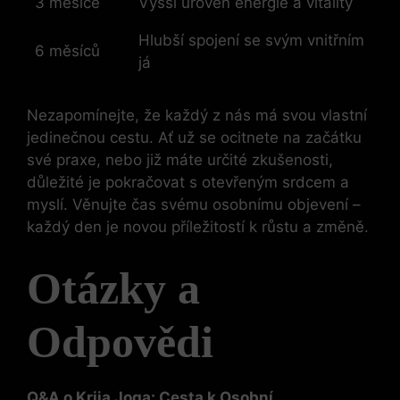
3 měsíce
Vyšší úroveň energie a vitality
Hlubší spojení se svým vnitřním
6 měsíců
já
Nezapomínejte, že každý z nás má svou vlastní
jedinečnou cestu. Ať už se ocitnete na začátku
své praxe, nebo již máte určité zkušenosti,
důležité je pokračovat s otevřeným srdcem a
myslí. Věnujte čas svému osobnímu objevení –
každý den je novou příležitostí k růstu a změně.
Otázky a
Odpovědi
Q&A o Krija Joga: Cesta k Osobní