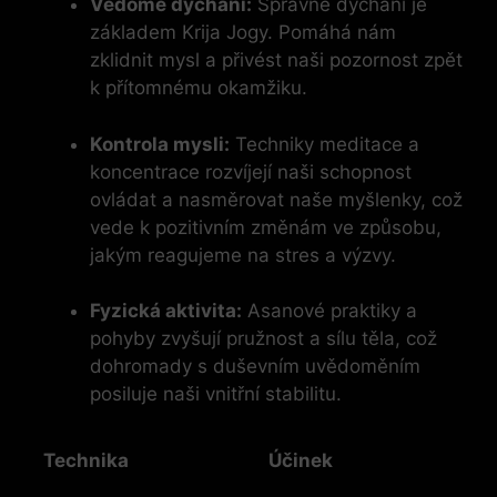
Vědomé dýchání:
Správné dýchání je
základem Krija Jogy. Pomáhá nám
zklidnit mysl a přivést naši pozornost zpět
k přítomnému okamžiku.
Kontrola mysli:
Techniky meditace a
koncentrace rozvíjejí naši schopnost
ovládat a nasměrovat naše myšlenky, což
vede k pozitivním změnám ve způsobu,
jakým reagujeme na stres a výzvy.
Fyzická aktivita:
Asanové praktiky a
pohyby zvyšují pružnost a sílu těla, což
dohromady s duševním uvědoměním
posiluje naši vnitřní stabilitu.
Technika
Účinek