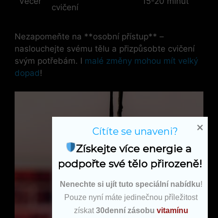
Večer
15-20 minut
cvičení
Nezapomeňte na **osobní přístup** –
naslouchejte svému tělu a přizpůsobte cvičení
svým potřebám. I
malé změny mohou mít velký
dopad
!
Cítíte se unaveni?
Získejte více energie a 
podpořte své tělo přirozeně!
Nenechte si ujít tuto speciální nabídku
!
Pouze nyní máte jedinečnou příležitost
získat
30denní zásobu
vitamínu