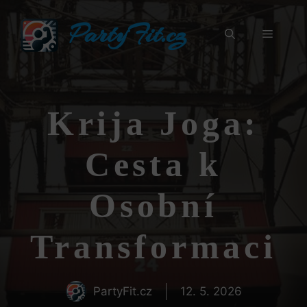
Přeskočit
PartyFit.cz
na
Menu
obsah
Krija Joga:
Cesta k
Osobní
Transformaci
PartyFit.cz
12. 5. 2026