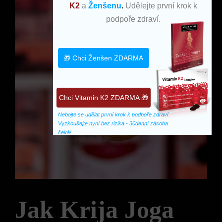
K2
a
Ženšenu
.
Udělejte první krok k
podpoře zdraví.
🎁 Chci Ženšen ZDARMA
Chci Vitamin K2 ZDARMA 🎁
Nebojte se udělat první krok k podpoře zdraví. 
Vyzkoušejte nyní bez rizika - 30denní zásoba 
čeká!
Jak Krija Joga