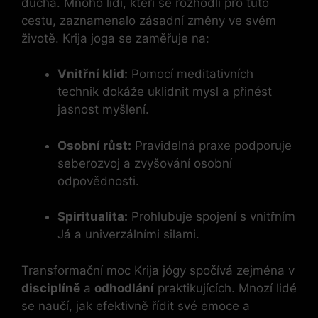
ducha. Mnoho lidí, kteří se rozhodli pro tuto
cestu, zaznamenalo zásadní změny ve svém
životě. Krija joga se zaměřuje na:
Vnitřní klid:
Pomocí meditativních
technik dokáže uklidnit mysl a přinést
jasnost myšlení.
Osobní růst:
Pravidelná praxe podporuje
seberozvoj a zvyšování osobní
odpovědnosti.
Spiritualita:
Prohlubuje spojení s vnitřním
Já a univerzálními silami.
Transformační moc Krija jógy spočívá zejména v
disciplíně
a
odhodlání
praktikujících. Mnozí lidé
se naučí, jak efektivně řídit své emoce a