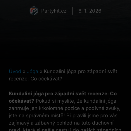
PartyFit.cz
6. 1. 2026
Úvod
»
Jóga
»
Kundalini jóga pro západní svět
recenze: Co očekávat?
Kundalini jóga pro západní svět recenze: Co
očekávat?
Pokud si myslíte, že kundalini jóga
zahrnuje jen krkolomné pozice a podivné zvuky,
jste na správném místě! Připravili jsme pro vás
zajímavý a zábavný pohled na tuto duchovní
praxi, která si našla cestu i do našich západních