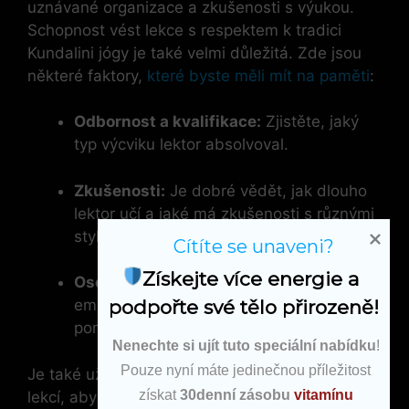
uznávané organizace a zkušenosti s výukou.
Schopnost vést lekce s respektem k tradici
Kundalini jógy je také velmi důležitá. Zde jsou
některé faktory,
které byste měli mít na paměti
:
Odbornost a kvalifikace:
Zjistěte, jaký
typ výcviku lektor absolvoval.
Zkušenosti:
Je dobré vědět, jak dlouho
lektor učí a jaké má zkušenosti s různými
styly jógy.
Cítíte se unaveni?
Získejte více energie a 
Osobní přístup:
Ujistěte se, že lektor má
podpořte své tělo přirozeně!
empatický a podpůrný přístup, což vám
pomůže lépe se zapojit do lekcí.
Nenechte si ujít tuto speciální nabídku
!
Pouze nyní máte jedinečnou příležitost
Je také užitečné navštívit několik zkušebních
získat
30denní zásobu
vitamínu
lekcí, abyste mohli posoudit, jak se cítíte v