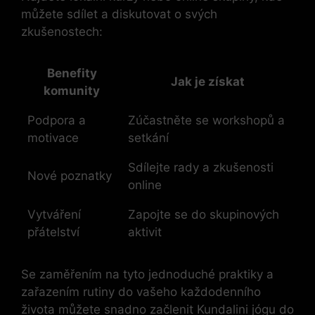
můžete sdílet a diskutovat o svých
zkušenostech:
Benefity
Jak je získat
komunity
Podpora a
Zúčastněte se workshopů a
motivace
setkání
Sdílejte rady a zkušenosti
Nové poznatky
online
Vytváření
Zapojte se do skupinových
přátelství
aktivit
Se zaměřením na tyto jednoduché praktiky a
zařazením rutiny do vašeho každodenního
života můžete snadno začlenit Kundalini jógu do