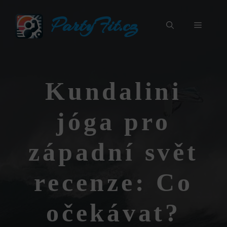
Přeskočit
PartyFit.cz
na
Menu
obsah
Kundalini
jóga pro
západní svět
recenze: Co
očekávat?