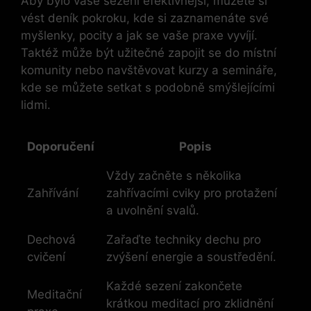
Aby bylo vaše sezení efektivnější, můžete si
vést deník pokroku, kde si zaznamenáte své
myšlenky, pocity a jak se vaše praxe vyvíjí.
Taktéž může být užitečné zapojit se do místní
komunity nebo navštěvovat kurzy a semináře,
kde se můžete setkat s podobně smýšlejícími
lidmi.
Doporučení
Popis
Vždy začněte s několika
Zahřívání
zahřívacími cviky pro protažení
a uvolnění svalů.
Dechová
Zařaďte techniky dechu pro
cvičení
zvýšení energie a soustředění.
Každé sezení zakončete
Meditační
krátkou meditací pro zklidnění