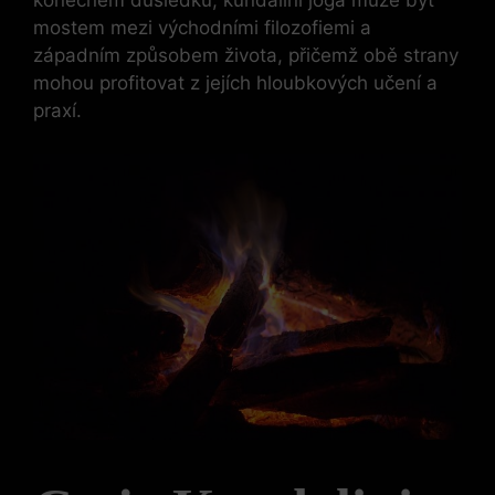
konečném důsledku, kundalini jóga může být
mostem mezi východními filozofiemi a
západním způsobem života, přičemž obě strany
mohou profitovat z jejích hloubkových učení a
praxí.