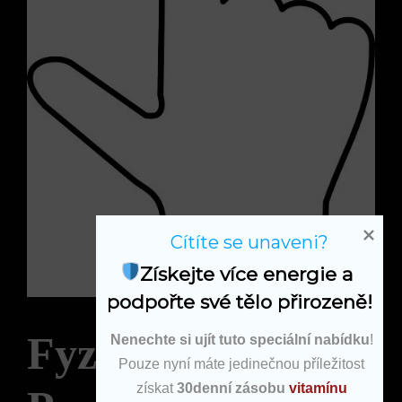
Cítíte se unaveni?
Získejte více energie a 
podpořte své tělo přirozeně!
Fyzické ásany:
Nenechte si ujít tuto speciální nabídku
!
Pouze nyní máte jedinečnou příležitost
získat
30denní zásobu
vitamínu