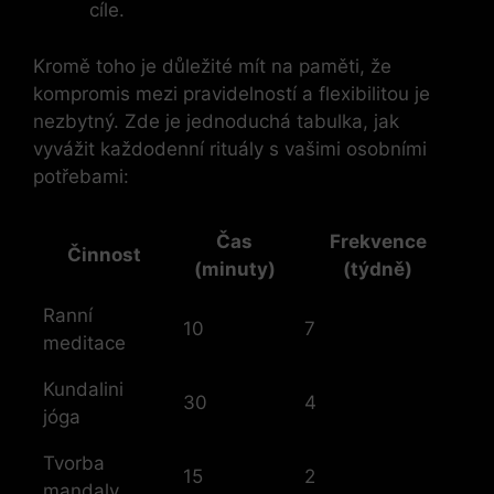
cíle.
Kromě toho je důležité mít na paměti, že
kompromis mezi pravidelností a flexibilitou je
nezbytný. Zde je jednoduchá tabulka, jak
vyvážit každodenní rituály s vašimi osobními
potřebami:
Čas
Frekvence
Činnost
(minuty)
(týdně)
Ranní
10
7
meditace
Kundalini
30
4
jóga
Tvorba
15
2
mandaly