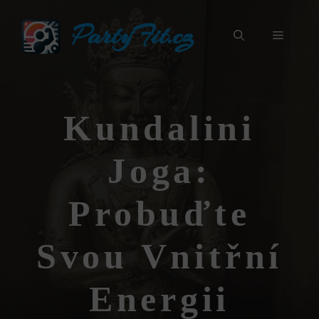
Přeskočit
PartyFit.cz
na
Menu
obsah
Kundalini
Joga:
Probuďte
Svou Vnitřní
Energii