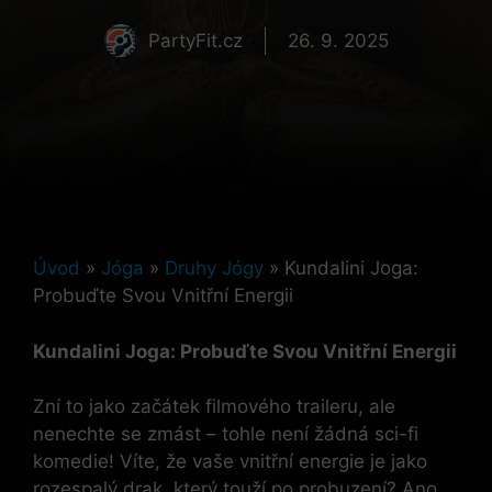
PartyFit.cz
26. 9. 2025
Úvod
»
Jóga
»
Druhy Jógy
»
Kundalini Joga:
Probuďte Svou Vnitřní Energii
Kundalini Joga: Probuďte Svou Vnitřní Energii
Zní to jako začátek filmového traileru, ale
nenechte se zmást – tohle není žádná sci-fi
komedie! Víte, že vaše vnitřní energie je jako
rozespalý drak, který touží po probuzení? Ano,