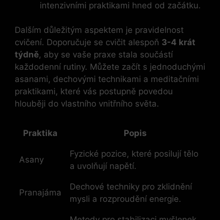
intenzivními praktikami hned od začátku.
Dalším důležitým aspektem je pravidelnost
cvičení. Doporučuje se cvičit alespoň
3-4 krát
týdně
, aby se vaše praxe stala součástí
každodenní rutiny. Můžete začít s jednoduchými
asanami, dechovými technikami a meditačními
praktikami, které vás postupně povedou
hlouběji do vlastního vnitřního světa.
Praktika
Popis
Fyzické pozice, které posilují tělo
Asany
a uvolňují napětí.
Dechové techniky pro zklidnění
Pranajáma
mysli a rozproudění energie.
Metody pro stabilizaci myšlenek