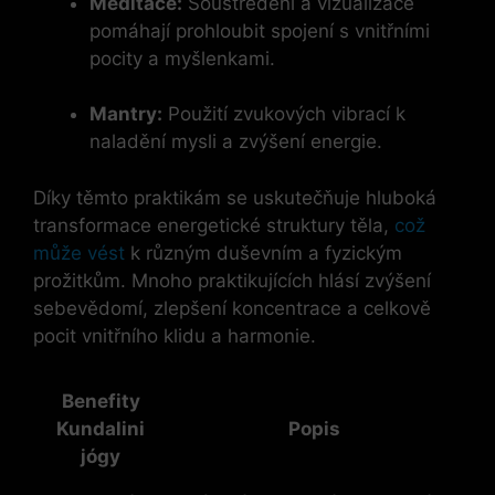
Meditace:
Soustředění a vizualizace
pomáhají prohloubit spojení s vnitřními
pocity a myšlenkami.
Mantry:
Použití zvukových vibrací k
naladění mysli a zvýšení energie.
Díky těmto praktikám se uskutečňuje hluboká
transformace energetické struktury těla,
což
může vést
k různým duševním a fyzickým
prožitkům. Mnoho praktikujících hlásí zvýšení
sebevědomí, zlepšení koncentrace a celkově
pocit vnitřního klidu a harmonie.
Benefity
Kundalini
Popis
jógy