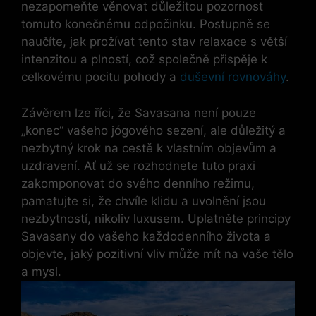
nezapomeňte věnovat důležitou pozornost
tomuto konečnému odpočinku. Postupně se
naučíte, jak prožívat tento stav relaxace s větší
intenzitou a plností, což společně přispěje k
celkovému pocitu pohody a
duševní rovnováhy
.
Závěrem lze říci, že Savasana není pouze
„konec“ vašeho jógového sezení, ale důležitý a
nezbytný krok na cestě k vlastním objevům a
uzdravení. Ať už se rozhodnete tuto praxi
zakomponovat do svého denního režimu,
pamatujte si, že chvíle klidu a uvolnění jsou
nezbytností, nikoliv luxusem. Uplatněte principy
Savasany do vašeho každodenního života a
objevte, jaký pozitivní vliv může mít na vaše tělo
a mysl.