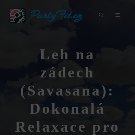
Přeskočit
PartyFit.cz
na
Menu
obsah
Leh na
zádech
(Savasana):
Dokonalá
Relaxace pro