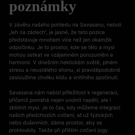
poznámky
V závěru našeho pohledu na Savasanu, neboli
„leh na zádech“, je jasné, že tato pozice
představuje mnohem více než jen okamžik
odpočinku. Je to prostor, kde se tělo a mysl
mohou setkat ve vzájemném porozumění a
harmonii. V dnešním hektickém světě, plném
stresu a neustálého shonu, si pravděpodobně
zasloužíme chvilku klidu a vnitřního spočinutí.
Savasana nám nabízí příležitost k regeneraci,
přičemž pomáhá nejen uvolnit napětí, ale i
zklidnit mysl. Je to čas, kdy můžeme integraci
našich předchozích cvičení, ať už fyzických
nebo duševních, dáme prostor, aby se
prohloubily. Takže při příštím cvičení jogy