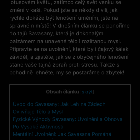
lotusovém květu, zatímco celý svět venku se
změní v kaši. Pokud jste se někdy divili, jak
rychle dokáže být lenošení uměním, jste na
správném místě! V dnešním článku se ponoříme
do tajů Savasany, která je dokonalým
balzámem na unavené tělo i rozlítanou mysl.
Připravte se na uvolnění, které by i čajový šálek
záviděl, a zjistěte, jak se z obyčejného lenošení
stane vaše tajná zbraň proti stresu. Takže si
pohodlně lehněte, my se postaráme o zbytek!
Obsah článku
[
skrýt
]
Úvod do Savasany: Jak Leh na Zádech
Ovlivňuje Tělo a Mysl
Fyzické Výhody Savasany: Uvolnění a Obnova
Po Vysoké Aktivnosti
Mentální Uvolnění: Jak Savasana Pomáhá