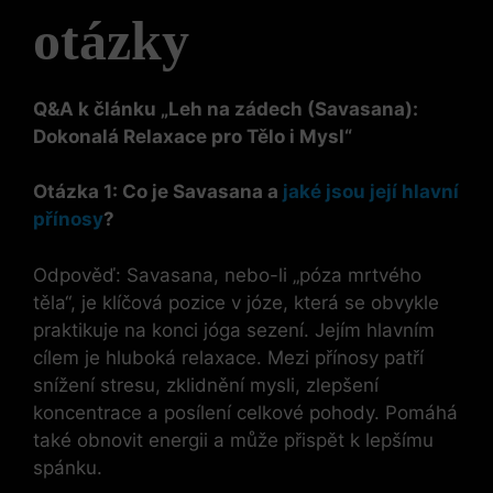
otázky
Q&A k článku „Leh na zádech (Savasana):
Dokonalá Relaxace pro Tělo i Mysl“
Otázka 1: Co je Savasana a
jaké jsou její hlavní
přínosy
?
Odpověď: Savasana, nebo-li „póza mrtvého
těla“, je klíčová pozice v józe, která se obvykle
praktikuje na konci jóga sezení. Jejím hlavním
cílem je hluboká relaxace. Mezi přínosy patří
snížení stresu, zklidnění mysli, zlepšení
koncentrace a posílení celkové pohody. Pomáhá
také obnovit energii a může přispět k lepšímu
spánku.