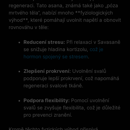
regeneraci. Tato asana, známá také jako „póza
mrtvého těla“, nabízí mnoho **fyziologických
výhod**, které pomáhají uvolnit napětí a obnovit
rovnováhu v těle:
Reducení stresu:
Při relaxaci v Savasaně
se snižuje hladina kortizolu,
což je
hormon spojený se stresem
.
Zlepšení prokrvení:
Uvolnění svalů
podporuje lepší prokrvení, což napomáhá
regeneraci svalové tkáně.
Podpora flexibility:
Pomocí uvolnění
svalů se zvyšuje flexibilita, což je důležité
pro prevenci zranění.
Kromě těchto fyzických výhod přispívá