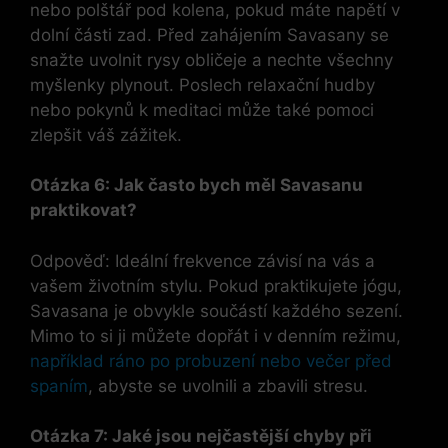
nebo polštář pod kolena, pokud máte napětí v
dolní části zad. Před zahájením Savasany se
snažte uvolnit rysy obličeje a nechte všechny
myšlenky plynout. Poslech relaxační hudby
nebo pokynů k meditaci může také pomoci
zlepšit váš zážitek.
Otázka 6: Jak často bych měl Savasanu
praktikovat?
Odpověď: Ideální frekvence závisí na vás a
vašem životním stylu. Pokud praktikujete jógu,
Savasana je obvykle součástí každého sezení.
Mimo to si ji můžete dopřát i v denním režimu,
například ráno po probuzení nebo večer před
spaním
, abyste se uvolnili a zbavili stresu.
Otázka 7: Jaké jsou nejčastější chyby při