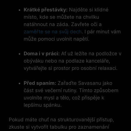
Krátké přestávky:
Najděte si klidné
místo, kde se můžete na chvilku
natáhnout na záda. Zavřete oči a
zaměřte se na svůj dech
. I pár minut vám
může pomoci uvolnit napětí.
Doma i v práci:
Ať už ležíte na podložce v
obýváku nebo na podlaze kanceláře,
vytvářejte si prostor pro osobní relaxaci.
Před spaním:
Zařaďte Savasanu jako
část své večerní rutiny. Tímto způsobem
uvolníte mysl a tělo, což přispěje k
lepšímu spánku.
Pokud máte chuť na strukturovanější přístup,
zkuste si vytvořit tabulku pro zaznamenání