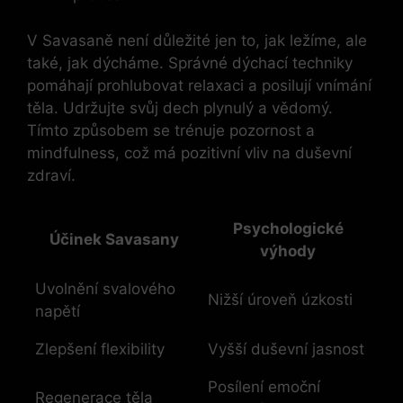
V Savasaně není důležité jen to, jak ležíme, ale
také, jak dýcháme. Správné dýchací techniky
pomáhají prohlubovat relaxaci a posilují vnímání
těla. Udržujte svůj dech plynulý a vědomý.
Tímto způsobem se trénuje pozornost a
mindfulness, což má pozitivní vliv na duševní
zdraví.
Psychologické
Účinek Savasany
výhody
Uvolnění svalového
Nižší úroveň úzkosti
napětí
Zlepšení flexibility
Vyšší duševní jasnost
Posílení emoční
Regenerace těla