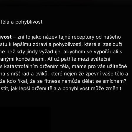
 těla a pohyblivost
ivost
– zní to jako název tajné receptury od našeho
tu k lepšímu zdraví a pohyblivosti, které si zaslouží
e než kdy jindy vyžaduje, abychom se vypořádali s
hanými končetinami. Ať už patříte mezi sváteční
 s katastrofálním držením těla, máme pro vás užitečné
 na smršť rad a cviků, které nejen že zpevní vaše tělo a
tože kdo říkal, že se fitness nemůže dělat se smíchem?
stit, jak lepší držení těla a pohyblivost může změnit