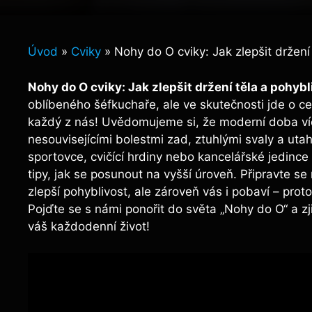
Úvod
»
Cviky
»
Nohy do O cviky: Jak zlepšit držení
Nohy do O cviky: Jak zlepšit držení těla a pohybl
oblíbeného šéfkuchaře, ale ve skutečnosti jde o ces
každý z nás! Uvědomujeme si, že moderní doba víc
nesouvisejícími bolestmi zad, ztuhlými svaly a uta
sportovce, cvičící hrdiny nebo kancelářské jedince
tipy, jak se posunout na vyšší úroveň. Připravte se
zlepší pohyblivost, ale zároveň vás i pobaví – pro
Pojďte se s námi ponořit do světa „Nohy do O“ a zji
váš každodenní život!