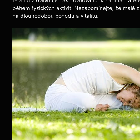
těla totiž ovlivňuje naši rovnováhu, koordinaci a e
během fyzických aktivit. Nezapomínejte, že mal
na dlouhodobou pohodu a vitalitu.