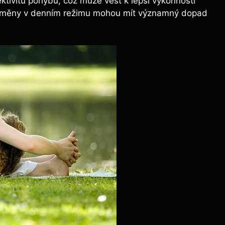
fektivitu pohybu, což může vést k lepší výkonnosti
é změny v denním režimu mohou mít významný dopad