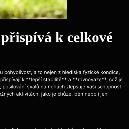
přispívá k celkové
 pohyblivost, a to nejen z hlediska fyzické kondice,
řispívají k **lepší stabilitě** a **rovnováze**, což je
 posilování svalů na nohách zlepšuje vaši schopnost
ných aktivitách, jako je chůze, běh nebo i jen