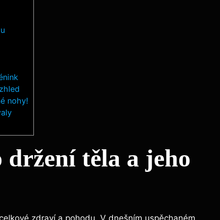
tu
énink
vzhled
né nohy!
valy
držení těla a jeho
e celkové zdraví a pohodu. V dnešním uspěchaném