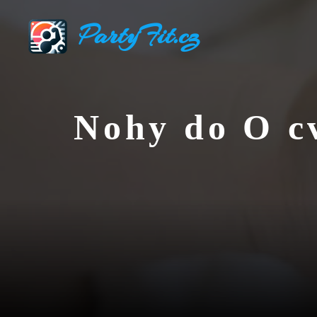
Přeskočit
PartyFit.cz
na
obsah
Nohy do O cv