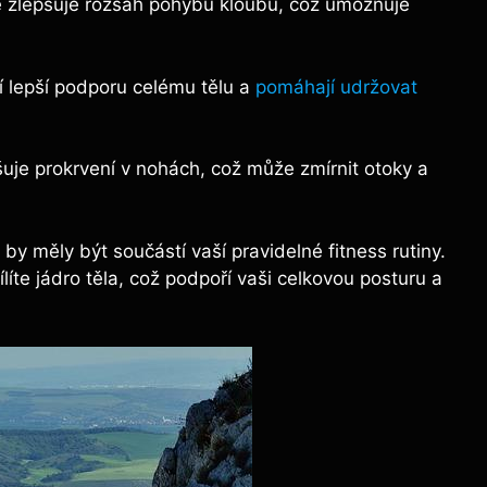
 zlepšuje rozsah pohybu kloubů, což umožňuje
í lepší podporu celému tělu a
pomáhají udržovat
uje prokrvení v nohách, což může zmírnit otoky a
by měly být součástí vaší pravidelné fitness rutiny.
íte jádro těla, což podpoří vaši celkovou posturu a