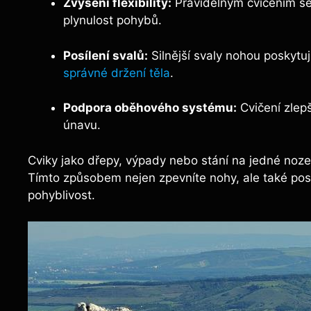
Zvýšení flexibility:
Pravidelným cvičením se
plynulost pohybů.
Posílení svalů:
Silnější svaly nohou poskytuj
správné držení těla
.
Podpora oběhového systému:
Cvičení zlepš
únavu.
Cviky jako dřepy, výpady nebo stání na jedné noze 
Tímto způsobem nejen zpevníte nohy, ale také posíl
pohyblivost.