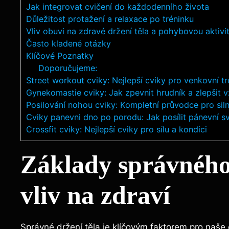
Jak integrovat cvičení do každodenního života
Důležitost protažení a relaxace po tréninku
Vliv obuvi na zdravé držení těla a pohybovou aktivi
Často kladené otázky
Klíčové Poznatky
Doporučujeme:
Street workout cviky: Nejlepší cviky pro venkovní tr
Gynekomastie cviky: Jak zpevnit hrudník a zlepšit 
Posilování nohou cviky: Kompletní průvodce pro sil
Cviky panevni dno po porodu: Jak posílit pánevní s
Crossfit cviky: Nejlepší cviky pro sílu a kondici
Základy správného 
vliv na zdraví
Správné držení těla je klíčovým faktorem pro naš