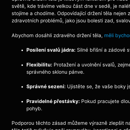
světě, kde trávíme velkou část dne v sedě, je nal
stojíme a chodíme. Odpovídající držení těla nejen z
zdravotních problémů, jako jsou bolesti zad, sval
Abychom dosáhli zdravého držení těla,
měli bycho
Posílení svalů jádra:
Silné břišní a zádové sv
Flexibilitu:
Protažení a uvolnění svalů, zejm
správného sklonu pánve.
Správné sezení:
Ujistěte se, že vaše boky js
Pravidelné přestávky:
Pokud pracujete dlou
pohyb.
Podporou těchto zásad můžeme výrazně zlepšit naše