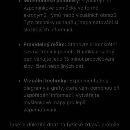
Mnemonické pomůcky:
Vytvářejte si
vzpomínkové pomůcky ve formě
akronymů, rýmů nebo vizuálních obrazů.
Tyto techniky usnadňují zapamatování si
složitějších informací.
Pravidelný režim:
Stanovte si konkrétní
čas na trénink paměti. Například každý
den věnujte jeho 15 minut procvičování
slov, čísel nebo jiných dat.
Vizuální techniky:
Experimentujte s
diagramy a grafy, které vám pomohou při
uspořádání informací. Vytvářejte
myšlenkové mapy pro lepší
zapamatování.
Také je důležité dbát na fyzické zdraví, protože