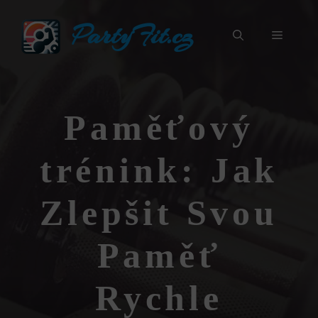
Přeskočit
PartyFit.cz
na
Menu
obsah
Paměťový
trénink: Jak
Zlepšit Svou
Paměť
Rychle