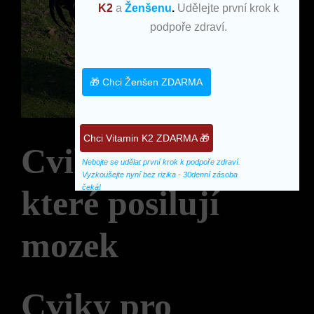
K2
a
Ženšenu
.
Udělejte první krok k
podpoře zdraví.
🎁 Chci Ženšen ZDARMA
Chci Vitamin K2 ZDARMA 🎁
Cviky a aktivity,
Nebojte se udělat první krok k podpoře zdraví. 
Vyzkoušejte nyní bez rizika - 30denní zásoba 
čeká!
které posilují
mozek
Cviky pro