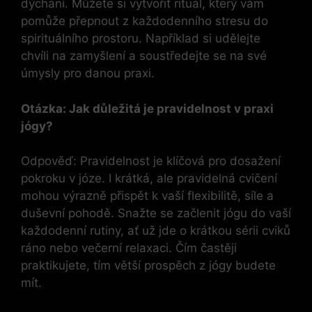
dýchání. Můžete si vytvořit rituál, který vám
pomůže přepnout z každodenního stresu do
spirituálního prostoru. Například si udělejte
chvíli na zamyšlení a soustředejte se na své
úmysly pro danou praxi.
Otázka: Jak důležitá je pravidelnost v praxi
jógy?
Odpověď: Pravidelnost je klíčová pro dosažení
pokroku v józe. I krátká, ale pravidelná cvičení
mohou výrazně přispět k vaší flexibilitě, síle a
duševní pohodě. Snažte se začlenit jógu do vaší
každodenní rutiny, ať už jde o krátkou sérii cviků
ráno nebo večerní relaxaci. Čím častěji
praktikujete, tím větší prospěch z jógy budete
mít.