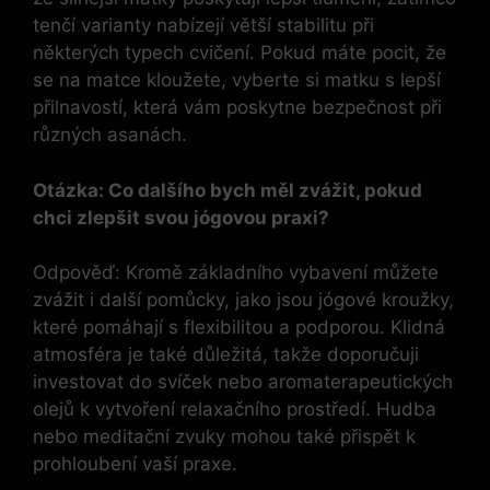
tenčí varianty nabízejí větší stabilitu při
některých typech cvičení. Pokud máte pocit, že
se na matce kloužete, vyberte si matku s lepší
přilnavostí, která vám poskytne bezpečnost při
různých asanách.
Otázka: Co dalšího bych měl zvážit, pokud
chci zlepšit svou jógovou praxi?
Odpověď: Kromě základního vybavení můžete
zvážit i další pomůcky, jako jsou jógové kroužky,
které pomáhají s flexibilitou a podporou. Klidná
atmosféra je také důležitá, takže doporučuji
investovat do svíček nebo aromaterapeutických
olejů k vytvoření relaxačního prostředí. Hudba
nebo meditační zvuky mohou také přispět k
prohloubení vaší praxe.