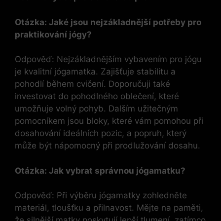
Otázka: Jaké jsou nejzákladnější potřeby pro
praktikování jógy?
Odpověď: Nejzákladnějším vybavením pro jógu
je kvalitní jógamatka. Zajišťuje stabilitu a
pohodlí během cvičení. Doporučuji také
investovat do pohodlného oblečení, které
umožňuje volný pohyb. Dalším užitečným
pomocníkem jsou bloky, které vám pomohou při
dosahování ideálních pozic, a popruh, který
může být nápomocný při prodlužování dosahu.
Otázka: Jak vybrat správnou jógamatku?
Odpověď: Při výběru jógamatky zohledněte
materiál, tloušťku a přilnavost. Mějte na paměti,
že silnější matky poskytují lepší tlumení, zatímco