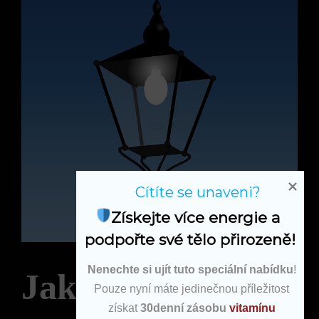
Cítíte se unaveni?
Získejte více energie a 
podpořte své tělo přirozeně!
Nenechte si ujít tuto speciální nabídku
!
Jak vybrat
Pouze nyní máte jedinečnou příležitost
získat
30denní zásobu
vitamínu