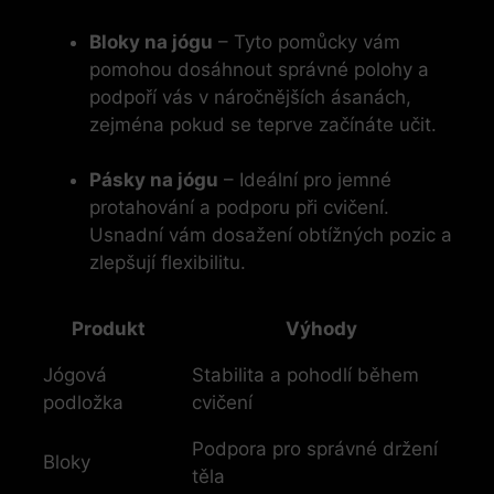
Bloky na jógu
– Tyto pomůcky vám
pomohou dosáhnout správné polohy a
podpoří vás v náročnějších ásanách,
zejména pokud se teprve začínáte učit.
Pásky na jógu
– Ideální pro jemné
protahování a podporu při cvičení.
Usnadní vám dosažení obtížných pozic a
zlepšují flexibilitu.
Produkt
Výhody
Jógová
Stabilita a pohodlí během
podložka
cvičení
Podpora pro správné držení
Bloky
těla