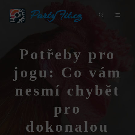
Přeskočit
PartyFit.cz
na
Menu
obsah
Potřeby pro
jogu: Co vám
nesmí chybět
pro
dokonalou