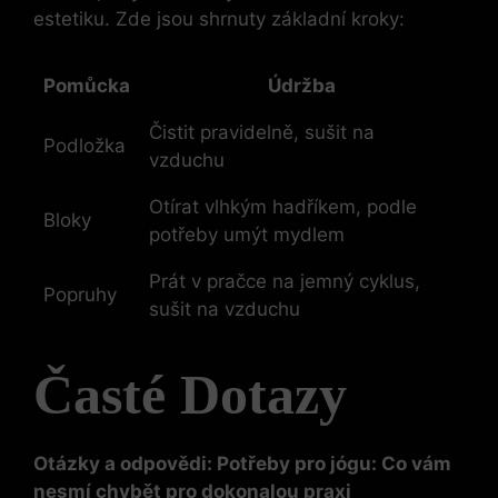
estetiku. Zde jsou shrnuty základní kroky:
Pomůcka
Údržba
Čistit pravidelně, sušit na
Podložka
vzduchu
Otírat vlhkým hadříkem, podle
Bloky
potřeby umýt mydlem
Prát v pračce na jemný cyklus,
Popruhy
sušit na vzduchu
Časté Dotazy
Otázky a odpovědi: Potřeby pro jógu: Co vám
nesmí chybět pro dokonalou praxi