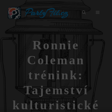
Přeskočit
PartyFit.cz
na
Menu
obsah
Ronnie
Coleman
trénink:
Tajemství
kulturistické