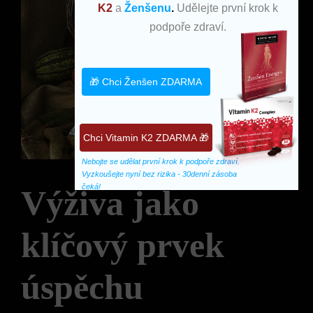
K2
a
Ženšenu
.
Udělejte první krok k
podpoře zdraví.
🎁 Chci Ženšen ZDARMA
Chci Vitamin K2 ZDARMA 🎁
Nebojte se udělat první krok k podpoře zdraví. 
Vyzkoušejte nyní bez rizika - 30denní zásoba 
čeká!
Výživa jako
klíčový prvek
úspěchu