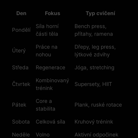
Den
Fokus
Typ cvičení
Síla horní
Bench press,
Pondělí
části těla
přítahy, ramena
Práce na
Dřepy, leg press,
Úterý
nohou
lýtkové zdvihy
Středa
Regenerace
Jóga, stretching
Kombinovaný
Čtvrtek
Supersety, HIIT
trénink
Core a
Pátek
Plank, ruské rotace
stabilita
Sobota
Celková síla
Kruhový trénink
Neděle
Volno
Aktivní odpočinek