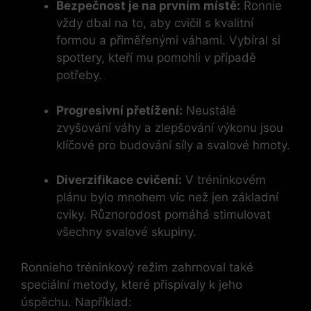
Bezpečnost je na prvním místě:
Ronnie
vždy dbal na to, aby cvičil s kvalitní
formou a přiměřenými váhami. Vybíral si
spottery, kteří mu pomohli v případě
potřeby.
Progresivní přetížení:
Neustálé
zvyšování váhy a zlepšování výkonu jsou
klíčové pro budování síly a svalové hmoty.
Diverzifikace cvičení:
V tréninkovém
plánu bylo mnohem víc než jen základní
cviky. Různorodost pomáhá stimulovat
všechny svalové skupiny.
Ronnieho tréninkový režim zahrnoval také
speciální metody, které přispívaly k jeho
úspěchu. Například: