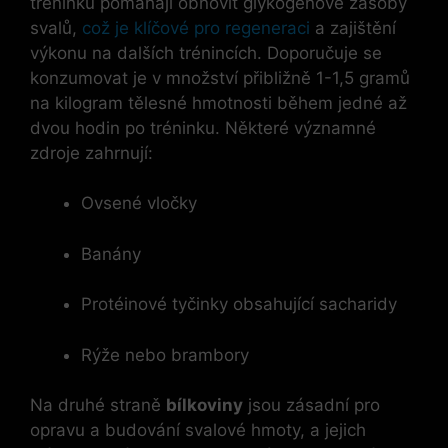
tréninku pomáhají obnovit glykogenové zásoby
svalů,
což je klíčové pro regeneraci
a zajištění
výkonu na dalších trénincích. Doporučuje se
konzumovat je v množství přibližně 1-1,5 gramů
na kilogram tělesné hmotnosti během jedné až
dvou hodin po tréninku. Některé významné
zdroje zahrnují:
Ovsené vločky
Banány
Protéinové tyčinky obsahující sacharidy
Rýže nebo brambory
Na druhé straně
bílkoviny
jsou zásadní pro
opravu a budování svalové hmoty, a jejich