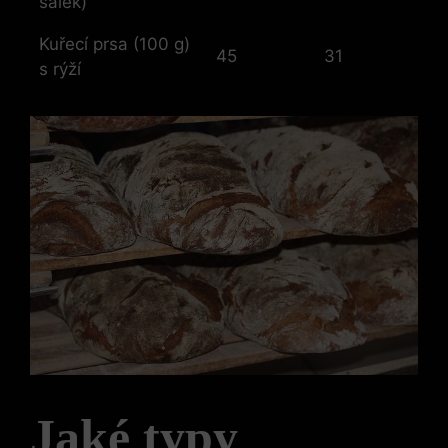
šálek)
Kuřecí prsa (100 g)
45
31
s rýží
Jaké typy