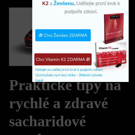
K2
a
Ženšenu
.
Udělejte první krok k
podpoře zdraví.
🎁 Chci Ženšen ZDARMA
Chci Vitamin K2 ZDARMA 🎁
Nebojte se udělat první krok k podpoře zdraví. 
Vyzkoušejte nyní bez rizika - 30denní zásoba 
Praktické tipy na
čeká!
rychlé a zdravé
sacharidové