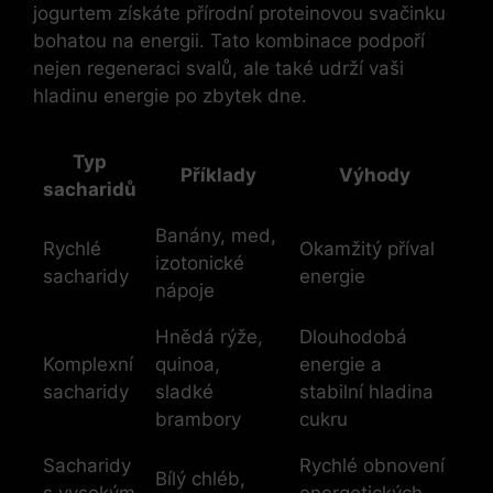
jogurtem získáte přírodní proteinovou svačinku
bohatou na energii. Tato kombinace podpoří
nejen regeneraci svalů, ale také udrží vaši
hladinu energie po zbytek dne.
Typ
Příklady
Výhody
sacharidů
Banány, med,
Rychlé
Okamžitý příval
izotonické
sacharidy
energie
nápoje
Hnědá rýže,
Dlouhodobá
Komplexní
quinoa,
energie a
sacharidy
sladké
stabilní hladina
brambory
cukru
Sacharidy
Rychlé obnovení
Bílý chléb,
s vysokým
energetických