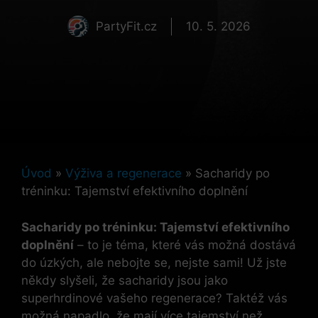
PartyFit.cz
10. 5. 2026
Úvod
»
Výživa a regenerace
»
Sacharidy po
tréninku: Tajemství efektivního doplnění
Sacharidy po tréninku: Tajemství efektivního
doplnění
– to je téma, které vás možná dostává
do úzkých, ale nebojte se, nejste sami! Už jste
někdy slyšeli, že sacharidy jsou jako
superhrdinové vašeho regenerace? Taktéž vás
možná napadlo, že mají více tajemství než