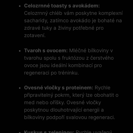
Celozrnné toasty s avokádem:
Celozrnný chléb vám poskytne komplexní
sacharidy, zatímco avokádo je bohaté na
zdravé tuky a živiny potřebné pro
zotavení.
Tvaroh s ovocem:
Mléčné bílkoviny v
tvarohu spolu s fruktózou z čerstvého
ovoce jsou ideální kombinací pro
regeneraci po tréninku.
Ovesné vločky s proteinem:
Rychle
připravitelný pokrm, který lze obohatit o
med nebo oříšky. Ovesné vločky
poskytnou dlouhotrvající energii a
bílkoviny podpoří svalovou regeneraci.
Kuskus s zeleninou:
Rychle uvařený