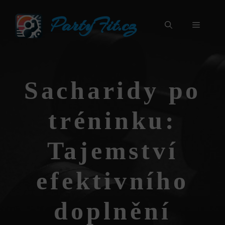
Přeskočit
PartyFit.cz
na
Menu
obsah
Sacharidy po
tréninku:
Tajemství
efektivního
doplnění