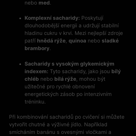
nebo
med
.
Komplexní sacharidy:
Poskytují
dlouhodobější energii a udržují stabilní
hladinu cukru v krvi. Mezi nejlepší zdroje
patří
hnědá rýže
,
quinoa
nebo
sladké
brambory
.
Sacharidy s vysokým glykemickým
indexem:
Tyto sacharidy, jako jsou
bílý
chléb
nebo
bílá rýže
, mohou být
užitečné pro rychlé obnovení
energetických zásob po intenzivním
tréninku.
Při kombinování sacharidů po cvičení si můžete
vytvořit chutné a výživné jídlo. Například
smícháním banánu s ovesnými vločkami a