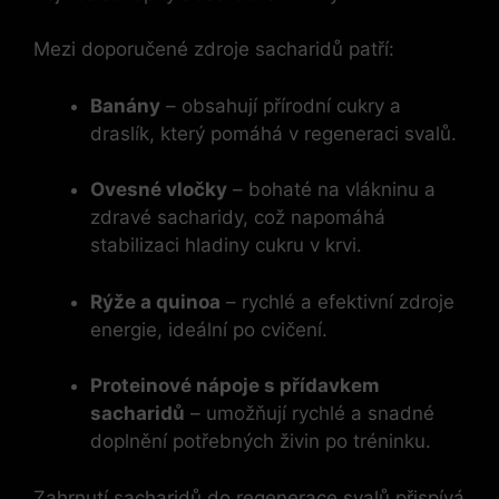
Mezi doporučené zdroje sacharidů patří:
Banány
– obsahují přírodní cukry a
draslík, který pomáhá v regeneraci svalů.
Ovesné vločky
– bohaté na vlákninu a
zdravé sacharidy, což napomáhá
stabilizaci hladiny cukru v krvi.
Rýže a quinoa
– rychlé a efektivní zdroje
energie, ideální po cvičení.
Proteinové nápoje s přídavkem
sacharidů
– umožňují rychlé a snadné
doplnění potřebných živin po tréninku.
Zahrnutí sacharidů do regenerace svalů přispívá