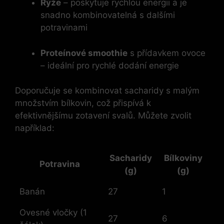
Rýže
– poskytuje rychlou energii a je
snadno kombinovatelná s dalšími
potravinami
Proteínové smoothie
s přídavkem ovoce
– ideální pro rychlé dodání energie
Doporučuje se kombinovat sacharidy s malým
množstvím bílkovin, což přispívá k
efektivnějšímu zotavení svalů. Můžete zvolit
například:
Sacharidy
Bílkoviny
Potravina
(g)
(g)
Banán
27
1
Ovesné vločky (1
27
6