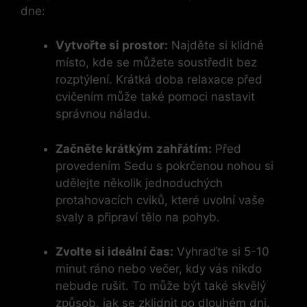
dne:
Vytvořte si prostor:
Najděte si klidné
místo, kde se můžete soustředit bez
rozptýlení. Krátká doba relaxace před
cvičením může také pomoci nastavit
správnou náladu.
Začněte krátkým zahřátím:
Před
provedením Sedu s pokrčenou nohou si
udělejte několik jednoduchých
protahovacích cviků, které uvolní vaše
svaly a připraví tělo na pohyb.
Zvolte si ideální čas:
Vyhraďte si 5-10
minut ráno nebo večer, kdy vás nikdo
nebude rušit. To může být také skvělý
způsob, jak se zklidnit po dlouhém dni.