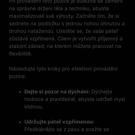
Při provádění této pozice je důležité se zaměřit
na správné držení těla a techniku, abyste
maximalizovali své výhody. Začněte tím, že si
sednete na podložku s jednou nohou ohnutou a
druhou nataženou. Ujistěte se, že vaše páteř
zůstává vzpřímená. Cílem je vytvořit příjemný a
stabilní základ, na kterém můžete pracovat na
flexibilitě.
Následujte tyto kroky pro efektivní provádění
pozice:
Dejte si pozor na dýchání:
Dýchejte
hluboce a pravidelně, abyste udrželi mysl
klidnou.
Udržujte páteř vzpřímenou:
Předklánějte se z pasu a snažte se