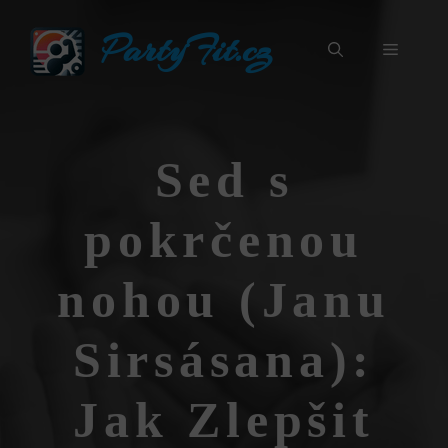
Přeskočit
PartyFit.cz
na
Menu
obsah
Sed s
pokrčenou
nohou (Janu
Sirsásana):
Jak Zlepšit