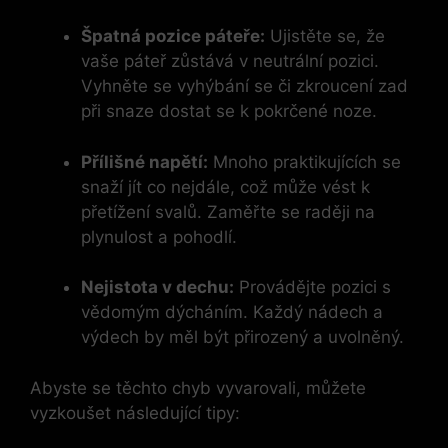
Špatná pozice páteře:
Ujistěte se, že
vaše páteř zůstává v neutrální pozici.
Vyhněte se vyhýbání se či zkroucení zad
při snaze dostat se k pokrčené noze.
Přílišné napětí:
Mnoho praktikujících se
snaží jít co nejdále, což může vést k
přetížení svalů. Zaměřte se raději na
plynulost a pohodlí.
Nejistota v dechu:
Provádějte pozici s
vědomým dýcháním. Každý nádech a
výdech by měl být přirozený a uvolněný.
Abyste se těchto chyb vyvarovali, můžete
vyzkoušet následující tipy: