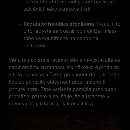
dotknout natažené nohy, aniž byste se
zakláněli nebo zkracovali krk.
Regulujte hloubku předklonu:
Neusilujte
o to, abyste se dostali co nejníže, místo
toho se soustřeďte na pohodlné
roztažení.
Věnujte pozornost svému tělu a nevystavujte se
nadměrnému namáhání. Po několika dýcháních
v této pozici se můžete přesunout do další fáze,
kde se pokusíte ohlédnout přes rameno k
ohnuté noze. Tato varianta pomůže prohloubit
protažení páteře a zajišťuje, že zůstanete v
rovnováze, jak fyzicky, tak psychicky.