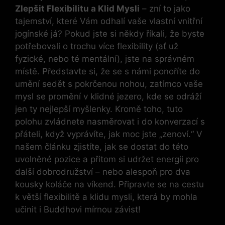
Zlepšit Flexibilitu a Klid Mysli
– zní to jako
tajemství, které Vám odhalí vaše vlastní vnitřní
jogínské já? Pokud jste si někdy říkali, že byste
potřebovali o trochu více flexibility (ať už
fyzické, nebo té mentální), jste na správném
místě. Představte si, že se s námi ponoříte do
umění sedět s pokrčenou nohou, zatímco vaše
mysl se promění v klidné jezero, kde se odráží
jen ty nejlepší myšlenky. Kromě toho, tuto
polohu zvládnete nasměrovat i do konverzací s
přáteli, když vyprávíte, jak moc jste „zenoví.“ V
našem článku zjistíte, jak se dostat do této
uvolněné pozice a přitom si udržet energii pro
další dobrodružství – nebo alespoň pro dva
kousky koláče na víkend. Připravte se na cestu
k větší flexibilitě a klidu mysli, která by mohla
učinit i Buddhovi mírnou závist!