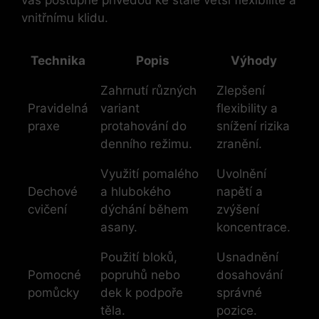
vás postupně přivedou ke stále větší flexibilitě a
vnitřnímu klidu.
Technika
Popis
Výhody
Zahrnutí různých
Zlepšení
Pravidelná
variant
flexibility a
praxe
protahování do
snížení rizika
denního režimu.
zranění.
Využití pomalého
Uvolnění
Dechové
a hlubokého
napětí a
cvičení
dýchání během
zvýšení
asany.
koncentrace.
Použití bloků,
Usnadnění
Pomocné
popruhů nebo
dosahování
pomůcky
dek k podpoře
správné
těla.
pozice.