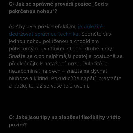
Q: Jak se správně provádí pozice „Sed s
pokrčenou nohou“?
A: Aby byla pozice efektivní,
je důležité
dodržovat správnou techniku
. Sedněte si s
jednou nohou pokrčenou a chodidlem
přitisknutým k vnitřnímu stehně druhé nohy.
Snažte se o co nejpřímější postoj a postupně se
předklánějte k natažené noze. Důležité je
nezapomínat na dech – snažte se dýchat
hluboce a klidně. Pokud cítíte napětí, přestaňte
a počkejte, až se vaše tělo uvolní.
Q: Jaké jsou tipy na zlepšení flexibility v této
pozici?