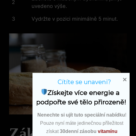
2
uvedeno výše.
3
Vydržte v pozici minimálně 5 minut.
Cítíte se unaveni?
Získejte více energie a 
podpořte své tělo přirozeně!
Nenechte si ujít tuto speciální nabídku
!
Pouze nyní máte jedinečnou příležitost
Základní chyby
získat
30denní zásobu
vitamínu