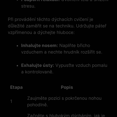
stresu.
Při provádění těchto dýchacích cvičení je
důležité zaměřit se na techniku. Udržujte páteř
vzpřímenou a dýchejte hluboce:
Inhalujte nosem:
Naplňte břicho
vzduchem a nechte hrudník rozšířit se.
Exhalujte ústy:
Vypusťte vzduch pomalu
a kontrolovaně.
Etapa
Popis
Zaujměte pozici s pokrčenou nohou
1
pohodlně.
Začněte s hlubokým dýcháním, jak je