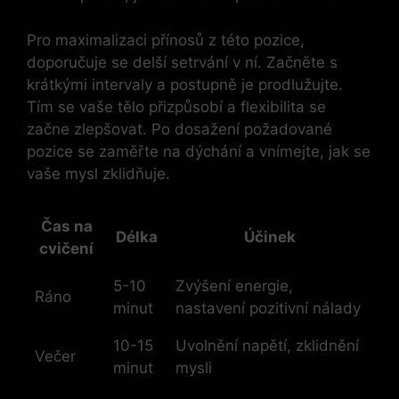
Pro maximalizaci přínosů z této pozice,
doporučuje se delší setrvání v ní. Začněte s
krátkými intervaly a postupně je prodlužujte.
Tím se vaše tělo přizpůsobí a flexibilita se
začne zlepšovat. Po dosažení požadované
pozice se zaměřte na dýchání a vnímejte, jak se
vaše mysl zklidňuje.
Čas na
Délka
Účinek
cvičení
5-10
Zvýšení energie,
Ráno
minut
nastavení pozitivní nálady
10-15
Uvolnění napětí, zklidnění
Večer
minut
mysli