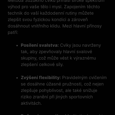
Metoda ​Suzukiho cviků přináší široké spektrum
výhod pro vaše tělo i mysl. Zapojením těchto
technik do vaší každodenní rutiny můžete
zlepšit svou fyzickou kondici a zároveň
dosáhnout vnitřního klidu. Mezi hlavní‍ přínosy
patří:
Posílení svalstva:
Cviky jsou navrženy
tak, aby zpevňovaly hlavní⁤ svalové
skupiny, což může vést k výraznému
zlepšení celkové síly.
Zvýšení ​flexibility:
Pravidelným cvičením
se dosáhne⁣ úžasné pružnosti, což nejen
zlepšuje pohyblivost, ale také snižuje
riziko zranění při jiných sportovních
aktivitách.