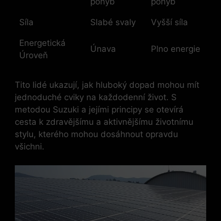
pohyb
pohyb
Síla
Slabé svaly
Vyšší síla
Energetická
Únava
Plno energie
Úroveň
Tito lidé ukazují, jak hluboký dopad mohou mít
jednoduché cviky na každodenní život. S
metodou Suzuki ⁣a jejími principy‌ se otevírá
cesta k zdravějšímu a ​aktivnějšímu životnímu
stylu, kterého mohou dosáhnout opravdu
všichni.