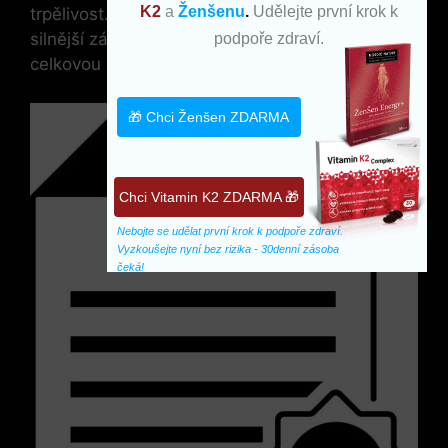
K2
a
Ženšenu
.
Udělejte první krok k
trpělivost. Postupem času si ⁣však vytvoříte
silnější základnu pro⁣ další cvičení a vylepšíte
podpoře zdraví.
celkovou⁤ pohybovou efektivitu.
🎁 Chci Ženšen ZDARMA
Chci Vitamin K2 ZDARMA 🎁
Nebojte se udělat první krok k podpoře zdraví. 
Vyzkoušejte nyní bez rizika - 30denní zásoba 
čeká!