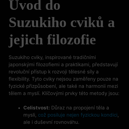
Úvod do
Suzukiho cviků a⁤
jejich filozofie
Suzukiho cviky, inspirované tradičními
japonskými⁣ filozofiemi a⁤ praktikami, představují
revoluční přístup k rozvoji tělesné síly a
flexibility. Tyto cviky nejsou ‌zaměřeny ​pouze na
fyzické přizpůsobení, ale také​ na harmonii mezi
tělem a ​myslí. Klíčovými prvky této metody jsou:
Celistvost:
Důraz na propojení těla a
mysli,
což posiluje nejen fyzickou kondici
,
ale i ⁣duševní ⁢rovnováhu.