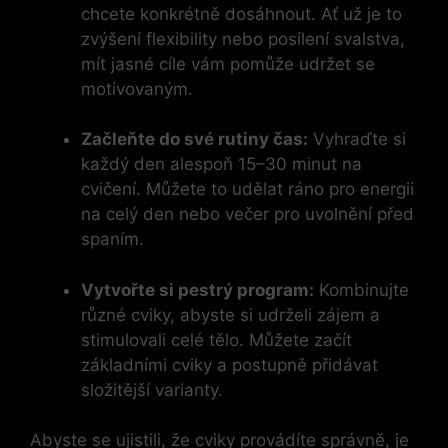
chcete konkrétně dosáhnout. Ať už je ⁢to
zvýšení flexibility nebo posílení‍ svalstva,
mít jasné cíle vám pomůže ​udržet se
motivovaným.
Začleňte do své rutiny čas:
Vyhraďte si‌
každý den ​alespoň 15–30​ minut na
cvičení. Můžete to udělat ráno pro energii
na celý den nebo večer pro uvolnění před
spaním.
Vytvořte si pestrý program:
Kombinujte
různé ​cviky, abyste⁣ si udrželi zájem a
stimulovali celé tělo. Můžete začít⁢
základními cviky a postupně přidávat
‍složitější varianty.
Abyste se ujistili, že cviky provádíte správně, je