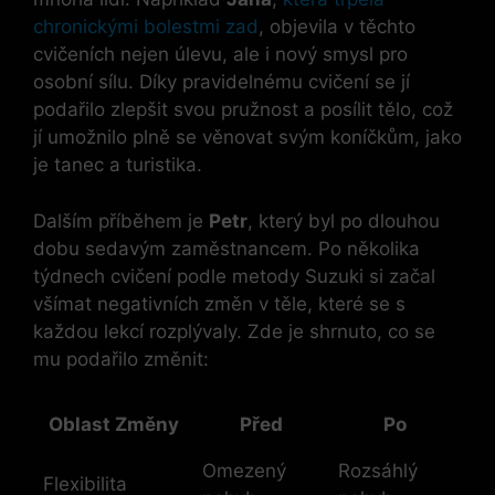
chronickými bolestmi zad
, objevila v ‍těchto
cvičeních nejen úlevu, ale i nový⁣ smysl ⁤pro
osobní sílu. ⁤Díky pravidelnému cvičení ‍se jí
podařilo zlepšit svou pružnost a posílit tělo, což
jí umožnilo plně se věnovat svým koníčkům, jako
je tanec a turistika.
Dalším příběhem je
Petr
, který byl po dlouhou
dobu sedavým zaměstnancem. Po několika
týdnech cvičení podle metody ‌Suzuki si začal
všímat negativních změn‌ v těle, které se s
každou lekcí rozplývaly. Zde je shrnuto, ‍co se
mu podařilo změnit:
Oblast Změny
Před
Po
Omezený
Rozsáhlý
Flexibilita