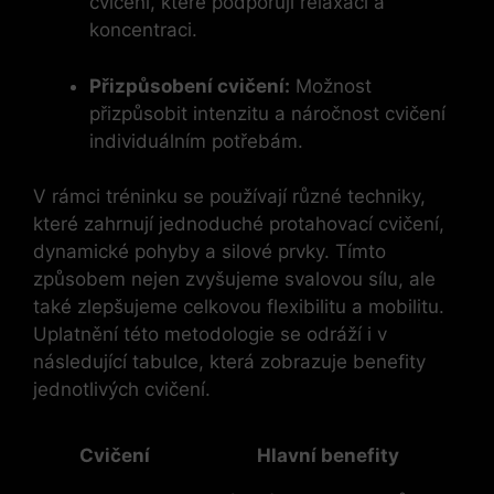
cvičení, které podporují relaxaci a
koncentraci.
Přizpůsobení cvičení:
Možnost
přizpůsobit intenzitu a náročnost cvičení
individuálním potřebám.
V ⁢rámci ​tréninku se používají různé⁤ techniky,
které‍ zahrnují jednoduché protahovací cvičení,
dynamické pohyby a silové prvky. Tímto
způsobem nejen zvyšujeme svalovou sílu, ale
také zlepšujeme ‍celkovou⁣ flexibilitu a mobilitu.
Uplatnění této metodologie se‌ odráží i v
‍následující tabulce, která zobrazuje benefity ​
jednotlivých cvičení.
Cvičení
Hlavní benefity