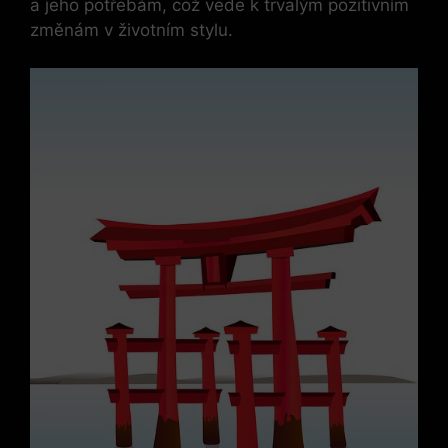
a jeho potřebám, což vede k trvalým pozitivním
změnám v životním stylu.