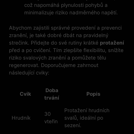
což napomáhá plynulosti pohybů a
minimalizuje riziko nadměrného napětí.
Abychom zajistili správné provedení a prevenci
zranění, je také dobré dbát na pravidelný
‌strečink. Přidejte do své rutiny krátké
protažení
před a po cvičení. ​Tím zlepšíte flexibilitu, snížíte
riziko svalových ⁤zranění⁣ a pomůžete tělu
regenerovat. ⁢Doporučujeme zahrnout
následující cviky:
Doba
Cvik
Popis
⁢trvání
Protažení ​hrudních
30
Hrudník
‍svalů, ideální po
vteřin
sezení.