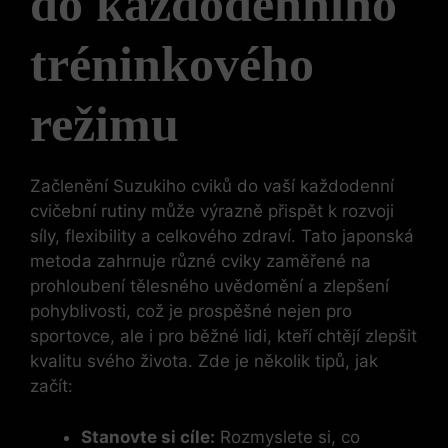
do každodenního⁣
tréninkového
režimu
Začlenění Suzukiho cviků⁣ do vaší každodenní
cvičební rutiny může výrazně ⁣přispět k rozvoji
síly, flexibility a celkového zdraví. Tato japonská
metoda zahrnuje různé ⁣cviky zaměřené na
prohloubení tělesného uvědomění a zlepšení
pohyblivosti, což je prospěšné nejen pro
sportovce, ale i pro běžné lidi, kteří chtějí zlepšit
kvalitu svého života. Zde je několik tipů, jak
začít:
Stanovte si cíle:
Rozmyslete si, co