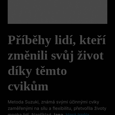
Příběhy lidí, kteří
změnili svůj život
díky ‌těmto
cvikům
Metoda Suzuki, známá svými účinnými cviky
zaměřenými ⁤na sílu a flexibilitu, ⁢přetvořila ​životy
mnoha lidí. Například
Jana
,
která trpěla