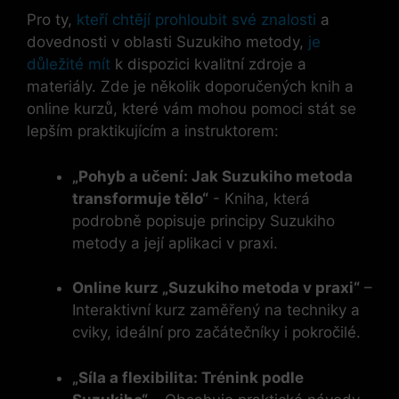
Pro ty,
kteří chtějí prohloubit své znalosti
a
dovednosti v‍ oblasti Suzukiho metody,
je ​
důležité mít
k​ dispozici kvalitní zdroje a
materiály. Zde je několik ‍doporučených knih​ a
online kurzů, které vám mohou pomoci stát se
lepším praktikujícím a instruktorem:
„Pohyb a učení: Jak Suzukiho metoda
transformuje‍ tělo“
-⁤ Kniha, která
podrobně popisuje principy Suzukiho
metody a její aplikaci v praxi.
Online kurz „Suzukiho metoda v praxi“
–
Interaktivní kurz zaměřený⁣ na techniky a
cviky, ideální pro začátečníky i pokročilé.
„Síla a flexibilita: Trénink ⁣podle