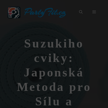
Přeskočit
PartyFit.cz
na
Menu
obsah
Suzukiho
cviky:
Japonská
Metoda pro
Sílu a