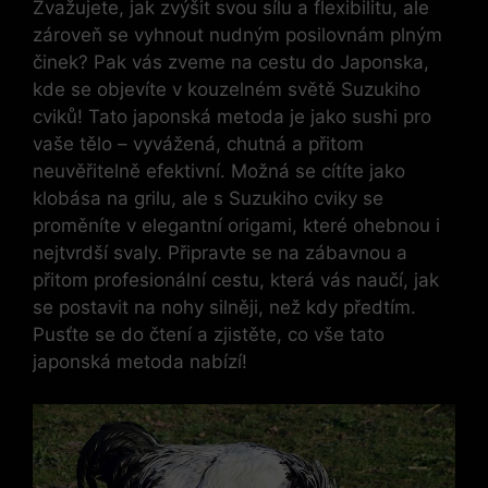
Zvažujete, jak‍ zvýšit svou sílu a flexibilitu, ale
zároveň se vyhnout nudným posilovnám plným
činek? Pak vás zveme na cestu do Japonska,
⁤kde se objevíte v kouzelném světě Suzukiho
cviků! Tato japonská‍ metoda je jako sushi pro
vaše tělo – vyvážená, chutná a přitom‍
neuvěřitelně efektivní. Možná se ⁣cítíte jako
klobása na grilu,⁤ ale s Suzukiho cviky se
proměníte v elegantní origami, které ohebnou i‌
nejtvrdší svaly. Připravte se na zábavnou a
přitom profesionální cestu, která vás naučí, jak
se⁣ postavit na nohy silněji, než⁣ kdy předtím.​
Pusťte se do čtení a zjistěte, co vše tato
japonská ⁣metoda nabízí!