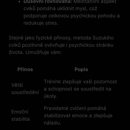
Duševní ​rovnováha:
Meditativní aspekt
cviků pomáhá uklidnit mysl, což ​
podporuje celkovou psychickou pohodu a
redukuje​ stres.
Stejně jako⁤ fyzické přínosy, ⁢metoda Suzukiho
cviků​ pozitivně ovlivňuje i psychickou stránku
života. ​Umožňuje vám:
Přínos
Popis
Trénink zlepšuje vaši ⁢pozornost‍
Větší
a schopnost se soustředit na‍
soustředění
úkoly.
Pravidelné cvičení‌ pomáhá
Emoční
stabilizovat emoce a zlepšuje
stabilita
náladu.