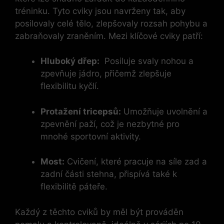
tréninku. Tyto cviky jsou navrženy tak, aby ​
posilovaly celé tělo,‍ zlepšovaly rozsah pohybu a
zabraňovaly zraněním. Mezi klíčové cviky patří:
Hluboký dřep:
⁤ Posiluje svaly nohou⁣ a
zpevňuje jádro, přičemž zlepšuje
flexibilitu kyčlí.
Protažení tricepsů:
Umožňuje ⁤uvolnění a​
zpevnění paží, což je nezbytné pro
mnohé sportovní aktivity.
Most:
Cvičení, které ⁢pracuje na síle zad a
‍zadní části stehna,⁢ přispívá také k
flexibilitě páteře.
Každý z těchto cviků by měl být prováděn