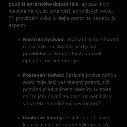
použití správného držení těla
, abyste mohli
maximálně využít potenciál jednotlivých cviků.
Při provádění cviků si ‌dejte pozor⁢ na následující
aspekty:
Kontrola⁢ dýchání:
‌ Dýchání hraje zásadní
roli ve výkonu. Snažte se dýchat
⁣pravidelně a klidně, abyste udrželi
optimální úroveň energie.
Postavení nohou:
Správná pozice nohou⁣
stabilizuje celý váš ‌tělesný postoj, což
pomáhá předcházet zraněním. Ujistěte
se, že jste pevně založeni na nohách a‍
váha‌ těla je rozložena rovnoměrně.
Uvolněné klouby:
Snažte se udržovat
klouby uvolněné během výkonu cviků,