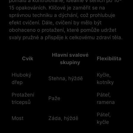
pomalu a ⁢kontrolovaně, ideálně v sériích po 10-
15 opakováních. Klíčové je zaměřit se na
správnou techniku a dýchání, což prohlubuje
efekt cvičení. Dále, ⁣cvičení by mělo být
obohaceno o protažení, ​které pomůže udržet
svaly pružné a přispěje k celkovému zdraví těla.
Hlavní‍ svalové
Cvik
Flexibilita
skupiny
Hluboký
Kyčle,
Stehna, hýždě
dřep
kotníky
Protažení
Páteř,
Paže
tricepsů
ramena
Páteř,
Most
Záda, hýždě
kyčle