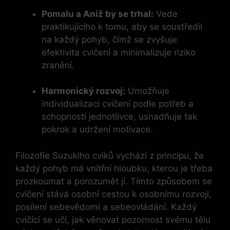
Pomalu a Aniž by se trhal:
Vede
praktikujícího ‍k tomu,⁤ aby⁤ se soustředil
na každý pohyb, čímž se zvyšuje
⁤efektivita cvičení a minimalizuje riziko
zranění.
Harmonický ⁢rozvoj:
Umožňuje
individualizaci cvičení podle potřeb a⁢
schopností jednotlivce, usnadňuje tak
pokrok a udržení motivace.
Filozofie Suzukiho ⁢cviků vychází z principu, že
každý pohyb má vnitřní hloubku, kterou je třeba
prozkoumat a porozumět jí. Tímto způsobem se
cvičení stává‍ osobní cestou k osobnímu rozvoji,
posílení sebevědomí a sebeovládání.‍ Každý
cvičící se učí, jak‌ věnovat pozornost svému tělu