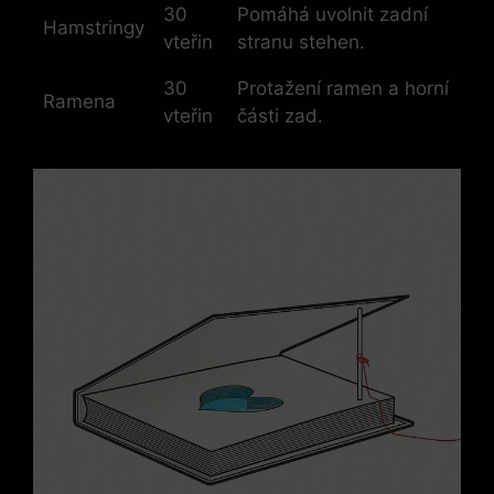
30
Pomáhá uvolnit zadní
Hamstringy
vteřin
stranu stehen.
30 ​
Protažení ramen a horní
Ramena
vteřin
části zad.