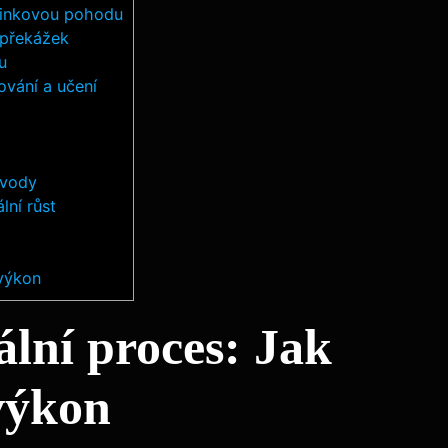
éninkovou pohodu
í překážek
u
ování a učení
ávody
ní růst
 výkon
lní proces: Jak
výkon