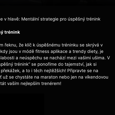
je v hlavě: Mentální strategie pro úspěšný trénink
ný trénink
ám řeknu, že klíč k úspěšnému tréninku se skrývá v
 kdy jsou v módě fitness aplikace a trendy diety, je
slabosti a neúspěchu se nachází mezi vašimi ušima. V
spěšný trénink“ se ponoříme do tajemství, jak si
řekážek, a to i těch nejtěžších! Připravte se na
ať už se chystáte na maraton nebo jen na víkendovou
stát vaším nejlepším trenérem!