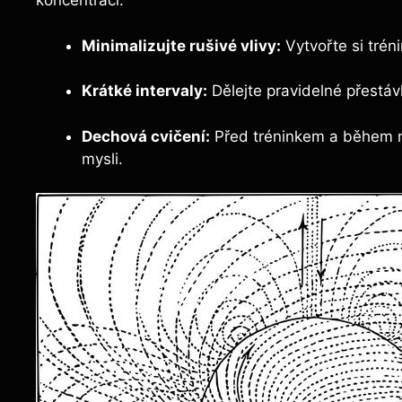
koncentraci:
Minimalizujte rušivé vlivy:
Vytvořte si trén
Krátké intervaly:
Dělejte pravidelné přestáv
Dechová cvičení:
Před tréninkem a během ně
mysli.