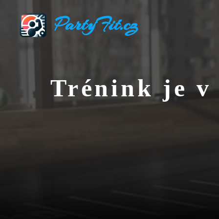
Přeskočit
PartyFit.cz
na
obsah
Trénink je v