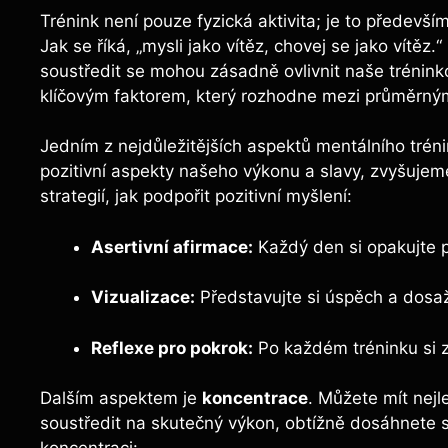
Trénink není pouze fyzická aktivita; je to předevš
Jak se říká, „mysli jako vítěz, chovej se jako vítěz
soustředit se mohou zásadně ovlivnit naše trénink
klíčovým faktorem, který rozhodne mezi průměrný
Jedním z nejdůležitějších aspektů mentálního trén
pozitivní aspekty našeho výkonu a slavy, zvyšujem
strategií, jak podpořit pozitivní myšlení:
Asertivní afirmace:
Každý den si opakujte p
Vizualizace:
Představujte si úspěch a dosaže
Reflexe pro pokrok:
Po každém tréninku si z
Dalším aspektem je
koncentrace
. Můžete mít nejl
soustředit na skutečný výkon, obtížně dosáhnete sv