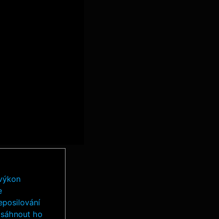
 výkon
e
eposilování
dosáhnout ho