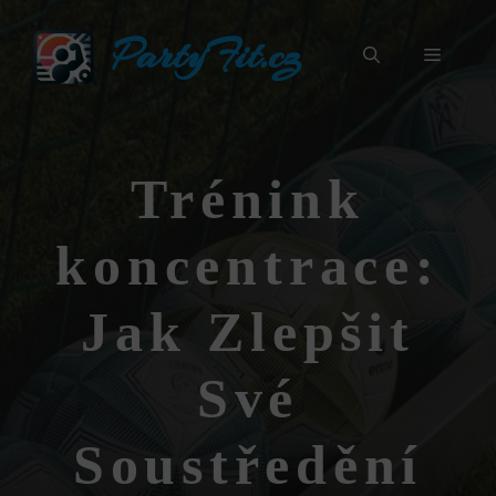
Přeskočit
PartyFit.cz
na
Menu
obsah
Trénink
koncentrace:
Jak Zlepšit
Své
Soustředění