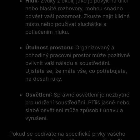
Hluk
: Zvuky z okolí, jako je povyk na ulici
nebo hlasité rozhovory, mohou snadno
odvést vaši pozornost. Zkuste najít klidné
místo nebo používat sluchátka s
potlačením hluku.
Útulnost prostoru
: Organizovaný a
pohodlný pracovní prostor může pozitivně
ovlivnit vaši náladu a soustředění.
Ujistěte se, že máte vše, co potřebujete,
na dosah ruky.
Osvětlení
: Správné osvětlení je nezbytné
pro udržení soustředění. Příliš jasné nebo
slabé osvětlení může způsobit únavu a
vyrušení.
Pokud se podíváte na specifické prvky vašeho