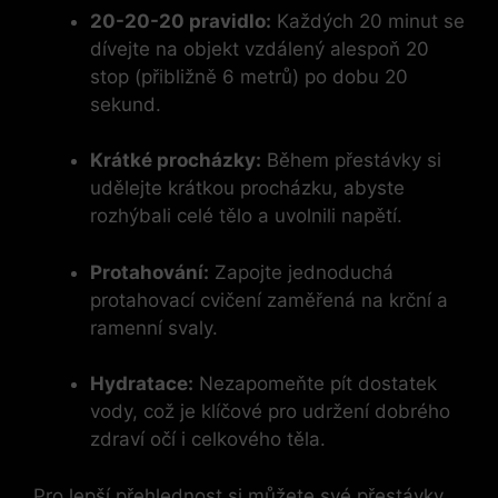
20-20-20 pravidlo:
Každých 20 minut se
dívejte na objekt vzdálený alespoň 20
stop (přibližně 6 metrů) po dobu 20
sekund.
Krátké procházky:
Během přestávky si
udělejte krátkou procházku, abyste
rozhýbali celé tělo a uvolnili napětí.
Protahování:
Zapojte jednoduchá
protahovací cvičení zaměřená na krční a
ramenní svaly.
Hydratace:
Nezapomeňte pít dostatek
vody, což je klíčové pro udržení dobrého
zdraví očí i celkového těla.
Pro lepší přehlednost si můžete své přestávky