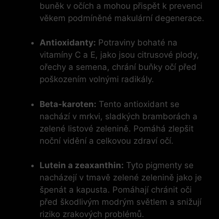
buněk v očích a mohou přispět k prevenci
věkem podmíněné makulární degenerace.
Antioxidanty:
Potraviny bohaté na
vitamíny C a E, jako jsou citrusové plody,
ořechy a semena, chrání buňky očí před
poškozením volnými radikály.
Beta-karoten:
Tento antioxidant se
nachází v mrkvi, sladkých bramborách a
zelené listové zelenině. Pomáhá zlepšit
noční vidění a celkovou zdraví očí.
Lutein a zeaxanthin:
Tyto pigmenty se
nacházejí v tmavě zelené zelenině jako je
špenát a kapusta. Pomáhají chránit oči
před škodlivým modrým světlem a snižují
riziko zrakových problémů.