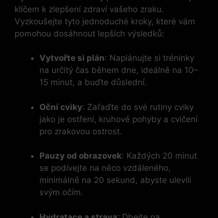
klíčem k zlepšení zdraví vašeho zraku.
Vyzkoušejte tyto jednoduché kroky, které vám
pomohou dosáhnout lepších výsledků:
Vytvořte si plán
: Naplánujte si tréninky
na určitý čas během dne, ideálně na 10–
15 minut, a buďte důslední.
Oční cviky
: Zařaďte do své rutiny cviky
jako je ostření, kruhové pohyby a cvičení
pro zrakovou ostrost.
Pauzy od obrazovek
: Každých 20 minut
se podívejte na něco vzdáleného,
minimálně na 20 sekund, abyste ulevili
svým očím.
Hydratace a strava
: Dbejte na