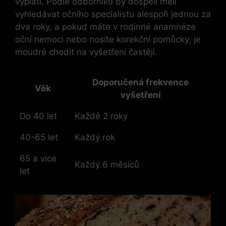
vyplatí. Podle odborníků by dospělí měli
vyhledávat očního specialistu alespoň jednou za
dva roky, a pokud máte v rodinné anamnéze
oční nemoci nebo nosíte korekční pomůcky, je
moudré chodit na vyšetření častěji.
Doporučená frekvence
Věk
vyšetření
Do 40 let
Každé 2 roky
40-65 let
Každý rok
65 a více
Každý 6 měsíců
let