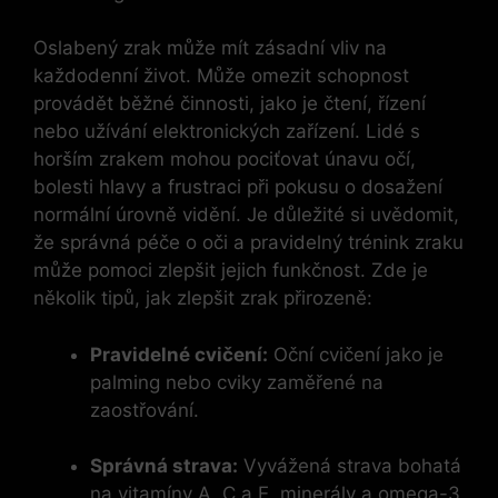
Oslabený zrak může mít zásadní vliv na
každodenní život. Může omezit schopnost
provádět běžné činnosti, jako je čtení, řízení
nebo užívání elektronických zařízení. Lidé s
horším zrakem mohou pociťovat únavu očí,
bolesti hlavy a frustraci při pokusu o dosažení
normální úrovně vidění. Je důležité si uvědomit,
že správná péče o oči a pravidelný trénink zraku
může pomoci zlepšit jejich funkčnost. Zde je
několik tipů, jak zlepšit zrak přirozeně:
Pravidelné cvičení:
Oční cvičení jako je
palming nebo cviky zaměřené na
zaostřování.
Správná strava:
Vyvážená strava bohatá
na vitamíny A, C a E, minerály a omega-3