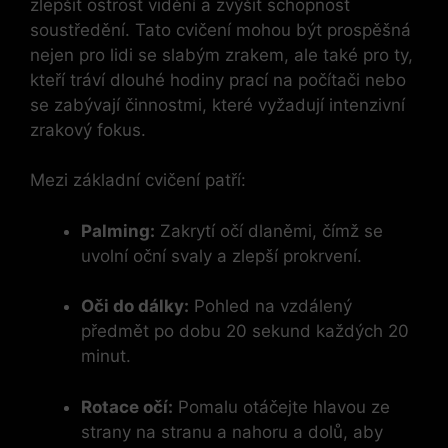
zlepšit ostrost vidění a zvýšit schopnost
soustředění. Tato cvičení mohou být prospěšná
nejen pro lidi se slabým zrakem, ale také pro ty,
kteří tráví dlouhé hodiny prací na počítači nebo
se zabývají činnostmi, které vyžadují intenzivní
zrakový fokus.
Mezi základní cvičení patří:
Palming:
Zakrytí očí dlaněmi, čímž se
uvolní oční svaly a zlepší prokrvení.
Oči do dálky:
Pohled na vzdálený
předmět po dobu 20 sekund každých 20
minut.
Rotace očí:
Pomalu otáčejte hlavou ze
strany na stranu a nahoru a dolů, aby