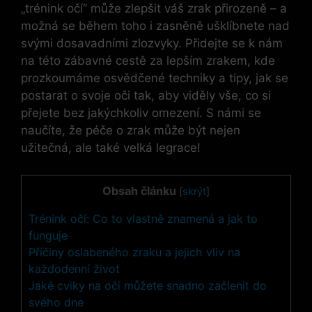
„trénink očí“ může zlepšit váš zrak přirozeně – a
možná se během toho i zasněně ušklíbnete nad
svými dosavadními zlozvyky. Přidejte se k nám
na této zábavné cestě za lepším zrakem, kde
prozkoumáme osvědčené techniky a tipy, jak se
postarat o svoje oči tak, aby viděly vše, co si
přejete bez jakýchkoliv omezení. S námi se
naučíte, že péče o zrak může být nejen
užitečná, ale také velká legrace!
Obsah článku
[
skrýt
]
Trénink očí: Co to vlastně znamená a jak to
funguje
Příčiny oslabeného zraku a jejich vliv na
každodenní život
Jaké cviky na oči můžete snadno začlenit do
svého dne