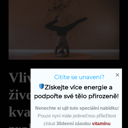
Vliv zdravého
Cítíte se unaveni?
Získejte více energie a 
životního stylu na
podpořte své tělo přirozeně!
kvalitu vašeho
Nenechte si ujít tuto speciální nabídku
!
Pouze nyní máte jedinečnou příležitost
získat
30denní zásobu
vitamínu