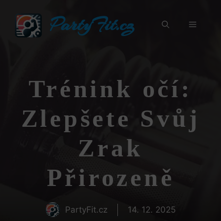
Přeskočit
PartyFit.cz
na
Menu
obsah
Trénink očí:
Zlepšete Svůj
Zrak
Přirozeně
PartyFit.cz
14. 12. 2025