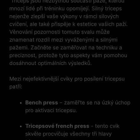
​ Triceps jsou nezbytnou součástí paže, kterou
mnozí lidé při tréninku opomíjejí. Silný‌ triceps
nejenže ⁤zlepší vaše výkony v rámci silových
cvičení, ale také přispěje k estetice vašich paží.
⁣Věnování pozornosti tomuto svalu může
znamenat rozdíl⁣ mezi vyváženými a silnými
pažemi. Začněte se zaměřovat na techniku a
preciznost, protože tyto aspekty vám pomohou
dosáhnout optimálních výsledků.
Mezi nejefektivnější cviky pro posílení tricepsu
patří:
Bench press
– zaměřte se na úzký úchop
pro aktivaci tricepsu.
Tricepsové french press
-⁢ tento cvik
skvěle procvičuje⁣ všechny tři hlavy