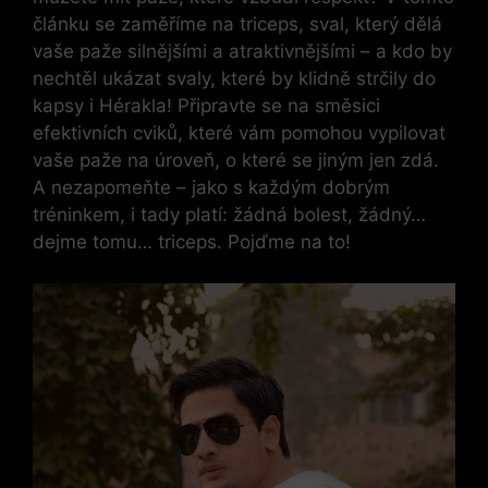
článku se zaměříme ​na triceps, sval, který dělá
vaše paže silnějšími a atraktivnějšími ⁣– a kdo by
nechtěl ukázat svaly, které by​ klidně strčily do
kapsy i Hérakla! Připravte se‍ na směsici​
efektivních ‍cviků, které vám pomohou vypilovat
vaše paže na úroveň, ​o které se ​jiným jen zdá.
A nezapomeňte – jako s každým dobrým
tréninkem, i tady platí: žádná bolest, ⁤žádný…
dejme tomu…⁣ triceps. Pojďme na to!