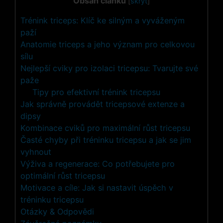
Obsah článku
[
skrýt
]
Trénink triceps: ​Klíč ke silným a vyváženým
paží
Anatomie triceps a jeho význam pro celkovou‌
sílu
Nejlepší cviky pro izolaci tricepsu:‍ Tvarujte‌ své ​
paže
Tipy⁣ pro efektivní trénink ​tricepsu
Jak správně provádět tricepsové extenze a
dipsy
Kombinace ‍cviků pro maximální růst tricepsu
Časté chyby ⁤při tréninku tricepsu​ a jak se jim
vyhnout
Výživa a regenerace: Co potřebujete pro
optimální růst⁣ tricepsu
Motivace a cíle: ⁣Jak si nastavit úspěch v
tréninku tricepsu
Otázky & Odpovědi