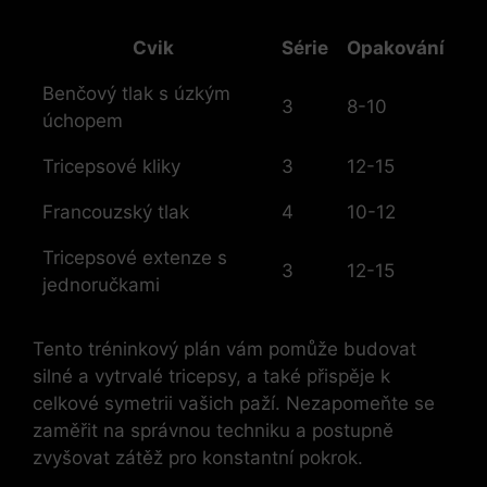
Cvik
Série
Opakování
Benčový tlak s úzkým
3
8-10
úchopem
Tricepsové kliky
3
12-15
Francouzský tlak
4
10-12
Tricepsové‍ extenze‌ s
3
12-15
jednoručkami
Tento tréninkový ‌plán vám pomůže budovat
‌silné a vytrvalé tricepsy, a také přispěje k
celkové symetrii vašich paží. Nezapomeňte se
⁢zaměřit na správnou techniku a postupně
zvyšovat zátěž pro konstantní pokrok.