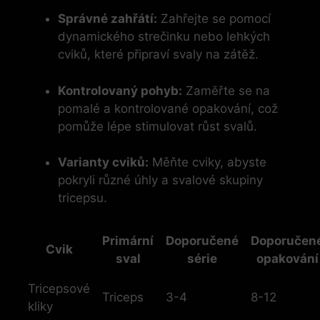
Správné zahřátí:
Zahřejte se⁢ pomocí
dynamického strečinku nebo lehkých
cviků, které připraví svaly na zátěž.
Kontrolovaný pohyb:
Zaměřte se na
pomalé a kontrolované opakování, což
pomůže lépe stimulovat růst svalů.
Varianty cviků:
⁢Měňte cviky, abyste‌
pokryli různé úhly a⁣ svalové skupiny
tricepsu.
Primární
Doporučené
Doporučen
Cvik
sval
série
‌opakování
Tricepsové
Triceps
3-4
8-12
kliky