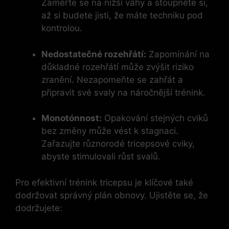
⁢Zaměřte se na nižší váhy a stoupněte si,
až si budete jisti, že⁢ máte techniku pod
kontrolou.
Nedostatečné rozehřátí:
Zapomínání na
důkladné rozehřátí ⁣může zvýšit⁢ riziko
zranění.‌ Nezapomeňte se zahřát a
připravit své ⁤svaly na náročnější trénink.
Monotónnost:
Opakování stejných cviků
bez změny může ‌vést k⁢ stagnaci.
Zařazujte ⁤různorodé tricepsové cviky,
abyste stimulovali ​růst svalů.
Pro efektivní trénink ⁣tricepsu je klíčové také
dodržovat správný plán obnovy. Ujistěte se, že
dodržujete: