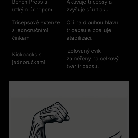
Bench ‌Press s
Aktivuje tricepsy a
úzkým úchopem
zvyšuje sílu tlaku.
Tricepsové extenze
Cílí na dlouhou ​hlavu ​
s jednoručními
tricepsu a posiluje
⁣činkami
stabilizaci.
Izolovaný cvik
Kickbacks s
zaměřený na ​celkový
jednoručkami
tvar tricepsu.