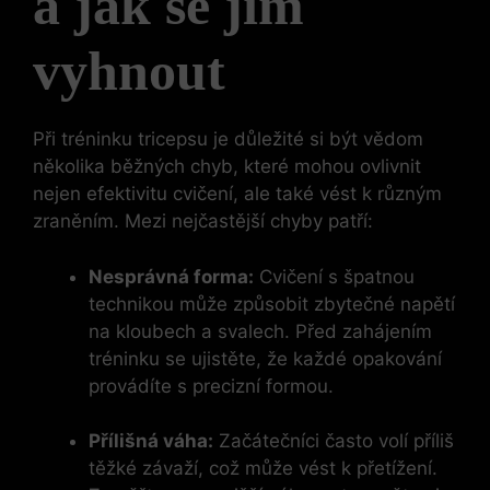
a jak se jim
vyhnout
Při tréninku tricepsu je důležité si být vědom
několika běžných ⁢chyb, které mohou ovlivnit
nejen efektivitu cvičení, ale také vést k různým
zraněním.‍ Mezi‌ nejčastější ‌chyby patří:
Nesprávná forma:
Cvičení s špatnou
technikou ‌může způsobit zbytečné napětí
na ‌kloubech a svalech. Před zahájením
tréninku se ujistěte, že ⁤každé opakování
provádíte s precizní formou.
Přílišná váha:
Začátečníci často volí příliš
těžké závaží, což‌ může vést k přetížení.