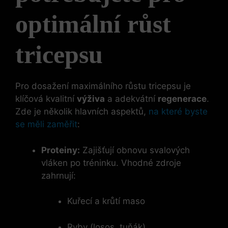
optimální růst⁣
tricepsu
Pro dosažení maximálního ​růstu tricepsu je
klíčová kvalitní
výživa
a adekvátní
regenerace
.
Zde je několik hlavních aspektů,
na které byste
se měli zaměřit
:
Proteiny:
Zajišťují obnovu svalových
vláken po tréninku. Vhodné zdroje
‌zahrnují:
Kuřecí a krůtí maso
Ryby (losos, tuňák)