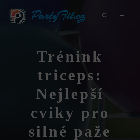
Přeskočit
PartyFit.cz
na
Menu
obsah
Trénink
triceps:
Nejlepší
cviky pro
silné paže