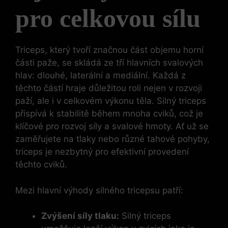
pro celkovou‌ sílu
Triceps, který tvoří značnou část objemu horní
části paže, se skládá ze tří hlavních svalových
hlav: dlouhé, laterální⁤ a mediální. Každá z
těchto částí hraje důležitou roli nejen v ​rozvoji
paží,⁢ ale i v celkovém výkonu těla. Silný triceps
přispívá k⁤ stabilitě během mnoha‌ cviků, což je
klíčové pro rozvoj⁤ síly a svalové hmoty. Ať už⁢ se
zaměřujete na tlaky nebo​ různé tahové pohyby,
triceps je nezbytný pro efektivní provedení
těchto cviků.
Mezi hlavní⁣ výhody silného tricepsu patří:
Zvýšení síly tlaku:
Silný triceps