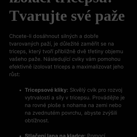
Tvarujte‌ své ​paže
Chcete-li dosáhnout silných a dobře
tvarovaných paží, je důležité zaměřit​ se⁢ na
triceps,⁣ který tvoří přibližně dvě třetiny objemu⁢
vašeho ​paže. Následující cviky vám pomohou
efektivně izolovat triceps ⁤a maximalizovat jeho
růst:
Tricepsové​ kliky:
Skvělý cvik pro rozvoj
vytrvalosti a ⁢síly v tricepsu. Provádějte je
na rovné ploše s nohama na‍ zemi ⁤nebo
na zvednutém povrchu, abyste zvýšili
obtížnost.
Stlačení lana na kladce:
Pomocí