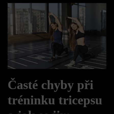
Časté chyby ⁤při
tréninku tricepsu​