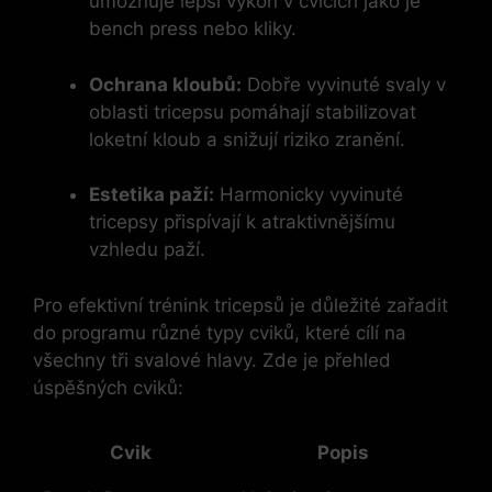
umožňuje lepší výkon v cvicích jako je
bench press nebo kliky.
Ochrana kloubů:
Dobře vyvinuté svaly v
oblasti‍ tricepsu pomáhají ⁤stabilizovat
loketní kloub a snižují ⁤riziko zranění.
Estetika paží:
Harmonicky‍ vyvinuté
tricepsy přispívají k atraktivnějšímu
vzhledu paží.
Pro efektivní trénink tricepsů je ⁢důležité zařadit
do programu různé typy cviků, které cílí na
všechny tři ‍svalové hlavy. Zde je přehled
úspěšných cviků:
Cvik
Popis