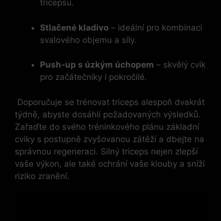
tricepsu.
Stlačené kladivo
– ideální pro kombinaci
‍svalového objemu a síly.
Push-up s úzkým úchopem
– skvělý cvik
pro začátečníky i pokročilé.
‌ Doporučuje‌ se⁣ trénovat​ triceps alespoň dvakrát
týdně,⁢ abyste dosáhli požadovaných výsledků.
Zařaďte do svého tréninkového plánu základní⁣
cviky ‍s postupně zvyšovanou zátěží a dbejte na
správnou regeneraci. Silný triceps nejen zlepší
vaše výkon, ale také ochrání vaše klouby a sníží
riziko zranění.