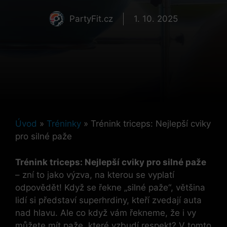
PartyFit.cz
1. 10. 2025
Úvod
»
Tréninky
»
Trénink triceps: Nejlepší cviky
pro silné paže
Trénink triceps: Nejlepší cviky pro silné paže
– zní to jako výzva, na kterou se ‍vyplatí
odpovědět! Když se⁤ řekne „silné paže“, většina
lidí si představí superhrdiny, ⁢kteří zvedají auta
nad hlavu. Ale co když vám řekneme, že i vy
můžete mít paže, které vzbudí respekt? V tomto