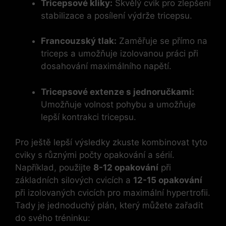
Tricepsové kliky:
Skvělý ⁣cvik pro zlepšení
stabilizace a posílení výdrže tricepsu.
Francouzský tlak:
Zaměřuje se⁣ přímo na
triceps a umožňuje izolovanou práci při
dosahování maximálního⁣ napětí.
Tricepsové extenze s jednoručkami:
Umožňuje volnost pohybu a‍ umožňuje
lepší kontrakci tricepsu.
Pro⁣ ještě lepší výsledky zkuste kombinovat tyto
cviky s různými počty opakování a sérií.
Například, použijte
8-12 opakování
při
základních silových cvicích a
12-15 opakování
při izolovaných cvicích pro maximální hypertrofii.
Tady je jednoduchý plán, který můžete ‌zařadit⁤
do svého tréninku: