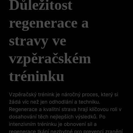
Důležitost‌
regenerace a
stravy ve
vzpěračském
tréninku
Vzpěračský trénink je ⁣náročný proces, který‍ si
žádá víc než jen odhodlání a techniku.
Regenerace a kvalitní strava hrají klíčovou roli ⁤v
dosahování těch nejlepších výsledků. Po
⁤intenzivním tréninku je ‍obnovení sil​ a⁣
regenerace tkání nezbytné pro prevenci ​zranění