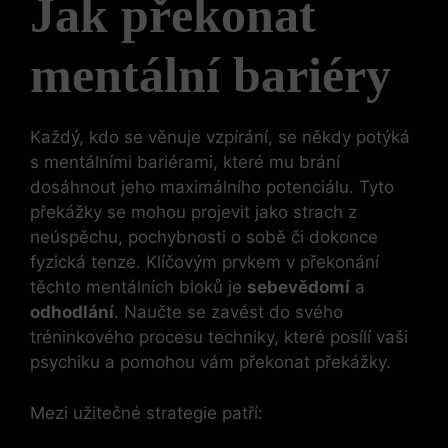
Jak překonat‌
mentální bariéry
Každý,⁣ kdo se věnuje vzpírání, se někdy potýká
s mentálními bariérami, které mu brání
dosáhnout jeho maximálního potenciálu. Tyto
překážky ⁣se mohou ‌projevit jako strach z
neúspěchu, pochybnosti o sobě či dokonce
fyzická tenze. Klíčovým prvkem v ⁤překonání
těchto mentálních bloků je
sebevědomí
a
odhodlání
. Naučte se zavést ⁣do svého
tréninkového procesu techniky, které posílí vaši
psychiku​ a pomohou vám překonat​ překážky.
Mezi užitečné strategie patří: