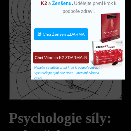
K2
a
Ženšenu
.
Udělejte první krok k
podpoře zdraví.
🎁 Chci Ženšen ZDARMA
Chci Vitamin K2 ZDARMA 🎁
Nebojte se udělat první krok k podpoře zdraví. 
Vyzkoušejte nyní bez rizika - 30denní zásoba 
čeká!
Psychologie síly: