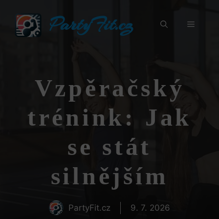
Přeskočit
PartyFit.cz
na
Menu
obsah
Vzpěračský
trénink: Jak
se stát
silnějším
PartyFit.cz
9. 7. 2026