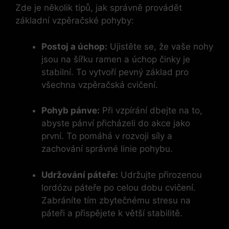
Zde je několik tipů,⁤ jak správně⁤ provádět
základní vzpěračské pohyby:
Postoj a úchop:
Ujistěte se, že vaše nohy
jsou na šířku ramen a úchop činky je
stabilní.​ To vytvoří pevný základ pro
všechna vzpěračská cvičení.
Pohyb pánve:
Při vzpírání dbejte‍ na to,
abyste pánví ‍přicházeli do‌ akce jako​
první. To pomáhá v rozvoji síly a
zachování správné linie pohybu.
Udržování páteře:
Udržujte přirozenou
lordózu páteře ​po ‌celou dobu cvičení.
Zabráníte tím zbytečnému ​stresu na
páteři a přispějete k větší stabilitě.