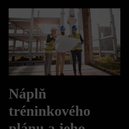
Náplň
tréninkového
plánu a jeho