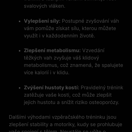
svalových vláken.
Vylepšení⁤ síly:
Postupné ⁤zvyšování váh
vám pomůže získat sílu, kterou můžete
využít i v každodenním životě.
Zlepšení metabolismu:
Vzvedání
těžkých vah‍ zvyšuje váš ⁤klidový
metabolismus, což znamená, že spalujete
více kalorií i v klidu.
Zvýšení hustoty kostí:
Pravidelný trénink
zatěžuje vaše kosti, což může ⁢zlepšit
jejich hustotu a snížit riziko osteoporózy.
Dalšími výhodami vzpěračského​ tréninku jsou
zlepšení stability a‍ motoriky, kudy se prohlubuje
vaše spojení s tělem. Neustále se učíte o