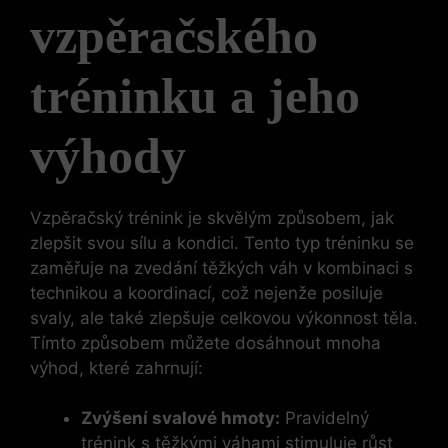
vzpěračského
tréninku a ‍jeho
výhody
Vzpěračský trénink je skvělým způsobem, jak‌
zlepšit svou sílu a ‍kondici. Tento typ tréninku ‌se
zaměřuje na zvedání těžkých váh v kombinaci s
technikou a koordinací, což ⁢nejenže posiluje
svaly, ale také zlepšuje celkovou výkonnost těla.⁢
Tímto způsobem můžete dosáhnout mnoha
výhod, které zahrnují:
Zvýšení svalové hmoty:
Pravidelný⁢
trénink s těžkými váhami stimuluje růst