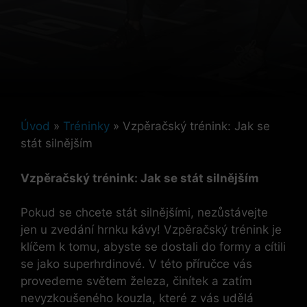
Úvod
»
Tréninky
»
Vzpěračský trénink: Jak se
stát silnějším
Vzpěračský trénink: Jak se stát silnějším
Pokud se chcete stát silnějšími, nezůstávejte​
jen u zvedání hrnku ⁣kávy!⁤ Vzpěračský trénink je
klíčem ⁤k tomu, abyste se ​dostali⁤ do formy a cítili⁤
se ​jako superhrdinové. V této příručce vás‍
provedeme světem železa, činítek a zatím
nevyzkoušeného kouzla, ‍které z vás udělá