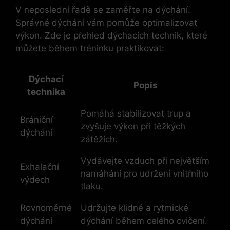
V neposlední řadě se‌ zaměřte na dýchání.
Správné dýchání ​vám⁤ pomůže optimalizovat
výkon. Zde⁤ je přehled ⁤dýchacích technik, které​
můžete během tréninku ‍praktikovat:
Dýchací
Popis
technika
Pomáhá stabilizovat⁢ trup a
Brániční
zvyšuje ​výkon při ⁢těžkých⁤
dýchání
zátěžích.
Vydávejte vzduch při největším
Exhalační ​
namáhání pro udržení vnitřního⁣
výdech
tlaku.
Rovnoměrné
Udržujte klidné a ‍rytmické
dýchání
dýchání během celého cvičení.