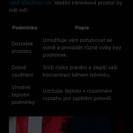
také důležitou roli
. Ideální tréninková ⁣prostor ‌by
⁤měl mít:
Podmínka
Popis
Umožňuje vám pohybovat se
Dostatek
volně a​ provádět různé‍ cviky ⁤bez
prostoru
podmínek.
Dobré
Sníží riziko zranění a zlepší vaši
osvětlení
koncentraci během tréninku.
Vhodné
Udržujte teplotu v rozumném
teplotní
rozsahu pro zajištění pohodlí.
podmínky