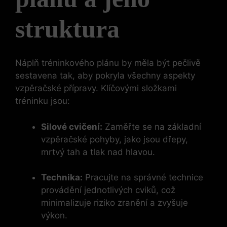
struktura
Náplň⁢ tréninkového plánu by měla být pečlivě
sestavena tak, aby pokryla všechny aspekty
vzpěračské přípravy. Klíčovými složkami
tréninku jsou:
Silové cvičení:
Zaměřte ⁢se na ​základní
vzpěračské pohyby, jako jsou dřepy,⁤
mrtvý tah a tlak nad ⁤hlavou.
Technika:
Pracujte na správné technice
provádění jednotlivých⁢ cviků, což
minimalizuje riziko zranění a zvyšuje
výkon.