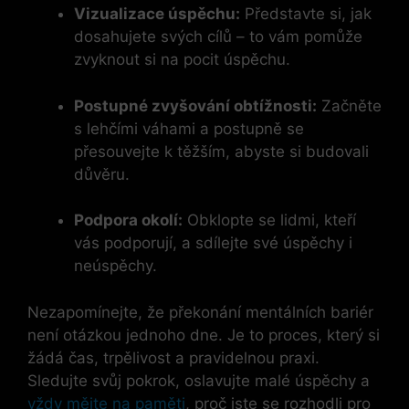
Vizualizace⁢ úspěchu:
Představte si, jak
dosahujete‌ svých ⁣cílů – to vám pomůže
zvyknout‌ si​ na pocit úspěchu.
Postupné zvyšování obtížnosti:
Začněte
s ⁤lehčími váhami ⁢a postupně se
přesouvejte ‍k těžším, abyste si budovali
důvěru.
Podpora⁤ okolí:
Obklopte se lidmi, kteří
vás podporují, a sdílejte své úspěchy i
neúspěchy.
Nezapomínejte, že překonání mentálních bariér
není otázkou jednoho dne. Je ⁤to ⁣proces,⁣ který⁢ si
žádá čas, trpělivost a pravidelnou praxi.
Sledujte svůj pokrok, oslavujte malé úspěchy a
vždy mějte na paměti
, proč jste se rozhodli pro