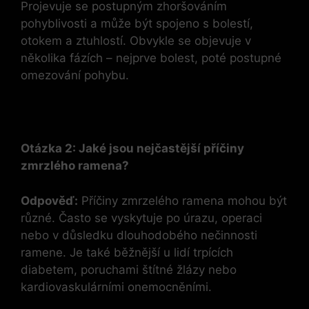
Projevuje se postupným zhoršováním
pohyblivosti a může být spojeno s bolestí,
otokem a ztuhlostí. Obvykle se objevuje v
několika fázích – nejprve bolest, poté postupné
omezování pohybu.
Otázka 2: Jaké jsou nejčastější příčiny
zmrzlého ramena?
Odpověď:
Příčiny zmrzelého ramena mohou být
různé. Často se vyskytuje po úrazu, operaci
nebo v důsledku dlouhodobého nečinnosti
ramene. Je také běžnější u lidí trpících
diabetem, poruchami štítné žlázy nebo
kardiovaskulárními onemocněními.