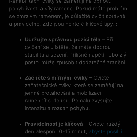
Rehabilitační cviky se zaměřují na obnovu
pohyblivosti a síly ramene. Pokud máte problém
se zmrzlým ramenem, je důležité cvičit správně
a pravidelně. Zde jsou některé klíčové tipy, :
Udržujte správnou pozici těla
– Při
cvičení se ujistěte, že máte dobrou
stabilitu a sezení. Přílišné napětí nebo zlý
postoj může způsobit dodatečné zranění.
Začněte s mírnými cviky
– Cvičte
začátečnické cviky, které se zaměřují na
jemné protahování a mobilizaci
ramenního kloubu. Pomalu zvyšujte
intenzitu a rozsah pohybu.
Pravidelnost je klíčová
– Cvičte každý
den alespoň 10-15 minut,
abyste posílili