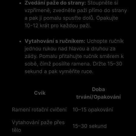
Zvedání paže do strany:
Stoupněte si
vzpřímeně, zvedněte paži přímo do strany
a pak ji pomalu spusťte dolů. Opakujte
10-12 krát pro každou paži.
Vytahování s ručníkem:
Uchopte ručník
jednou rukou nad hlavou a druhou za
zády. Pomalu přitahujte ručník směrem k
sobě, čímž posílíte ramena. Držte 15–30
sekund a pak vyměňte ruce.
Doba
Cvik
trvání/Opakování
Ramení rotační cvičení
10–15 opakování
Vytahování paže přes
15–30 sekund
tělo