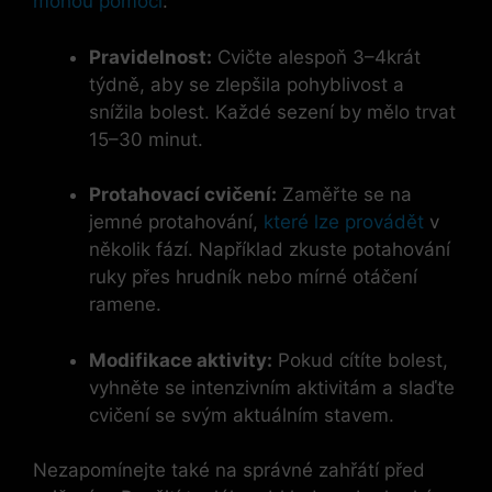
mohou pomoci
:
Pravidelnost:
Cvičte alespoň 3–4krát
týdně, aby se zlepšila pohyblivost a
snížila bolest. Každé sezení by mělo trvat
15–30 minut.
Protahovací cvičení:
Zaměřte se na
jemné protahování,
které lze provádět
v
několik fází. Například zkuste potahování
ruky přes hrudník nebo mírné otáčení
ramene.
Modifikace aktivity:
Pokud cítíte bolest,
vyhněte se intenzivním aktivitám a slaďte
cvičení se svým aktuálním stavem.
Nezapomínejte také na správné zahřátí před