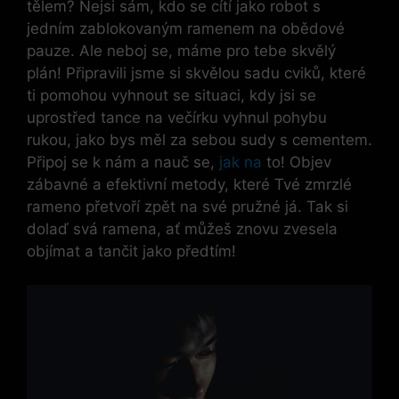
tělem? Nejsi sám, kdo se cítí jako robot s
jedním zablokovaným ramenem na obědové
pauze. Ale neboj se, máme pro tebe skvělý
plán! Připravili jsme si skvělou sadu cviků, které
ti pomohou vyhnout se situaci, kdy jsi se
uprostřed tance na večírku vyhnul pohybu
rukou, jako bys měl za sebou sudy s cementem.
Připoj se k nám a nauč se,
jak na
to! Objev
zábavné a efektivní metody, které Tvé zmrzlé
rameno přetvoří zpět na své pružné já. Tak si
dolaď svá ramena, ať můžeš znovu zvesela
objímat a tančit jako předtím!