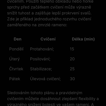
cvičením. Použití teplého obkladu nebo horké
sprchy před začátkem cvičení může výrazně
snížit tuhost a zajišťuje lepší prokrvení svalů.
Zde je příklad jednoduchého rozvrhu cvičení
zaměřeného na zmrzlé rameno:
Den
Cvičení
Délka (min)
Pondělí
Protahování;
15
Úterý
Posilování;
20
Čtvrtek
Stabilizace;
25
Pátek
Úlevová cvičení;
30
Sledováním tohoto plánu a pravidelným
cvičením můžete dosáhnout zlepšení flexibility a
výrazného snížení bolesti ve vašem rameni. A