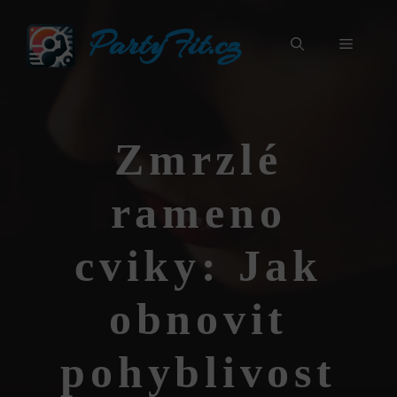
Přeskočit
PartyFit.cz
na
Menu
obsah
Zmrzlé
rameno
cviky: Jak
obnovit
pohyblivost