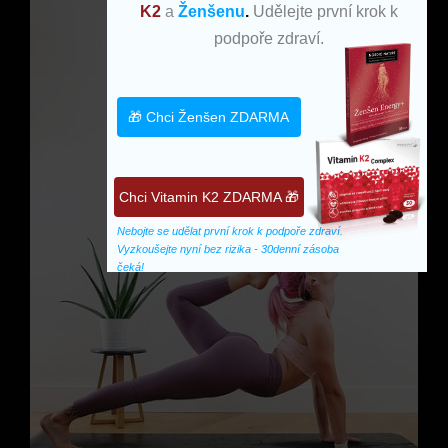
K2
a
Ženšenu
.
Udělejte první krok k
podpoře zdraví.
🎁 Chci Ženšen ZDARMA
Chci Vitamin K2 ZDARMA 🎁
Nebojte se udělat první krok k podpoře zdraví. 
Vyzkoušejte nyní bez rizika - 30denní zásoba 
čeká!