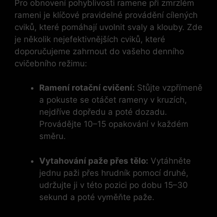
Pro obnovení pohyblivosti ramene při zmrzlém
rameni je klíčové pravidelné provádění cílených
cviků, které pomáhají uvolnit svaly a klouby. Zde
je několik nejefektivnějších cviků, které
doporučujeme zahrnout do vašeho denního
cvičebního režimu:
Ramení rotační cvičení:
Stůjte vzpřímeně
a pokuste se otáčet rameny v kruzích,
nejdříve dopředu a poté dozadu.
Provádějte 10–15 opakování v každém
směru.
Vytahování paže přes tělo:
Vytáhněte
jednu paži přes hrudník pomocí druhé,
udržujte ji v této pozici po dobu 15–30
sekund a poté vyměňte paže.