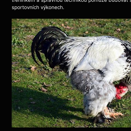
tréninkem a správnou⁢ technikou ​pomůže budovat sílu
sportovních ⁤výkonech.