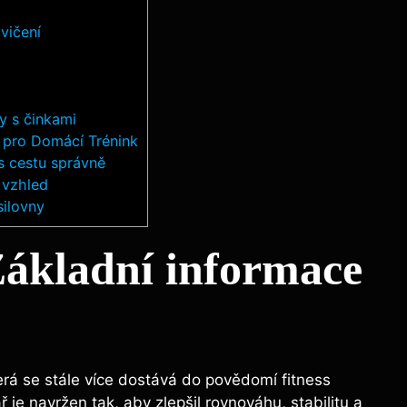
cvičení
ly s činkami
e pro Domácí Trénink
s cestu správně
t vzhled
silovny
Základní informace
erá ​se stále⁤ více‍ dostává do povědomí fitness
ř ‍je‌ navržen tak, aby zlepšil rovnováhu, stabilitu a⁢