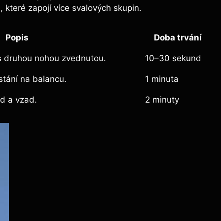
, které zapojí více svalových‍ skupin.
Popis
Doba trvání
s ⁣druhou ⁣nohou zvednutou.
10–30 ‌sekund
 stání na balancu.
1 minuta
ed a vzad.
2 minuty