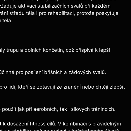
yžaduje ⁢aktivaci⁣ stabilizačních‌ svalů při každém
ání ⁣středu těla ⁣i pro rehabilitaci, protože poskytuje
 těla.
y trupu a dolních končetin, což přispívá k lepší
 účinné pro posílení břišních a zádových svalů.
ro lidi, kteří se zotavují ze zranění nebo chtějí zlepšit
o použít jak při⁢ aerobních, tak i⁤ silových trénincích.
‍k dosažení ‍fitness cílů. ‍V kombinaci s pravidelným