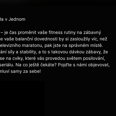
Síla v Jednom
‌ – je čas ⁣proměnit vaše fitness ​rutiny ​na zábavný​
vaše balanční dovednosti by si zasloužily ⁤víc, než
elevizního maratonu,​ pak jste na správném místě.
 ‍síly a stability, ‍a to s takovou ‍dávkou⁤ zábavy, že
e⁣ na⁢ cviky, které ⁢vás provedou světem posilování,⁣
​seriálu.‍ Na co ještě​ čekáte? Pojďte s námi objevovat,
 mluví samy za sebe!