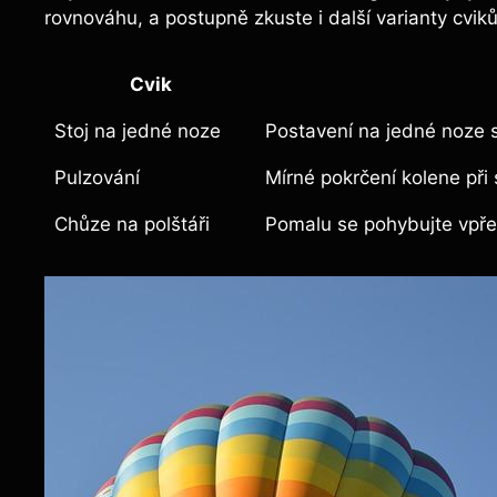
‌rovnováhu, a postupně zkuste i ‌další varianty cviků
Cvik
Stoj na jedné⁤ noze
Postavení na jedné​ noze 
Pulzování
Mírné pokrčení ⁤kolene ⁤při
Chůze na​ polštáři
Pomalu​ se⁢ pohybujte vpř