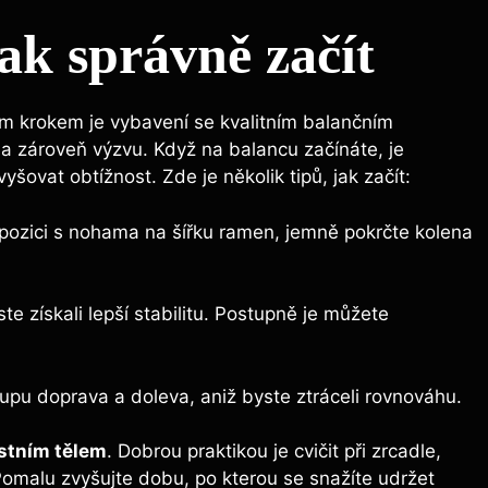
Jak správně začít
ím krokem ⁤je⁢ vybavení se kvalitním balančním
a zároveň​ výzvu. Když na balancu začínáte,⁤ je
vyšovat obtížnost. Zde je několik ⁣tipů, jak začít:
pozici s nohama na šířku‌ ramen, jemně pokrčte kolena
 ⁢získali‍ lepší​ stabilitu. Postupně‍ je můžete
rupu doprava a doleva,​ aniž byste ztráceli rovnováhu.
astním tělem
. Dobrou praktikou je cvičit při zrcadle,
malu zvyšujte dobu, po⁣ kterou ‌se⁤ snažíte udržet