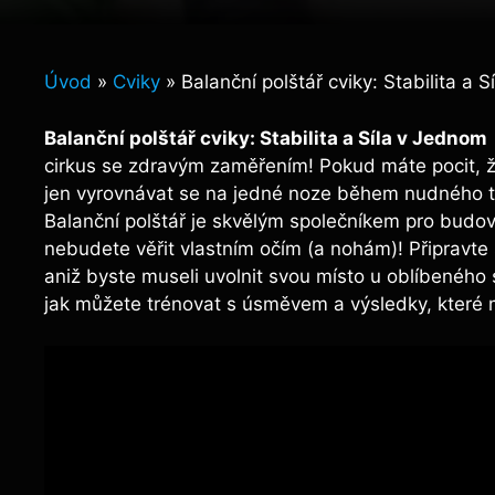
Úvod
»
Cviky
»
Balanční polštář cviky: Stabilita a 
Balanční polštář cviky: Stabilita⁤ a Síla v Jednom
cirkus se zdravým zaměřením! Pokud máte pocit, že 
jen vyrovnávat se na jedné noze‍ během ‌nudného t
Balanční polštář je skvělým společníkem pro budování
‌nebudete věřit vlastním očím (a nohám)! Připravte s
aniž byste museli uvolnit ​svou místo⁤ u oblíbeného 
⁢jak můžete trénovat⁤ s úsměvem⁢ a výsledky, které