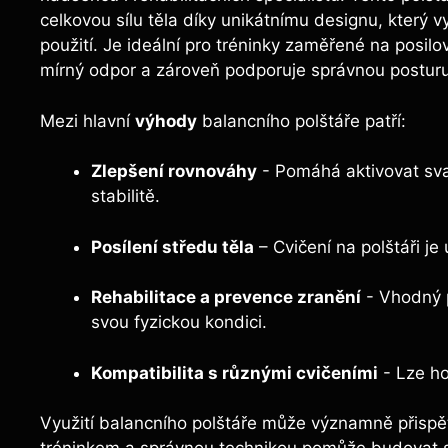
celkovou ‌sílu těla díky ⁢unikátnímu​ designu, který ⁤v
použití. Je ideální pro tréninky⁤ zaměřené ‌na posilov
⁤mírný odpor a zároveň podporuje ⁢správnou posturu
Mezi hlavní
výhody
balancního ⁢polštáře patří:
Zlepšení⁣ rovnováhy
-⁣ Pomáhá aktivovat sval
‍stabilitě.
Posílení středu těla
– Cvičení na polštáři je
Rehabilitace a prevence zranění
-‍ Vhodný p
svou fyzickou kondici.
Kompatibilita s různými cvičeními
‍- Lze ⁢h
Využití ​balancního polštáře může významně‌ přispět 