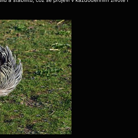
 a‌ stabilitu, ‍což se ‌projeví v každodenním životě i‍