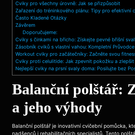
Cviky⁣ pro všechny úrovně: Jak ⁣se přizpůsobit
Zařazení⁣ do tréninkového ‌plánu: Tipy pro ⁣efektivní 
Často Kladené Otázky
Závěrem
Doporučujeme:
Cviky s činkami na břicho: Získejte pevné břišní sva
Zásobník cviků s vlastní vahou: Kompletní Průvodc
Workout cviky pro začátečníky: Začněte svou fitnes
Cviky proti celulitide: Jak zpevnit pokožku a zlepši
Nejlepší cviky na prsní svaly doma: Posilujte bez Po
Balanční polštář: 
a jeho výhody
Balanční polštář je ⁣inovativní cvičební pomůcka, kt
nadšenců‍ i⁣ rehabilitačních​ specialistů. Tento polštá