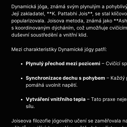
Dynamická jóga, známá svým plynulým a pohyblivým
Její zakladatel, **K. Pattabhi Jois**, se stal klíčov
popularizovala. Joisova metoda, známá jako **Ash
s koordinovaným dýcháním, což umožňuje cvičícím n
duševní soustředění a vnitřní klid.
Mezi charakteristiky Dynamické jógy patří:
Plynulý přechod mezi pozicemi
– Cvičící s
Synchronizace dechu s pohybem
– Každý 
pomáhá uvolnit napětí.
Vytváření vnitřního tepla
– Tato praxe nejen
sílu.
Joiseova filozofie jógového učení se zaměřovala na 