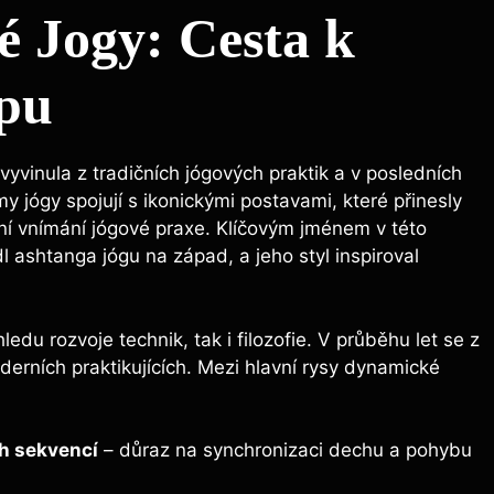
é Jogy: Cesta k
pu
 vyvinula z tradičních jógových praktik a v posledních
my jógy spojují s ikonickými postavami, které přinesly
rní vnímání jógové praxe. Klíčovým jménem v této
edl ashtanga jógu na západ, a jeho styl inspiroval
hledu rozvoje technik, tak i filozofie. V průběhu let se z
oderních praktikujících. Mezi hlavní rysy dynamické
h sekvencí
– důraz na synchronizaci dechu a pohybu