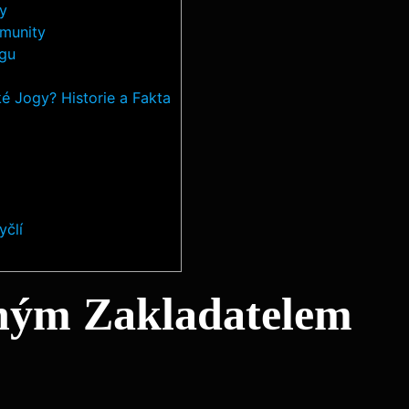
y
omunity
ogu
é Jogy? Historie a Fakta
yčlí
ným Zakladatelem