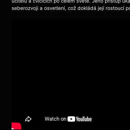
učitelů a cvičících po celém světě. Jeho přístup u
seberozvoji a osvetlení, což dokládá její rostoucí 