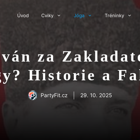
Úvod
Cviky
Jóga
Tréninky
ován za Zakladat
gy? Historie a Fa
PartyFit.cz
29. 10. 2025