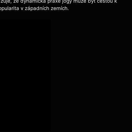
kazuje, že dynamická praxe jógy může být cestou k
popularita v západních zemích.