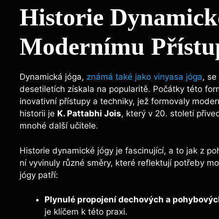
Historie Dynamick
Modernímu Přístu
Dynamická jóga,
známá také jako vinyasa jóga
, se
desetiletích získala na popularitě. Počátky této for
inovativní přístupy a techniky, jež formovaly mode
historii je
K. Pattabhi Jois
, který v 20. století přiv
mnohé další učitele.
Historie dynamické jógy je fascinující, a to jak z po
ní vyvinuly různé směry, které reflektují potřeby m
jógy patří:
Plynulé propojení dechových a pohybovýc
je klíčem k této praxi.