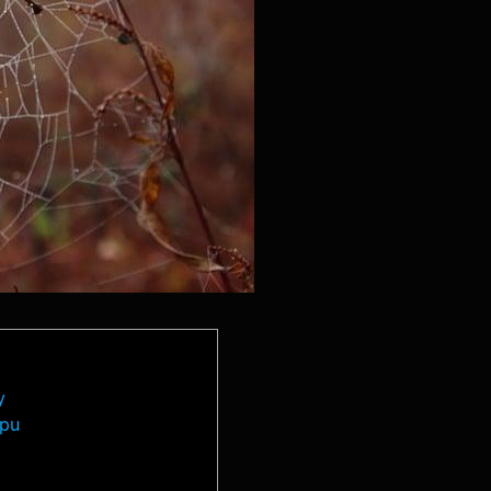
y
upu