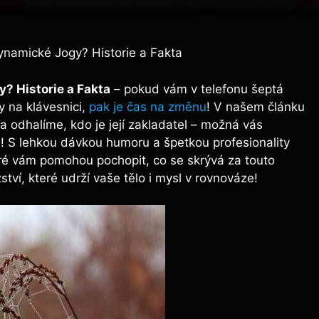
ynamické Jogy? Historie a Fakta
? Historie a Fakta
– pokud vám v telefonu šeptá
y na klávesnici,
pak je čas na změnu
! V našem článku
 a odhalíme, kdo je její zakladatel – možná vás
ch! S lehkou dávkou humoru a špetkou profesionality
eré vám pomohou pochopit, co se skrývá za touto
tví, které udrží vaše tělo i mysl v rovnováze!