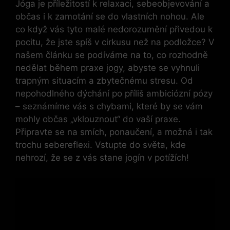
Jóga je příležitostí k relaxaci, sebeobjevování a
občas i k zamotání se do vlastních nohou. Ale
co když vás tyto malé nedorozumění přivedou k
pocitu, že jste spíš v cirkusu než na podložce? V
našem článku se podíváme na to, co rozhodně
nedělat během praxe jogy, abyste se vyhnuli
trapným situacím a zbytečnému stresu. Od
nepohodlného dýchání po příliš ambiciózní pózy
– seznámíme vás s chybami, které by se vám
mohly občas „vklouznout“ do vaší praxe.
Připravte se na smích, ponaučení, a možná i tak
trochu sebereflexi. Vstupte do světa, kde
nehrozí, že se z vás stane jogín v potížích!