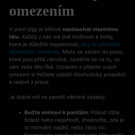
omezením
V praxi jógy je klíčové
naslouchat vlastnímu
tělu
. Každý z nás má jiné možnosti a limity,
které je důležité respektovat,
aby se předešlo
zbytečným zraněním
. Místo se zahání do pozic,
které jsou příliš náročné, zaměřte se na to, co
vám vaše tělo říká. Uznáním a přijetím svých
omezení si můžete zajistit dlouhodobý prospěch
a radost z praxe.
Je dobré mít na paměti některé zásady:
Buďte vnímaví k pocitům:
Pokud cítíte
bolest nebo nepohodlí, zhodnoťte, zda je
to normální napětí, nebo něco víc.
Neignorujte signály, které vám tělo vysílá.