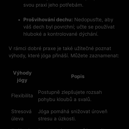
svou praxi jeho potřebám.
Prošvihování dechu:
Nedopusťte, aby
váš dech byl povrchní; učte se používat
hluboké a kontrolované dýchání.
V rámci dobré praxe je také užitečné poznat
výhody, které jóga přináší. Můžete zaznamenat:
Výhody
Popis
jógy
Postupně zlepšujete rozsah
Flexibilita
pohybu kloubů a svalů.
Stresová
Jóga pomáhá snižovat úroveň
úleva
stresu a úzkosti.