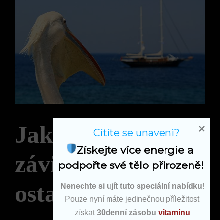
Jak předejít
Cítíte se unaveni?
Získejte více energie a 
závisti vůči
podpořte své tělo přirozeně!
ostatním a
Nenechte si ujít tuto speciální nabídku
!
Pouze nyní máte jedinečnou příležitost
získat
30denní zásobu
vitamínu