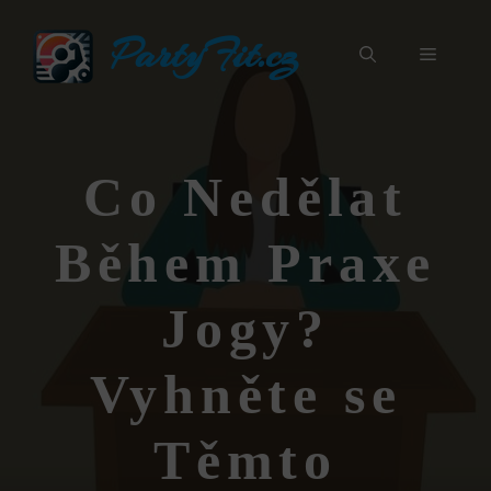
Přeskočit
PartyFit.cz
na
Menu
obsah
Co Nedělat
Během Praxe
Jogy?
Vyhněte se
Těmto