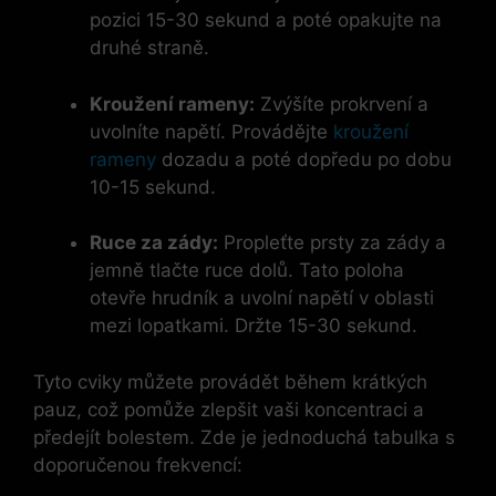
pozici 15-30 sekund a poté opakujte na
druhé straně.
Kroužení rameny:
Zvýšíte prokrvení a
uvolníte napětí. Provádějte
kroužení
rameny
dozadu a poté dopředu po dobu
10-15 sekund.
Ruce za zády:
Propleťte prsty za zády a
jemně tlačte ruce dolů. Tato poloha
otevře hrudník a uvolní napětí v oblasti
mezi lopatkami. Držte 15-30 sekund.
Tyto cviky můžete provádět během krátkých
pauz, což pomůže zlepšit vaši koncentraci a
předejít bolestem. Zde je jednoduchá tabulka s
doporučenou frekvencí: