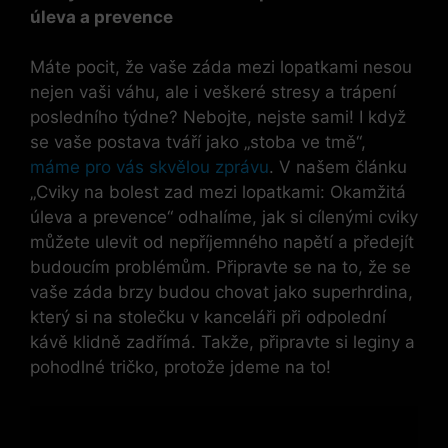
úleva a prevence
Máte pocit, že vaše záda mezi lopatkami nesou
nejen vaši váhu, ale i veškeré stresy a trápení
posledního týdne? Nebojte, nejste sami! I když
se vaše postava tváří jako „stoba ve tmě“,
máme pro vás skvělou zprávu
. V našem článku
„Cviky na bolest zad mezi lopatkami: Okamžitá
úleva a prevence“ odhalíme, jak si cílenými cviky
můžete ulevit od nepříjemného napětí a předejít
budoucím problémům. Připravte se na to, že se
vaše záda brzy budou chovat jako superhrdina,
který si na stolečku v kanceláři při odpolední
kávě klidně zadřímá. Takže, připravte si leginy a
pohodlné tričko, protože jdeme na to!