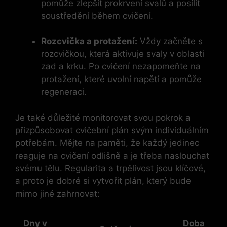
pomůže zlepšit prokrvení svalů a posílit
soustředění během cvičení.
Rozcvička a protažení:
Vždy začněte s
rozcvičkou, která aktivuje svaly v oblasti
zad a krku. Po cvičení nezapomeňte na
protažení, které uvolní napětí a pomůže
regeneraci.
Je také důležité monitorovat svou pokrok a
přizpůsobovat cvičební plán svým individuálním
potřebám. Mějte na paměti, že každý jedinec
reaguje na cvičení odlišně a je třeba naslouchat
svému tělu. Regularita a trpělivost jsou klíčové,
a proto je dobré si vytvořit plán, který bude
mimo jiné zahrnovat:
Dny v
Doba