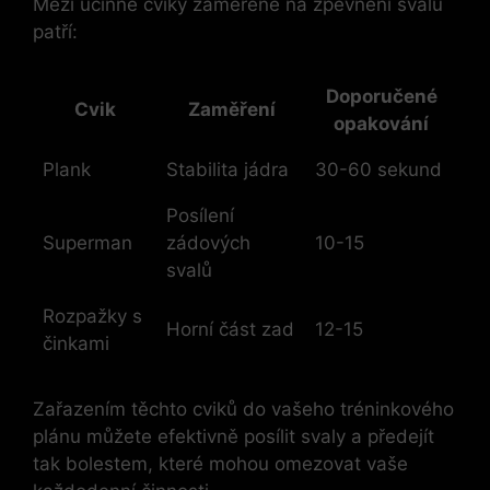
Mezi účinné cviky zaměřené na zpevnění svalů
patří:
Doporučené
Cvik
Zaměření
opakování
Plank
Stabilita jádra
30-60 sekund
Posílení
Superman
zádových
10-15
svalů
Rozpažky s
Horní část zad
12-15
činkami
Zařazením těchto cviků do vašeho tréninkového
plánu můžete efektivně posílit svaly a předejít
tak bolestem, které mohou omezovat vaše