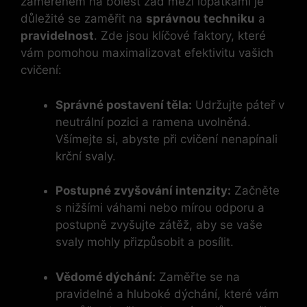
zaměřeném na bolest zad mezi lopatkami je
důležité se zaměřit na
správnou techniku
a
pravidelnost
. Zde jsou klíčové faktory, které
vám pomohou maximalizovat efektivitu vašich
cvičení:
Správné postavení těla:
Udržujte páteř v
neutrální pozici a ramena uvolněná.
Všímejte si, abyste při cvičení nenapínali
krční svaly.
Postupné zvyšování intenzity:
Začněte
s nižšími váhami nebo mírou odporu a
postupně zvyšujte zátěž, aby se vaše
svaly mohly přizpůsobit a posílit.
Vědomé dýchání:
Zaměřte se na
pravidelné a hluboké dýchání, které vám