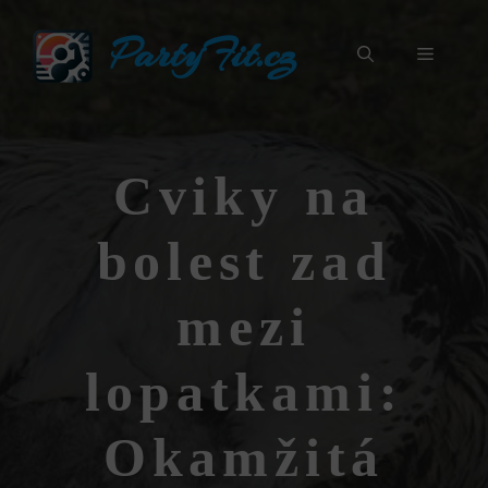
Přeskočit
PartyFit.cz
na
Menu
obsah
Cviky na
bolest zad
mezi
lopatkami:
Okamžitá