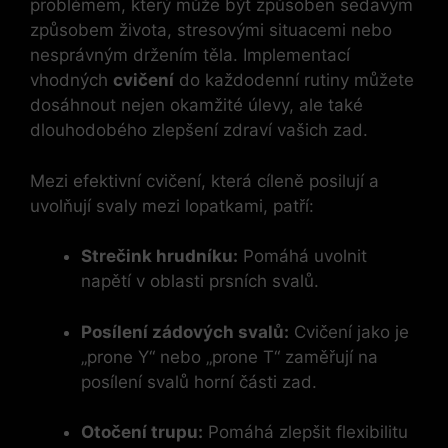
problémem, který může být způsoben sedavým
způsobem života, stresovými situacemi nebo
nesprávným držením těla. Implementací
vhodných
cvičení
do každodenní rutiny můžete
dosáhnout nejen okamžité úlevy, ale také
dlouhodobého zlepšení zdraví vašich zad.
Mezi efektivní cvičení, která cíleně posilují a
uvolňují svaly mezi lopatkami, patří:
Strečink hrudníku:
Pomáhá uvolnit
napětí v oblasti prsních svalů.
Posílení zádových svalů:
Cvičení jako je
„prone Y“ nebo „prone T“ zaměřují na
posílení svalů horní části zad.
Otočení trupu:
Pomáhá zlepšit flexibilitu