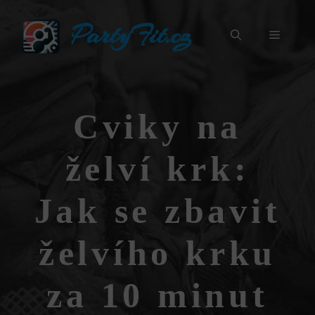
Přeskočit
PartyFit.cz
na
Menu
obsah
Cviky na
želví krk:
Jak se zbavit
želvího krku
za 10 minut