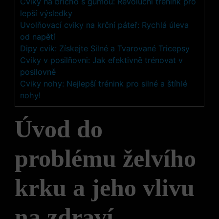
Cviky na břicho s gumou: Revoluční trénink pro
lepší výsledky
Uvolňovací cviky na krční páteř: Rychlá úleva
od napětí
Dipy cvik: Získejte Silné a Tvarované Tricepsy
Cviky v posilňovni: Jak efektivně trénovat v
posilovně
Cviky nohy: Nejlepší trénink pro silné a štíhlé
nohy!
Úvod do
problému želvího
krku a jeho vlivu
na zdraví