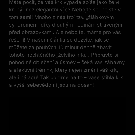
Máte pocit, že váš krk vypadá spíše jako želví
krunýř než elegantní šíje? Nebojte se, nejste v
tom sami! Mnoho z nás trpí tzv. „žlábkovým
syndromem“ díky dlouhým hodinám stráveným
před obrazovkami. Ale nebojte, máme pro vás
řešení! V našem článku se dozvíte, jak se
můžete za pouhých 10 minut denně zbavit
tohoto nechtěného „želvího krku“. Připravte si
pohodlné oblečení a úsměv – čeká vás zábavný
a efektivní trénink, který nejen změní váš krk,
ale i náladu! Tak pojďme na to – vaše štíhlá krk
a vyšší sebevědomí jsou na dosah!