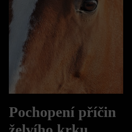
Pochopení příčin
želvího krku