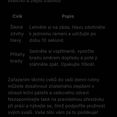
svalstvo a zlepší stabilitu:
Cvik
Popis
Šikmé
Lehněte si na záda, hlavu zdvihněte
zdvihy
k jednomu ramení a udržujte po
hlavy
dobu 10 sekund.
Sedněte si vzpřímeně, vystrčte
Přítahy
bradu směrem dopředu a poté ji
brady
stáhněte zpět. Opakujte 10krát.
Zařazením těchto cviků do vaší denní rutiny
můžete dosáhnout znatelného zlepšení v
oblasti krční páteře a celkového zdraví.
Nezapomínejte také na pravidelnou přestávku
při práci a hýbejte se, čímž podpoříte pružnost
svých svalů. Vaše tělo vám za to poděkuje!