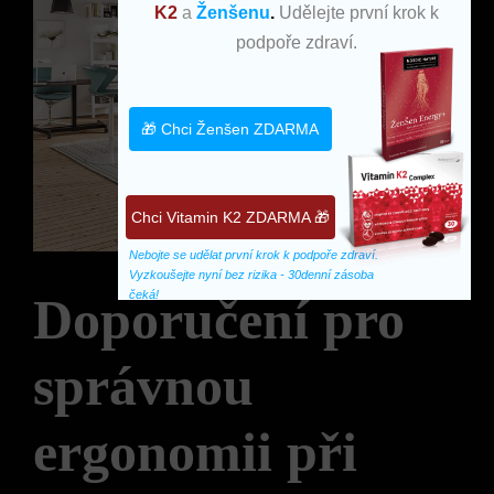
K2
a
Ženšenu
.
Udělejte první krok k
podpoře zdraví.
🎁 Chci Ženšen ZDARMA
Chci Vitamin K2 ZDARMA 🎁
Nebojte se udělat první krok k podpoře zdraví. 
Vyzkoušejte nyní bez rizika - 30denní zásoba 
čeká!
Doporučení pro
správnou
ergonomii při