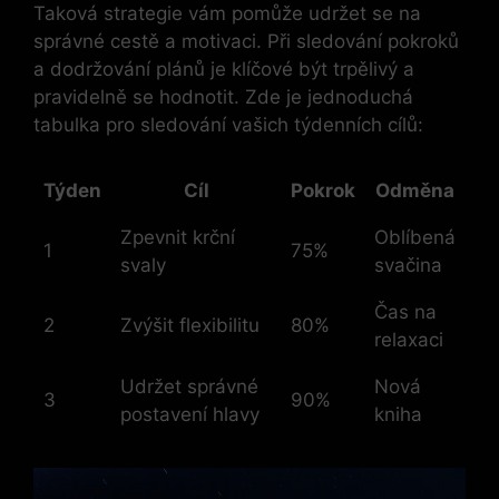
Taková strategie vám pomůže udržet se na
správné cestě a motivaci. Při sledování pokroků
a dodržování plánů je klíčové být trpělivý a
pravidelně se hodnotit. Zde je jednoduchá
tabulka pro sledování vašich týdenních cílů:
Týden
Cíl
Pokrok
Odměna
Zpevnit krční
Oblíbená
1
75%
svaly
svačina
Čas na
2
Zvýšit flexibilitu
80%
relaxaci
Udržet správné
Nová
3
90%
postavení hlavy
kniha