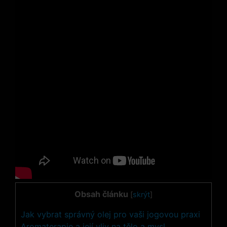
Obsah článku
[
skrýt
]
Jak vybrat správný olej pro vaši jogovou praxi
Aromaterapie a její vliv na tělo a mysl