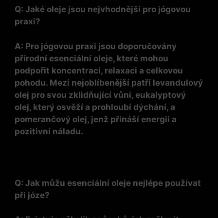
Q: Jaké oleje jsou nejvhodnější pro jógovou
praxi?
A: Pro jógovou praxi jsou doporučovány
přírodní esenciální oleje, které mohou
podpořit koncentraci, relaxaci a celkovou
pohodu. Mezi nejoblíbenější patří levandulový
olej pro svou zklidňující vůni, eukalyptový
olej, který osvěží a prohloubí dýchání, a
pomerančový olej, jenž přináší energii a
pozitivní náladu.
Q: Jak můžu esenciální oleje nejlépe používat
při józe?