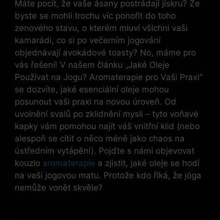
Máte pocit, že vaše ásany postrádají jiskru? Že
byste se mohli trochu víc ponořit do toho
zenového stavu, o kterém mluví všichni vaši
kamarádi, co si po večerním jogování
objednávají avokádové toasty? No, máme pro
vás řešení! V našem článku „Jaké Oleje
Používat na Jogu? Aromaterapie pro Vaši Praxi“
se dozvíte, jaké esenciální oleje mohou
posunout vaši praxi na novou úroveň. Od
uvolnění svalů po zklidnění mysli – tyto voňavé
kapky vám pomohou najít váš vnitřní klid (nebo
alespoň se cítit o něco méně jako chaos na
ústředním vytápění). Pojďte s námi objevovat
kouzlo
aromaterapie
a zjistit, jaké oleje se hodí
na vaši jogovou matu. Protože kdo říká, že jóga
nemůže vonět skvěle?