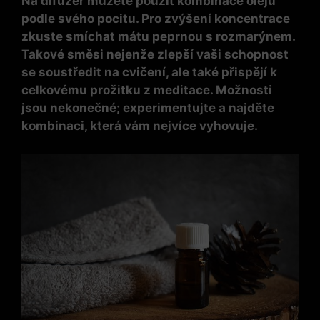
Na difuzér můžete použít kombinace olejů
podle svého pocitu. Pro zvýšení koncentrace
zkuste smíchat mátu peprnou s rozmarýnem.
Takové směsi nejenže zlepší vaši schopnost
se soustředit na cvičení, ale také přispějí k
celkovému prožitku z meditace. Možnosti
jsou nekonečné; experimentujte a najděte
kombinaci, která vám nejvíce vyhovuje.