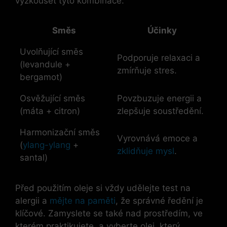
vyzkoušet tyto kombinace:
Směs
Účinky
Uvolňující směs
Podporuje relaxaci a
(levandule +
zmírňuje stres.
bergamot)
Osvěžující směs
Povzbuzuje energii a
(máta + citron)
zlepšuje soustředění.
Harmonizační směs
Vyrovnává emoce a
(
ylang-ylang
+
zklidňuje mysl
.
santal)
Před použitím oleje si vždy udělejte test na
alergii a
mějte na paměti
, že správné ředění je
klíčové. Zamyslete se také nad prostředím, ve
kterém praktikujete, a vyberte olej, který