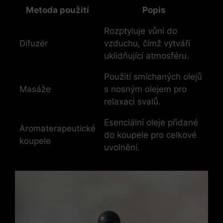
Metoda použití
Popis
Rozptyluje vůni do
Difuzér
vzduchu, čímž vytváří
uklidňující atmosféru.
Použití smíchaných olejů
Masáže
s nosným olejem pro
relaxaci svalů.
Esenciální oleje přidané
Aromaterapeutické
do koupele pro celkové
koupele
uvolnění.