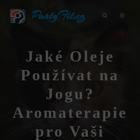
Přeskočit
PartyFit.cz
na
Menu
obsah
Jaké Oleje
Používat na
Jogu?
Aromaterapie
pro Vaši