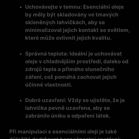
Uchovávejte v temnu:
Esenciální oleje
by měly být skladovány ve tmavých
skleněných lahvičkách, aby se
minimalizoval jejich kontakt se světlem,
které může ovlivnit jejich kvalitu.
Správná teplota:
Ideální je uchovávat
oleje v chladnějším prostředí, daleko od
zdrojů tepla a přímého slunečního
záření, což pomáhá zachovat jejich
účinné vlastnosti.
Dobré uzavření:
Vždy se ujistěte, že je
lahvička pevně uzavřena, aby se
zabránilo úniku a odpaření látek.
Při manipulaci s esenciálními oleji je také