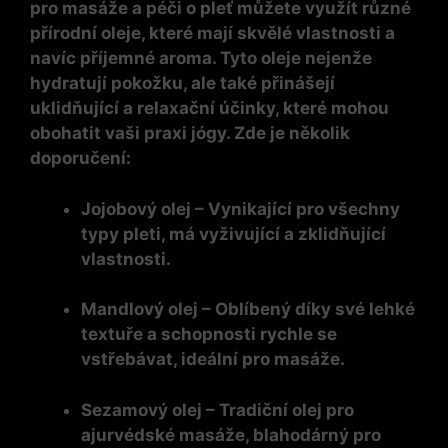
pro masáže a péči o pleť můžete využít různé
přírodní oleje, které mají skvělé vlastnosti a
navíc příjemné aroma. Tyto oleje nejenže
hydratují pokožku, ale také přinášejí
uklidňující a relaxační účinky, které mohou
obohatit vaši praxi jógy. Zde je několik
doporučení:
Jojobový olej
– Vynikající pro všechny
typy pleti, má vyživující a zklidňující
vlastnosti.
Mandlový olej
– Oblíbený díky své lehké
textuře a schopnosti rychle se
vstřebávat, ideální pro masáže.
Sezamový olej
– Tradiční olej pro
ajurvédské masáže, blahodárný pro