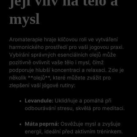
její vliv na tělo a
mysl
Aromaterapie hraje klíčovou roli ve vytváření
harmonického prostředí pro vaši jogovou praxi.
Vybírání správných esenciálních olejů může
pozitivně ovlivnit vaše tělo i mysl, čímž
podporuje hlubší koncentraci a relaxaci. Zde je
několik **olejů**, které můžete zvážit pro
zlepšení vaší jógové rutiny:
Levandule:
Uklidňuje a pomáhá při
odbourávání stresu, skvělá pro meditaci.
Máta peprná:
Osvěžuje mysl a zvyšuje
energii, ideální před aktivním tréninkem.