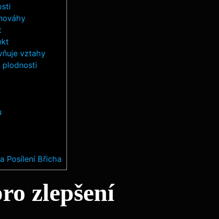
sti
vnováhy
t
ekt
vňuje vztahy
 plodnosti
u
a Posílení Břicha
ro zlepšení