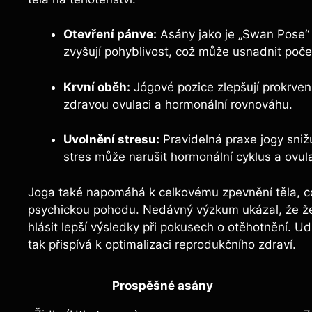
Otevření pánve:
Asány jako je „Swan Pose“ 
zvyšují pohyblivost, což může usnadnit počet
Krvní oběh:
Jógové pozice zlepšují prokrven
zdravou ovulaci a hormonální rovnováhu.
Uvolnění stresu:
Pravidelná praxe jogy snižu
stres může narušit hormonální cyklus a ovula
Joga také napomáhá k celkovému zpevnění těla, což 
psychickou pohodu. Nedávný výzkum ukázal, že ženy
hlásit lepší výsledky při pokusech o otěhotnění. U
tak přispívá k optimalizaci reprodukčního zdraví.
Prospěšné asány