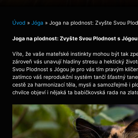
Úvod
»
Jóga
»
Joga na plodnost: Zvyšte Svou Plo
Joga na plodnost: Zvyšte Svou Plodnost s Jógou
Víte, že vaše mateřské instinkty mohou být tak zp
zároveň vás unavují hladiny stresu a hektický živo
Svou Plodnost s Jógou je pro vás tím pravým klíčem
zatímco váš reprodukční systém tančí šťastný tanec 
cestě za harmonizací těla, mysli a samozřejmě i pl
chvilce objeví i nějaká ta babičkovská rada na zla