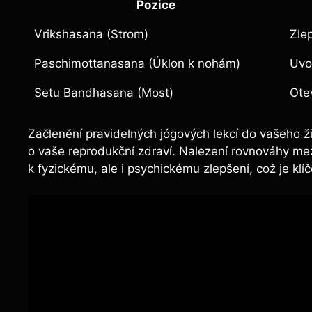
Pozice
Vrikshasana (Strom)
Zle
Paschimottanasana (Úklon k nohám)
Uvo
Setu Bandhasana (Most)
Otev
Začlenění pravidelných jógových lekcí do vašeho ž
o vaše reprodukční zdraví. Nalezení rovnováhy mez
k fyzickému, ale i psychickému zlepšení, což je klí