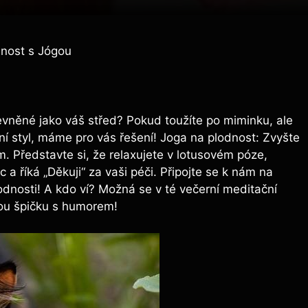
dnost s Jógou
evněné jako váš střed? Pokud toužíte po miminku, ale
tní styl, máme pro vás řešení! Joga na plodnost: Zvyšte
. Představte si, že relaxujete v lotusovém póze,
a říká „Děkuji“ za vaši péči. Připojte se k nám na
odnosti! A kdo ví? Možná se v té večerní meditační
tou špičku s humorem!