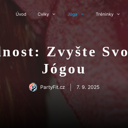
Úvod
Cviky
Jóga
Tréninky
dnost: Zvyšte Svo
Jógou
PartyFit.cz
7. 9. 2025