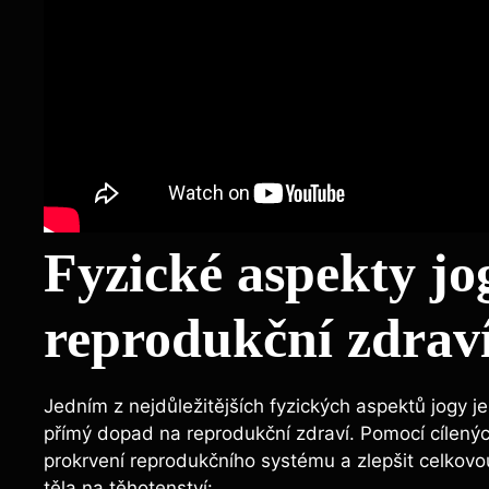
Fyzické aspekty jog
reprodukční zdrav
Jedním z nejdůležitějších fyzických aspektů jogy je
přímý dopad na reprodukční zdraví. Pomocí cílenýc
prokrvení reprodukčního systému a zlepšit celkovou fl
těla na těhotenství: