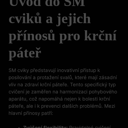
Úvod do SM
cviků a‍ jejich
přínosů‌ pro krční
páteř
SM cviky představují inovativní přístup k
posilování a ‍protažení svalů, které‌ mají zásadní
vliv na zdraví‍ krční páteře. Tento specifický typ
cvičení je ⁢zaměřen na harmonizaci pohybového⁢
aparátu, ​což napomáhá nejen k bolesti krční
páteře, ale i k prevenci ​dalších problémů. Mezi
hlavní přínosy patří:
Zvýšení flexibility:
Pravidelné cvičení