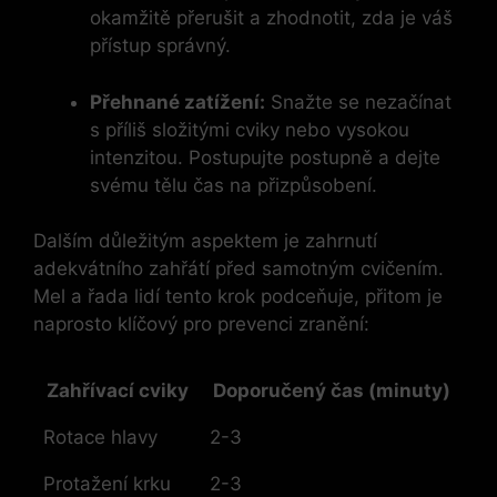
okamžitě přerušit a zhodnotit, zda je​ váš
přístup správný.
Přehnané zatížení:
Snažte se nezačínat
s příliš složitými cviky nebo vysokou
intenzitou. Postupujte ⁣postupně a‍ dejte
svému tělu čas na přizpůsobení.
Dalším důležitým aspektem je zahrnutí
adekvátního zahřátí před ‌samotným cvičením.
Mel a řada lidí tento krok podceňuje,⁤ přitom ⁣je
⁤naprosto⁣ klíčový pro prevenci zranění:
Zahřívací ‍cviky
Doporučený ⁢čas (minuty)
Rotace hlavy
2-3
Protažení ​krku
2-3