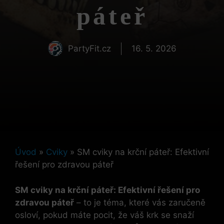
páteř
PartyFit.cz
16. 5. 2026
Úvod
»
Cviky
»
SM cviky na krční páteř: Efektivní
řešení pro zdravou páteř
SM cviky na krční páteř: Efektivní ⁢řešení pro
‌zdravou páteř
‌– to ‍je téma, které ‍vás zaručeně
osloví, pokud máte pocit,⁤ že váš krk se snaží