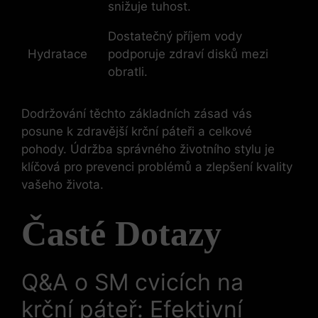
snižuje tuhost.
Dostatečný příjem vody
Hydratace
podporuje zdraví disků mezi
obratli.
Dodržování těchto⁤ základních zásad vás‍
posune k zdravější krční páteři a celkové
pohody. Údržba správného životního⁤ stylu je
klíčová pro prevenci problémů a zlepšení kvality​
vašeho života.
Časté ⁢Dotazy
Q&A o⁣ SM cvicích na
⁢krční páteř: Efektivní