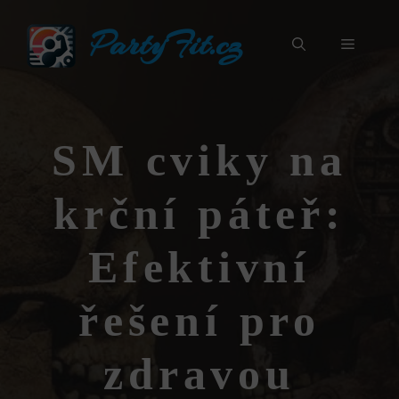
Přeskočit
PartyFit.cz
na
Menu
obsah
SM cviky na
krční páteř:
Efektivní
řešení pro
zdravou