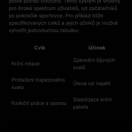
podle potřeb cvičícího. Tento systém je vhodný
pro široké spektrum uživatelů, od začátečníků
po pokročilé⁤ sportovce. Pro příklad blíže
specifikovaných⁢ cviků a jejich účinků je možné
vytvořit jednoduchou tabulku:
Cvik
Účinek
Zpevnění šíjových
Krční rotace
‍svalů
Protažení trapézového
Úleva od napětí
svalu
Stabilizace krční
Funkční práce s oporou
páteře