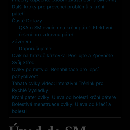
Další ⁣kroky pro prevenci problémů s krční
páteří
Časté ⁢Dotazy
Q&A o⁣ SM cvicích na ⁢krční páteř: Efektivní
řešení pro zdravou páteř
Závěrem
Doporučujeme:
Cvik na hrazdě křížovka: Posilujte a Zpevněte
Svůj Střed
Cviky po mrtvici: Rehabilitace pro lepší
pohyblivost
Tabata cviky video: Intenzivní Trénink pro
Rychlé Výsledky
Krcni pater cviky: Úleva od bolesti krční páteře
Bolestivá menstruace cviky: Úleva od křečí a
bolesti