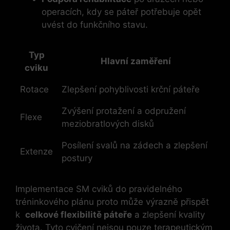
operacích, ‍kdy se ⁣páteř potřebuje opět
uvést do funkčního stavu.
Typ
Hlavní zaměření
cviku
Rotace
Zlepšení pohyblivosti krční páteře
Zvýšení protažení ⁣a odpružení
Flexe
meziobratlových disků
Posílení svalů na zádech a zlepšení
Extenze
postury
Implementace SM cviků do pravidelného
tréninkového⁣ plánu proto může⁣ výrazně‍ přispět
k ⁤
celkové flexibilitě páteře
a zlepšení kvality
života. Tyto⁤ cvičení nejsou pouze terapeutickým