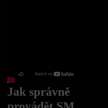
Jak správně
provádět⁢ SM