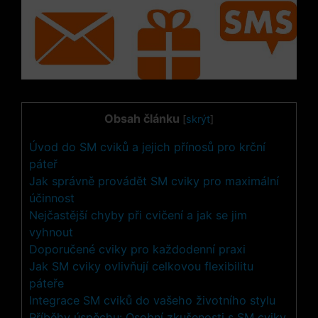
Obsah článku
[
skrýt
]
Úvod do SM cviků a‍ jejich přínosů‌ pro krční
páteř
Jak správně provádět⁢ SM cviky pro maximální
účinnost
Nejčastější⁢ chyby⁤ při⁢ cvičení a jak se jim
vyhnout
Doporučené cviky pro každodenní praxi
Jak SM cviky⁢ ovlivňují celkovou flexibilitu
⁤páteře
Integrace SM cviků do vašeho ‍životního stylu
Příběhy úspěchu: Osobní zkušenosti s ​SM cviky