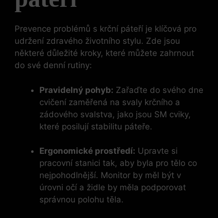
Prevence problémů‍ s krční páteří​ je​ klíčová pro
udržení⁣ zdravého životního stylu. Zde jsou
některé důležité kroky, ​které můžete ⁣zahrnout
do své denní rutiny:
Pravidelný​ pohyb:
Zařaďte ‌do svého dne
cvičení​ zaměřená na svaly ​krčního a
⁢zádového‍ svalstva, jako jsou SM‌ cviky,‌
které ​posilují stabilitu páteře.
Ergonomické prostředí:
Upravte‌ si
pracovní ​stanici tak, aby byla pro tělo ‍co
nejpohodlnější. ⁤Monitor‌ by měl ⁤být v
⁣úrovni ⁣očí a ​židle by měla podporovat
‍správnou polohu‍ těla.