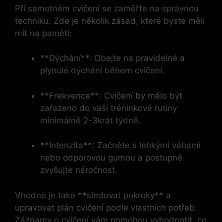
Při‌ samotném cvičení⁤ se zaměřte na ⁢správnou
techniku. ‌Zde je několik zásad,‍ které byste měli
mít⁢ na⁢ paměti:
**Dýchání**: Dbejte na pravidelné a
⁤plynulé dýchání‌ během cvičení.
**Frekvence**: Cvičení by mělo být
zařazeno do vaší tréninkové rutiny
minimálně 2-3krát týdně.
**Intenzita**: Začněte s ⁣lehkými váhami
⁤nebo odporovou gumou ⁢a postupně
‌zvyšujte ⁣náročnost.
Vhodné je také **sledovat pokroky** a
upravovat⁤ plán cvičení podle ⁣vlastních⁤ potřeb.
Záznamy o cvičení vám pomohou vyhodnotit, co