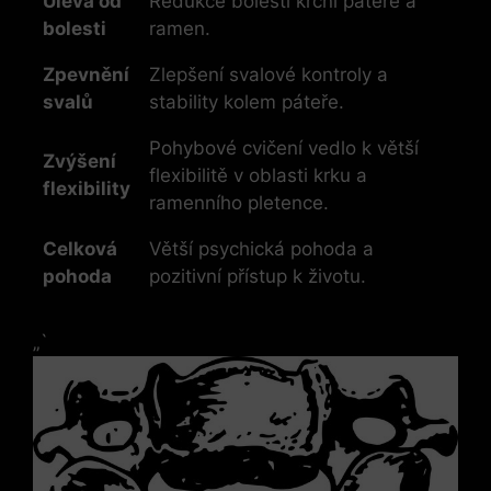
Úleva od
Redukce bolestí krční páteře a
bolesti
‌ramen.
Zpevnění
Zlepšení svalové kontroly a ​
​svalů
stability kolem páteře.
Pohybové ‌cvičení vedlo k větší
Zvýšení
flexibilitě v oblasti krku a
flexibility
ramenního pletence.
Celková
Větší psychická pohoda a
pohoda
pozitivní přístup k životu.
„`