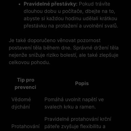
Pravidelné ‌přestávky:
Pokud ⁢trávíte
dlouhou dobu ‌u počítače, dbejte ⁤na‌ to,
‌abyste si každou hodinu udělali krátkou
přestávku na protažení a uvolnění⁣ svalů.
Je také doporučeno věnovat pozornost
postavení ⁣těla během dne.⁢ Správné držení těla
nejenže snižuje riziko bolestí, ale také zlepšuje
celkovou ⁣pohodu.
Tip pro⁣
Popis
prevenci
Vědomé
Pomáhá uvolnit napětí ve
dýchání
‍svalech krku⁢ a ramen.
Pravidelné‌ protahování krční
Protahování
páteře ⁤zvyšuje flexibilitu ⁤a