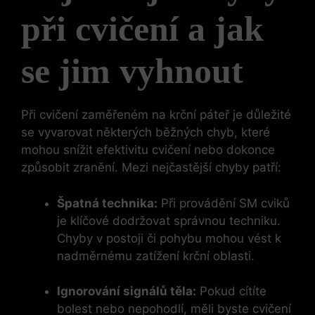
při⁢ cvičení a jak
se jim vyhnout
Při cvičení zaměřeném ​na ⁣krční ⁣páteř je ⁢důležité
se vyvarovat některých běžných ​chyb, které
mohou ⁤snížit efektivitu cvičení nebo dokonce
způsobit ⁣zranění. Mezi nejčastější chyby ⁤patří:
Špatná technika:
​Při provádění ​SM ​cviků
je klíčové dodržovat správnou techniku.
Chyby v postoji či pohybu mohou vést k
nadměrnému zatížení krční oblasti.
Ignorování signálů těla:
Pokud cítíte
⁤bolest⁤ nebo nepohodlí, měli byste ⁤cvičení