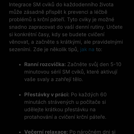
Integrace SM cviků​ do každodenního života
může zásadně přispět k prevenci a léčbě
‌problémů s krční‍ páteří. ‌Tyto cviky je možné
snadno⁢ zapracovat do vaší denní​ rutiny. Určete
si konkrétní časy, kdy se ‌budete‍ cvičení
věnovat, a začněte s krátkými, ale pravidelnými​
sezeními. Zde je několik tipů,
jak na
to:
Ranní rozcvička:
Začněte svůj den 5-10
minutovou‍ sérií SM cviků, které aktivují
vaše svaly a zahřejí tělo.
Přestávky v práci:
Po každých 60
minutách strávených u počítače si
udělejte krátkou přestávku na
protahování a cvičení krční páteře.
Večerní‍ relaxace:
⁣Po náročném dni si