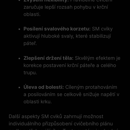
zaručuje lepší rozsah pohybu v krční
oblasti.
Posílení svalového ⁤korzetu:
SM ⁣cviky⁢
aktivují hluboké svaly, které ​stabilizují
páteř.
Zlepšení držení těla:
Skvělým efektem je
⁤korekce postavení krční páteře ⁢a ⁢celého
‍trupu.
Úleva od bolesti:
Cíleným protahováním
a‌ posilováním se celkově​ snižuje ‍napětí v
oblasti krku.
Další aspekty SM cviků zahrnují možnost
‌individuálního přizpůsobení cvičebního plánu