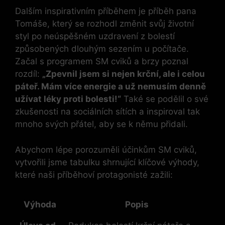
Dalším inspirativním příběhem ⁤je příběh pana
Tomáše, který se rozhodl⁤ změnit svůj ⁢životní
styl⁤ po neúspěšném uzdravení ‌z ‌bolestí
způsobených dlouhým sezením u ⁣počítače. ​
Začal s programem SM cviků a ⁣brzy‍ poznal
rozdíl:
„Zpevnil jsem ‍si nejen krční, ale i celou
páteř.‌ Mám více energie a už nemusím ⁣denně
užívat léky proti bolesti!“
Také se podělil o své
⁣zkušenosti ⁣na sociálních sítích ‍a inspiroval tak
mnoho svých přátel, aby se k němu přidali.
Abychom lépe porozuměli ⁢účinkům SM cviků,
vytvořili‍ jsme tabulku​ shrnující klíčové⁤ výhody,
které naši příběhoví protagonisté ​zažili:
Výhoda
Popis