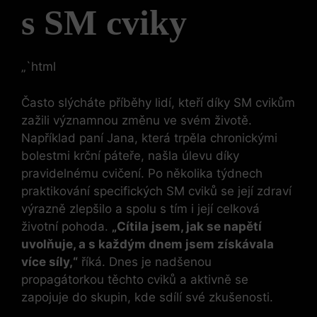
s ​SM cviky
„`html
Často‍ slýcháte příběhy lidí, ​kteří⁣ díky SM⁢ cvikům
zažili významnou změnu ve svém životě.
Například paní Jana, ‌která ‍trpěla​ chronickými
bolestmi krční páteře, našla ⁢úlevu díky
pravidelnému cvičení. Po několika týdnech​
praktikování specifických SM cviků‍ se její zdraví
⁤výrazně zlepšilo a spolu s tím i ⁢její celková
životní pohoda.
„Cítila jsem, ‍jak‍ se napětí
uvolňuje, a s každým ​dnem jsem získávala
⁣více síly,“
říká. Dnes je ​nadšenou⁣
propagátorkou těchto⁤ cviků ⁢a aktivně se‍
zapojuje do skupin, ​kde sdílí své ⁤zkušenosti.