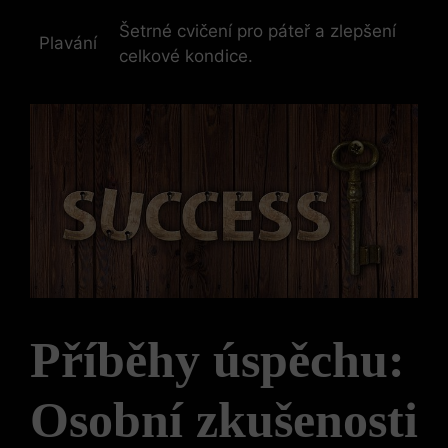
Šetrné cvičení pro páteř a⁢ zlepšení​
Plavání
celkové kondice.
Příběhy úspěchu:
Osobní zkušenosti