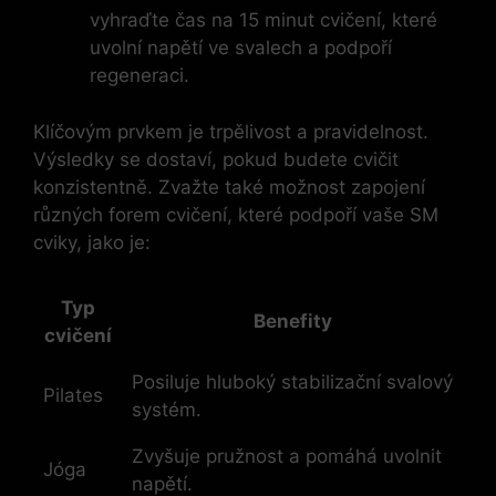
vyhraďte‍ čas na 15 minut​ cvičení,‍ které‌
uvolní napětí ve svalech a‌ podpoří
regeneraci.
Klíčovým prvkem ‍je trpělivost ⁤a pravidelnost.
Výsledky se ‌dostaví, pokud budete cvičit⁤
konzistentně. Zvažte také možnost zapojení
⁤různých⁢ forem cvičení, ⁤které podpoří vaše SM
cviky, ​jako je:
Typ
Benefity
cvičení
Posiluje⁢ hluboký‌ stabilizační svalový
Pilates
systém.
Zvyšuje pružnost ⁤a pomáhá uvolnit
Jóga
napětí.