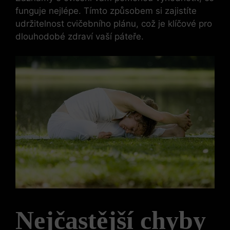
funguje nejlépe. Tímto způsobem si zajistíte
udržitelnost ‍cvičebního plánu, což je ⁣klíčové pro
⁤dlouhodobé ‌zdraví vaší páteře.
Nejčastější⁢ chyby⁤