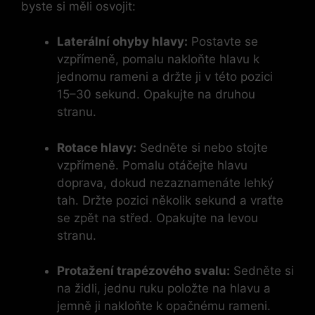
byste⁤ si měli osvojit:
Laterální ohyby hlavy:
Postavte se
vzpřímeně, ⁢pomalu nakloňte hlavu k
jednomu rameni a držte ‍ji v ⁢této pozici
15–30 sekund. Opakujte na druhou
stranu.
Rotace hlavy:
Sedněte si nebo stojte
vzpřímeně. ⁤Pomalu otáčejte hlavu
doprava,​ dokud nezaznamenáte lehký
tah. Držte pozici několik sekund a vraťte
se zpět na střed. Opakujte na levou
stranu.
Protažení trapézového svalu:
Sedněte si
na‌ židli, jednu ruku položte na ‌hlavu a‍
jemně ji nakloňte k opačnému rameni.