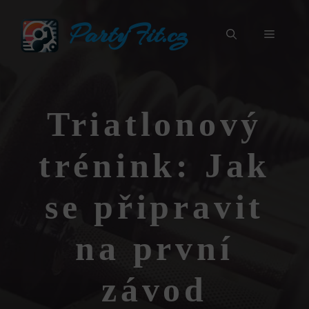
Přeskočit
PartyFit.cz
na
Menu
obsah
Triatlonový
trénink: Jak
se připravit
na první
závod