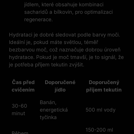
jídlem, které obsahuje kombinaci
sacharidů a bílkovin, pro optimalizaci
regenerace.
Hydrataci je dobré sledovat podle barvy moči.
Ideální je, pokud máte světlou, téměř
bezbarvou moč, což naznačuje dobrou úroveň
hydratace. Pokud je moč tmavší, je to signál, že
je potřeba příjem tekutin zvýšit.
Čas před
Doporučené
Doporučený
cvičením
jídlo
příjem tekutin
Banán,
30-60
energetická
500 ml vody
minut
tyčinka
150-200 ml
Během