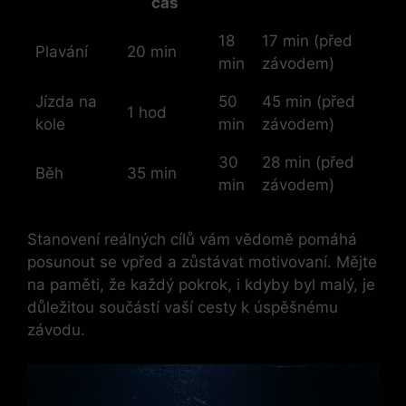
čas
18
17 min (před
Plavání
20 min
min
závodem)
Jízda na
50
45 min (před
1 hod
kole
min
závodem)
30
28 min (před
Běh
35 min
min
závodem)
Stanovení reálných cílů vám vědomě pomáhá
posunout se vpřed a zůstávat motivovaní. Mějte
na paměti, že každý pokrok, i kdyby byl malý, je
důležitou součástí vaší cesty k úspěšnému
závodu.