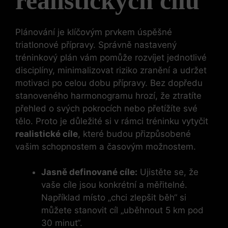
realistických cílů
Plánování je klíčovým prvkem úspěšné
triatlonové přípravy. Správně nastavený
tréninkový plán vám pomůže rozvíjet jednotlivé
disciplíny, minimalizovat riziko zranění a udržet
motivaci po celou dobu přípravy. Bez dopředu
stanoveného harmonogramu hrozí, že ztratíte
přehled o svých pokrocích nebo přetížíte své
tělo. Proto je důležité si v rámci tréninku vytyčit
realistické cíle
, které budou přizpůsobené
vašim schopnostem a časovým možnostem.
Jasně definované cíle:
Ujistěte se, že
vaše cíle jsou konkrétní a měřitelné.
Například místo „chci zlepšit běh“ si
můžete stanovit cíl „uběhnout 5 km pod
30 minut“.