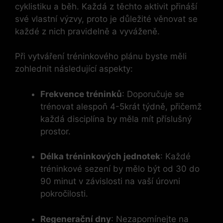
cyklistiku a běh. Každá z těchto aktivit přináší
své vlastní výzvy, proto je důležité věnovat se
každé z nich pravidelně a vyváženě.
Při vytváření tréninkového plánu byste měli
zohlednit následující aspekty:
Frekvence tréninků
: Doporučuje se
trénovat alespoň 4-5krát týdně, přičemž
každá disciplína by měla mít příslušný
prostor.
Délka tréninkových jednotek
: Každé
tréninkové sezení by mělo být od 30 do
90 minut v závislosti na vaší úrovni
pokročilosti.
Regenerační dny
: Nezapomínejte na