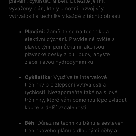
plavání, cyklistiku a běh. Důležité je mít
vyvážený plán, který umožní rozvoj síly,
vytrvalosti a techniky v každé z těchto oblastí.
Plavání
: Zaměřte se na techniku a
efektivní dýchání. Pravidelně cvičte s
plaveckými pomůckami jako jsou
plavecké desky a pull buoy, abyste
zlepšili svou hydrodynamiku.
Cyklistika
: Využívejte intervalové
tréninky pro zlepšení vytrvalosti a
rychlosti. Nezapomeňte také na silové
tréninky, které vám pomohou lépe zvládat
kopce a delší vzdálenosti.
Běh
: Důraz na techniku běhu a sestavení
tréninkového plánu s dlouhými běhy a